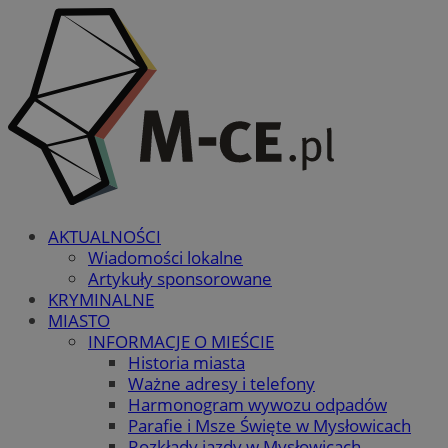
AKTUALNOŚCI
Wiadomości lokalne
Artykuły sponsorowane
KRYMINALNE
MIASTO
INFORMACJE O MIEŚCIE
Historia miasta
Ważne adresy i telefony
Harmonogram wywozu odpadów
Parafie i Msze Święte w Mysłowicach
Rozkłady jazdy w Mysłowicach