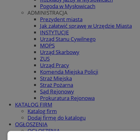
Pogoda w Mysłowicach
ADMINISTRACJA
Prezydent miasta
Jak załatwić sprawę w Urzędzie Miasta
INSTYTUCJE
Urząd Stanu Cywilnego
MOPS
Urząd Skarbowy
ZUS
Urząd Pracy
Komenda Miejska Policji
Straż Miejska
Straż Pożarna
Sąd Rejonowy
Prokuratura Rejonowa
KATALOG FIRM
Katalog firm
Dodaj firmę do katalogu
OGŁOSZENIA
OGŁOSZENIA
Dodaj ogłoszenie