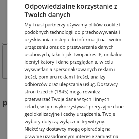
POLECAMY
Odpowiedzialne korzystanie z
Protocol IT
Twoich danych
Pracuj.pl - praca w Mysłowicach
REKLAMA
My i nasi partnerzy używamy plików cookie i
WSPÓŁPRACA
podobnych technologii do przechowywania i
uzyskiwania dostępu do informacji na Twoim
urządzeniu oraz do przetwarzania danych
osobowych, takich jak Twój adres IP, unikalne
identyfikatory i dane przeglądania, w celu
wyświetlania spersonalizowanych reklam i
treści, pomiaru reklam i treści, analizy
odbiorców oraz ulepszania usług.
Dostawcy
Tag: punkty
stron trzecich (1845)
mogą również
przetwarzać Twoje dane w tych i innych
punkty (1)
celach, w tym wykorzystywać precyzyjne dane
geolokalizacyjne i cechy urządzenia. Twoje
wybory dotyczą wyłącznie tej witryny.
Niektórzy dostawcy mogą opierać się na
prawnie uzasadnionym interesie zamiast na