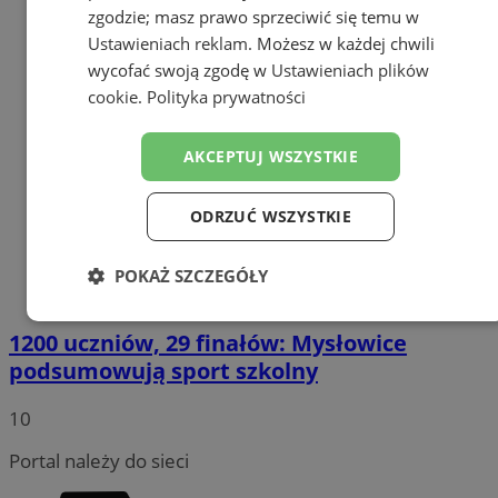
zgodzie; masz prawo sprzeciwić się temu w
Ustawieniach reklam
. Możesz w każdej chwili
wycofać swoją zgodę w
Ustawieniach plików
cookie
.
Polityka prywatności
AKCEPTUJ WSZYSTKIE
ODRZUĆ WSZYSTKIE
POKAŻ SZCZEGÓŁY
Niezbędne
Wydajność
Targetowanie
1200 uczniów, 29 finałów: Mysłowice
podsumowują sport szkolny
Funkcjonalność
Niesklasyfikowane
10
Portal należy do sieci