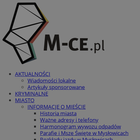
AKTUALNOŚCI
Wiadomości lokalne
Artykuły sponsorowane
KRYMINALNE
MIASTO
INFORMACJE O MIEŚCIE
Historia miasta
Ważne adresy i telefony
Harmonogram wywozu odpadów
Parafie i Msze Święte w Mysłowicach
Rozkłady jazdy w Mysłowicach