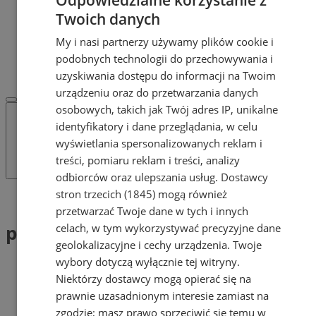
POLECAMY
Twoich danych
Protocol IT
Pracuj.pl - praca w Mysłowicach
My i nasi partnerzy używamy plików cookie i
REKLAMA
podobnych technologii do przechowywania i
WSPÓŁPRACA
uzyskiwania dostępu do informacji na Twoim
urządzeniu oraz do przetwarzania danych
osobowych, takich jak Twój adres IP, unikalne
identyfikatory i dane przeglądania, w celu
wyświetlania spersonalizowanych reklam i
treści, pomiaru reklam i treści, analizy
odbiorców oraz ulepszania usług.
Dostawcy
stron trzecich (1845)
mogą również
Tag: punkty karne
przetwarzać Twoje dane w tych i innych
punkty karne (1)
celach, w tym wykorzystywać precyzyjne dane
geolokalizacyjne i cechy urządzenia. Twoje
wybory dotyczą wyłącznie tej witryny.
Niektórzy dostawcy mogą opierać się na
prawnie uzasadnionym interesie zamiast na
zgodzie; masz prawo sprzeciwić się temu w