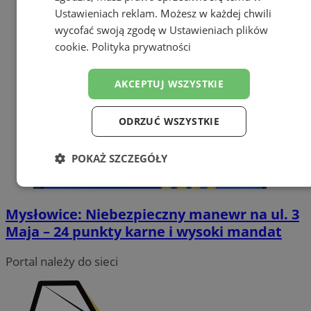
Ustawieniach reklam
. Możesz w każdej chwili
wycofać swoją zgodę w
Ustawieniach plików
cookie
.
Polityka prywatności
AKCEPTUJ WSZYSTKIE
ODRZUĆ WSZYSTKIE
POKAŻ SZCZEGÓŁY
Niezbędne
Wydajność
Targetowanie
Mysłowice: Niebezpieczny manewr na ul. 3
Maja – 24 punkty karne i wysoki mandat
Funkcjonalność
Niesklasyfikowane
Portal należy do sieci