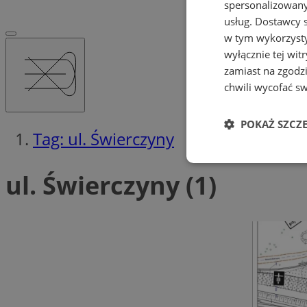
spersonalizowanyc
usług.
Dostawcy s
w tym wykorzysty
wyłącznie tej wi
zamiast na zgodz
chwili wycofać s
POKAŻ SZCZ
Tag: ul. Świerczyny
Niezbędne
ul. Świerczyny (1)
Ni
Niezbędne pliki cook
zarządzanie kontem. 