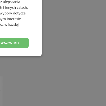
az ulepszania
 i innych celach,
 wybory dotyczą
nym interesie
sz w każdej
 WSZYSTKIE
esklasyfikowane
ane
owanie użytkownika i
j.