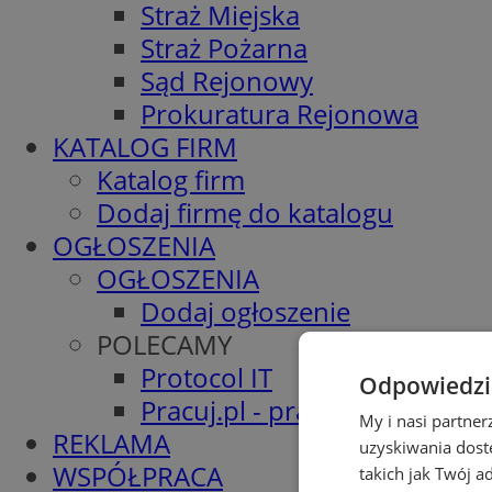
Straż Miejska
Straż Pożarna
Sąd Rejonowy
Prokuratura Rejonowa
KATALOG FIRM
Katalog firm
Dodaj firmę do katalogu
OGŁOSZENIA
OGŁOSZENIA
Dodaj ogłoszenie
POLECAMY
Protocol IT
Odpowiedzia
Pracuj.pl - praca w Mysłowic
My i nasi partne
REKLAMA
uzyskiwania dost
WSPÓŁPRACA
takich jak Twój a