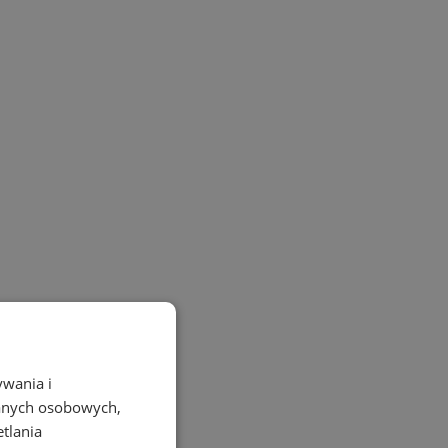
ywania i
danych osobowych,
etlania