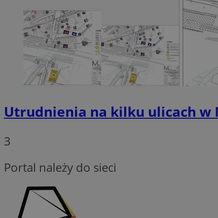
Nazwa
SessID
QeSessID
MvSessID
euds
Utrudnienia na kilku ulicach w
li_gc
suid
3
Portal należy do sieci
INGRESSCOOKIE
CookieScriptConse