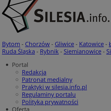
__cf_bm
VISITOR_PRIVACY_
Bytom
-
Chorzów
-
Gliwice
-
Katowice
-
Ruda Śląska
-
Rybnik
-
Siemianowice
-
S
Portal
Redakcja
Nazwa
Pro
Patronat medialny
Nazwa
Nazwa
Do
Nazwa
openstat_gid
Praktyki w silesia.info.pl
sa-user-id-v3
google_push
.bi
WMF-Uniq
TDID
Regulaminy portalu
ustat_Xer121962iw
Polityka prywatności
openstat_cwX7xx1t
Oferta