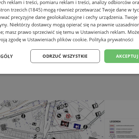
h reklam i treści, pomiaru reklam i treści, analizy odbiorców or
tron trzecich (1845)
mogą również przetwarzać Twoje dane w tych
wać precyzyjne dane geolokalizacyjne i cechy urządzenia. Twoje
tryny. Niektórzy dostawcy mogą opierać się na prawnie uzasadnio
ie; masz prawo sprzeciwić się temu w
Ustawieniach reklam
. Może
woją zgodę w
Ustawieniach plików cookie
.
Polityka prywatności
EGÓŁY
ODRZUĆ WSZYSTKIE
AKCEPTUJ
Wydajność
Targetowanie
Funkcjonalność
Ni
ezbędne
Wydajność
Targetowanie
Funkcjonalność
Niesklasyfikow
ie umożliwiają korzystanie z podstawowych funkcji strony internetowej, takich jak log
Bez niezbędnych plików cookie nie można prawidłowo korzystać ze strony internetowe