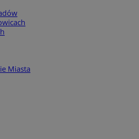
adów
łowicach
ch
ie Miasta