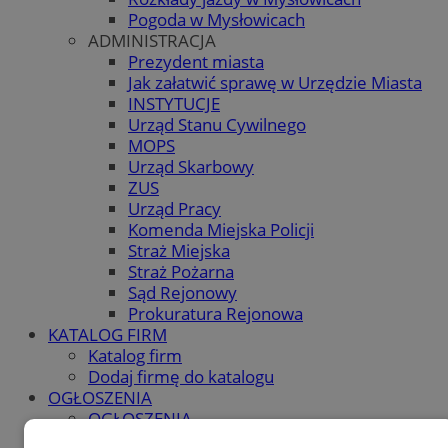
Pogoda w Mysłowicach
ADMINISTRACJA
Prezydent miasta
Jak załatwić sprawę w Urzędzie Miasta
INSTYTUCJE
Urząd Stanu Cywilnego
MOPS
Urząd Skarbowy
ZUS
Urząd Pracy
Komenda Miejska Policji
Straż Miejska
Straż Pożarna
Sąd Rejonowy
Prokuratura Rejonowa
KATALOG FIRM
Katalog firm
Dodaj firmę do katalogu
OGŁOSZENIA
OGŁOSZENIA
Dodaj ogłoszenie