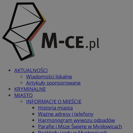
AKTUALNOŚCI
Wiadomości lokalne
Artykuły sponsorowane
KRYMINALNE
MIASTO
INFORMACJE O MIEŚCIE
Historia miasta
Ważne adresy i telefony
Harmonogram wywozu odpadów
Parafie i Msze Święte w Mysłowicach
Rozkłady jazdy w Mysłowicach