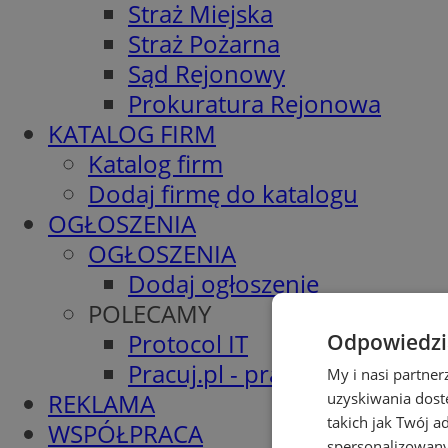
Straż Miejska
Straż Pożarna
Sąd Rejonowy
Prokuratura Rejonowa
KATALOG FIRM
Katalog firm
Dodaj firmę do katalogu
OGŁOSZENIA
OGŁOSZENIA
Dodaj ogłoszenie
POLECAMY
Protocol IT
Odpowiedzia
Pracuj.pl - praca w Mysłowic
My i nasi partne
REKLAMA
uzyskiwania dost
takich jak Twój a
WSPÓŁPRACA
spersonalizowanyc