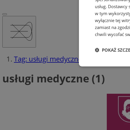
usług.
Dostawcy s
w tym wykorzysty
wyłącznie tej wi
zamiast na zgodz
chwili wycofać s
POKAŻ SZCZ
Tag: usługi medyczne
Niezbędne
usługi medyczne (1)
Ni
Niezbędne pliki cook
zarządzanie kontem. 