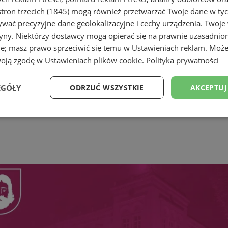
tron trzecich (1845)
mogą również przetwarzać Twoje dane w tych
wać precyzyjne dane geolokalizacyjne i cechy urządzenia. Twoje
tryny. Niektórzy dostawcy mogą opierać się na prawnie uzasadnio
ie; masz prawo sprzeciwić się temu w
Ustawieniach reklam
. Może
woją zgodę w
Ustawieniach plików cookie
.
Polityka prywatności
EGÓŁY
ODRZUĆ WSZYSTKIE
AKCEPTUJ
Wydajność
Targetowanie
Funkcjonalność
Ni
ezbędne
Wydajność
Targetowanie
Funkcjonalność
Niesklasyfikow
ie umożliwiają korzystanie z podstawowych funkcji strony internetowej, takich jak log
Bez niezbędnych plików cookie nie można prawidłowo korzystać ze strony internetowe