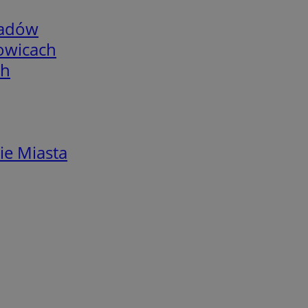
adów
łowicach
ch
ie Miasta