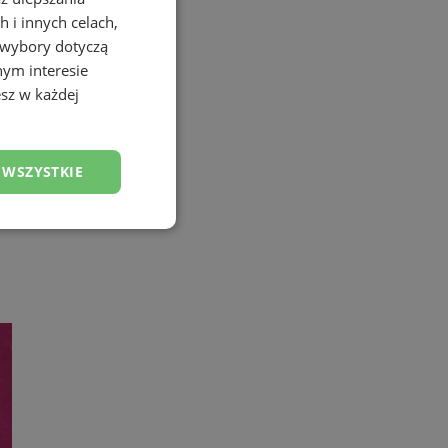
 i innych celach,
 wybory dotyczą
nym interesie
sz w każdej
 WSZYSTKIE
esklasyfikowane
ane
owanie użytkownika i
j.