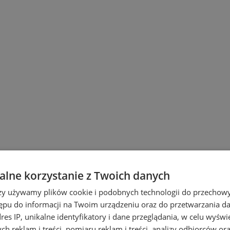
lne korzystanie z Twoich danych
ach
rzy używamy plików cookie i podobnych technologii do przechow
ępu do informacji na Twoim urządzeniu oraz do przetwarzania 
dres IP, unikalne identyfikatory i dane przeglądania, w celu wyświ
h reklam i treści, pomiaru reklam i treści, analizy odbiorców or