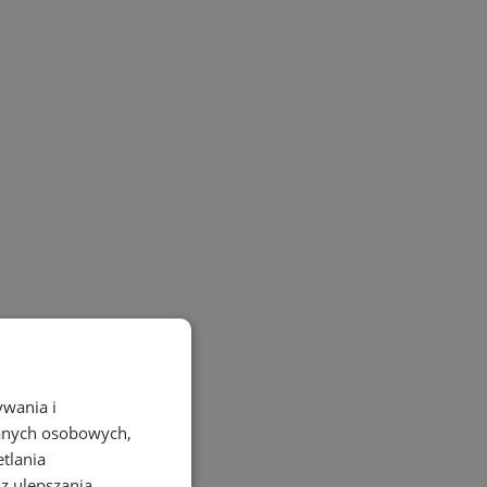
ywania i
danych osobowych,
etlania
az ulepszania