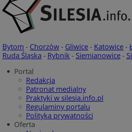
__cf_bm
VISITOR_PRIVACY_
Bytom
-
Chorzów
-
Gliwice
-
Katowice
-
Ruda Śląska
-
Rybnik
-
Siemianowice
-
S
Portal
Redakcja
Nazwa
Patronat medialny
Pro
Nazwa
Nazwa
Do
Nazwa
Praktyki w silesia.info.pl
openstat_gid
sa-user-id-v3
google_push
.bi
Regulaminy portalu
WMF-Uniq
TDID
Polityka prywatności
ustat_Xer121962iw
openstat_cwX7xx1t
Oferta
ADK_EX_11
tt_viewer