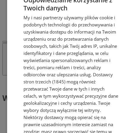
POLECAMY
Twoich danych
Protocol IT
Pracuj.pl - praca w Mysłowicach
My i nasi partnerzy używamy plików cookie i
REKLAMA
podobnych technologii do przechowywania i
WSPÓŁPRACA
uzyskiwania dostępu do informacji na Twoim
urządzeniu oraz do przetwarzania danych
osobowych, takich jak Twój adres IP, unikalne
identyfikatory i dane przeglądania, w celu
wyświetlania spersonalizowanych reklam i
treści, pomiaru reklam i treści, analizy
odbiorców oraz ulepszania usług.
Dostawcy
stron trzecich (1845)
mogą również
Tag: Wi-Fi
przetwarzać Twoje dane w tych i innych
Wi-Fi (1)
celach, w tym wykorzystywać precyzyjne dane
geolokalizacyjne i cechy urządzenia. Twoje
wybory dotyczą wyłącznie tej witryny.
Niektórzy dostawcy mogą opierać się na
prawnie uzasadnionym interesie zamiast na
zgodzie; masz prawo sprzeciwić się temu w