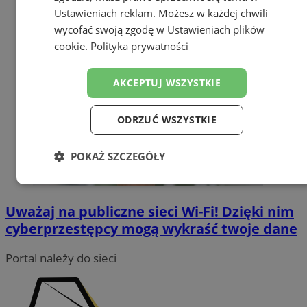
Ustawieniach reklam
. Możesz w każdej chwili
wycofać swoją zgodę w
Ustawieniach plików
cookie
.
Polityka prywatności
AKCEPTUJ WSZYSTKIE
ODRZUĆ WSZYSTKIE
POKAŻ SZCZEGÓŁY
Niezbędne
Wydajność
Targetowanie
Uważaj na publiczne sieci Wi-Fi! Dzięki nim
cyberprzestępcy mogą wykraść twoje dane
Funkcjonalność
Niesklasyfikowane
Portal należy do sieci