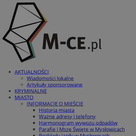
AKTUALNOŚCI
Wiadomości lokalne
Artykuły sponsorowane
KRYMINALNE
MIASTO
INFORMACJE O MIEŚCIE
Historia miasta
Ważne adresy i telefony
Harmonogram wywozu odpadów
Parafie i Msze Święte w Mysłowicach
Rozkłady jazdy w Mysłowicach