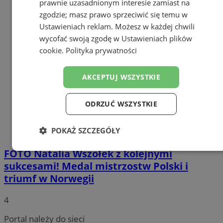
prawnie uzasadnionym interesie zamiast na
zgodzie; masz prawo sprzeciwić się temu w
Ustawieniach reklam
. Możesz w każdej chwili
wycofać swoją zgodę w
Ustawieniach plików
cookie
.
Polityka prywatności
AKCEPTUJ WSZYSTKIE
ODRZUĆ WSZYSTKIE
POKAŻ SZCZEGÓŁY
FOTO
Natalia Wszołek z kolejnymi
Niezbędne
Wydajność
Targetowanie
sukcesami! Medal mistrzostw Polski i
triumf w Norwegii
Funkcjonalność
Niesklasyfikowane
4
Portal należy do sieci