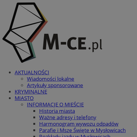
AKTUALNOŚCI
Wiadomości lokalne
Artykuły sponsorowane
KRYMINALNE
MIASTO
INFORMACJE O MIEŚCIE
Historia miasta
Ważne adresy i telefony
Harmonogram wywozu odpadów
Parafie i Msze Święte w Mysłowicach
Rozkłady jazdy w Mysłowicach