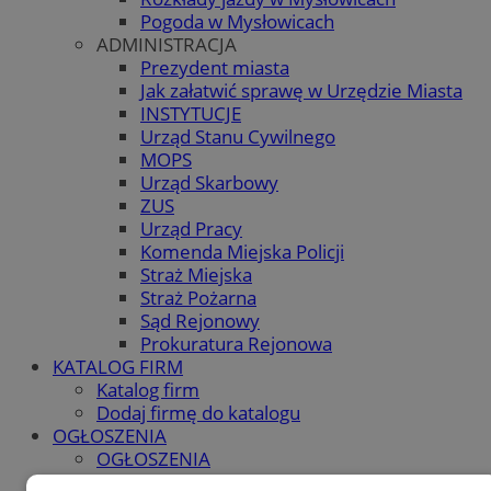
Pogoda w Mysłowicach
ADMINISTRACJA
Prezydent miasta
Jak załatwić sprawę w Urzędzie Miasta
INSTYTUCJE
Urząd Stanu Cywilnego
MOPS
Urząd Skarbowy
ZUS
Urząd Pracy
Komenda Miejska Policji
Straż Miejska
Straż Pożarna
Sąd Rejonowy
Prokuratura Rejonowa
KATALOG FIRM
Katalog firm
Dodaj firmę do katalogu
OGŁOSZENIA
OGŁOSZENIA
Dodaj ogłoszenie