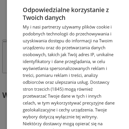
POLECAMY
Odpowiedzialne korzystanie z
Protocol IT
Pracuj.pl - praca w Mysłowicach
Twoich danych
REKLAMA
My i nasi partnerzy używamy plików cookie i
WSPÓŁPRACA
podobnych technologii do przechowywania i
uzyskiwania dostępu do informacji na Twoim
urządzeniu oraz do przetwarzania danych
osobowych, takich jak Twój adres IP, unikalne
identyfikatory i dane przeglądania, w celu
wyświetlania spersonalizowanych reklam i
treści, pomiaru reklam i treści, analizy
Tag: WTT Youth Contender
odbiorców oraz ulepszania usług.
Dostawcy
stron trzecich (1845)
mogą również
WTT Youth Contender (1)
przetwarzać Twoje dane w tych i innych
celach, w tym wykorzystywać precyzyjne dane
geolokalizacyjne i cechy urządzenia. Twoje
wybory dotyczą wyłącznie tej witryny.
Niektórzy dostawcy mogą opierać się na