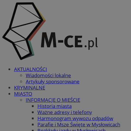
AKTUALNOŚCI
Wiadomości lokalne
Artykuły sponsorowane
KRYMINALNE
MIASTO
INFORMACJE O MIEŚCIE
Historia miasta
Ważne adresy i telefony
Harmonogram wywozu odpadów
Parafie i Msze Święte w Mysłowicach
Rozkłady jazdy w Mysłowicach