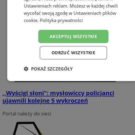
Ustawieniach reklam
. Możesz w każdej chwili
wycofać swoją zgodę w
Ustawieniach plików
cookie
.
Polityka prywatności
AKCEPTUJ WSZYSTKIE
ODRZUĆ WSZYSTKIE
POKAŻ SZCZEGÓŁY
Niezbędne
Wydajność
Targetowanie
,,Wyścigi słoni": mysłowiccy policjanci
ujawnili kolejne 5 wykroczeń
Funkcjonalność
Niesklasyfikowane
Portal należy do sieci