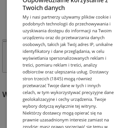
POLECAMY
Twoich danych
Protocol IT
Pracuj.pl - praca w Mysłowicach
My i nasi partnerzy używamy plików cookie i
REKLAMA
podobnych technologii do przechowywania i
WSPÓŁPRACA
uzyskiwania dostępu do informacji na Twoim
urządzeniu oraz do przetwarzania danych
osobowych, takich jak Twój adres IP, unikalne
identyfikatory i dane przeglądania, w celu
wyświetlania spersonalizowanych reklam i
treści, pomiaru reklam i treści, analizy
odbiorców oraz ulepszania usług.
Dostawcy
stron trzecich (1845)
mogą również
Tag: Wyścigi słoni
przetwarzać Twoje dane w tych i innych
Wyścigi słoni (1)
celach, w tym wykorzystywać precyzyjne dane
geolokalizacyjne i cechy urządzenia. Twoje
wybory dotyczą wyłącznie tej witryny.
Niektórzy dostawcy mogą opierać się na
prawnie uzasadnionym interesie zamiast na
zgodzie; masz prawo sprzeciwić się temu w