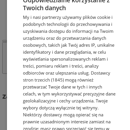
POLECAMY
Twoich danych
Protocol IT
Pracuj.pl - praca w Mysłowicach
My i nasi partnerzy używamy plików cookie i
REKLAMA
podobnych technologii do przechowywania i
WSPÓŁPRACA
uzyskiwania dostępu do informacji na Twoim
urządzeniu oraz do przetwarzania danych
osobowych, takich jak Twój adres IP, unikalne
identyfikatory i dane przeglądania, w celu
wyświetlania spersonalizowanych reklam i
treści, pomiaru reklam i treści, analizy
odbiorców oraz ulepszania usług.
Dostawcy
stron trzecich (1845)
mogą również
Tag: zapisy online
przetwarzać Twoje dane w tych i innych
zapisy online (1)
celach, w tym wykorzystywać precyzyjne dane
geolokalizacyjne i cechy urządzenia. Twoje
wybory dotyczą wyłącznie tej witryny.
Niektórzy dostawcy mogą opierać się na
prawnie uzasadnionym interesie zamiast na
zgodzie; masz prawo sprzeciwić się temu w