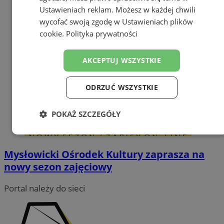
Ustawieniach reklam
. Możesz w każdej chwili
wycofać swoją zgodę w
Ustawieniach plików
cookie
.
Polityka prywatności
AKCEPTUJ WSZYSTKIE
ODRZUĆ WSZYSTKIE
POKAŻ SZCZEGÓŁY
Niezbędne
Wydajność
Targetowanie
Mysłowicki Ośrodek Kultury zaprasza na
nowy sezon zajęciowy
Funkcjonalność
Niesklasyfikowane
Portal należy do sieci