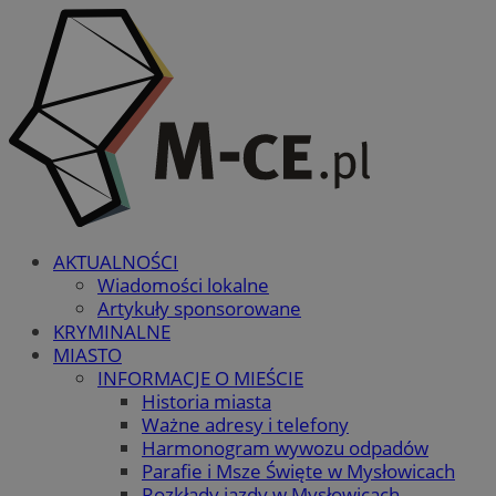
AKTUALNOŚCI
Wiadomości lokalne
Artykuły sponsorowane
KRYMINALNE
MIASTO
INFORMACJE O MIEŚCIE
Historia miasta
Ważne adresy i telefony
Harmonogram wywozu odpadów
Parafie i Msze Święte w Mysłowicach
Rozkłady jazdy w Mysłowicach