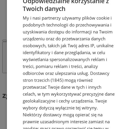
Odpowiedzialne korzystanie z
POLECAMY
Twoich danych
Protocol IT
Pracuj.pl - praca w Mysłowicach
My i nasi partnerzy używamy plików cookie i
REKLAMA
podobnych technologii do przechowywania i
WSPÓŁPRACA
uzyskiwania dostępu do informacji na Twoim
urządzeniu oraz do przetwarzania danych
osobowych, takich jak Twój adres IP, unikalne
identyfikatory i dane przeglądania, w celu
wyświetlania spersonalizowanych reklam i
treści, pomiaru reklam i treści, analizy
odbiorców oraz ulepszania usług.
Dostawcy
stron trzecich (1845)
mogą również
Tag: zgłoszenie szkody
przetwarzać Twoje dane w tych i innych
zgłoszenie szkody (1)
celach, w tym wykorzystywać precyzyjne dane
geolokalizacyjne i cechy urządzenia. Twoje
wybory dotyczą wyłącznie tej witryny.
Niektórzy dostawcy mogą opierać się na
prawnie uzasadnionym interesie zamiast na
zgodzie; masz prawo sprzeciwić się temu w