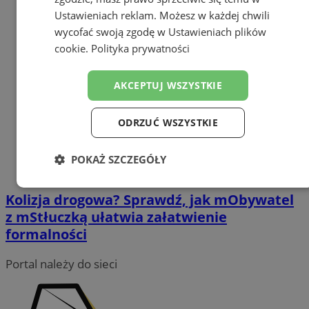
Ustawieniach reklam
. Możesz w każdej chwili
wycofać swoją zgodę w
Ustawieniach plików
cookie
.
Polityka prywatności
AKCEPTUJ WSZYSTKIE
ODRZUĆ WSZYSTKIE
POKAŻ SZCZEGÓŁY
Niezbędne
Wydajność
Targetowanie
Kolizja drogowa? Sprawdź, jak mObywatel
z mStłuczką ułatwia załatwienie
formalności
Funkcjonalność
Niesklasyfikowane
Portal należy do sieci