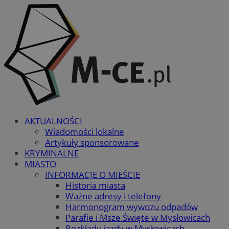
AKTUALNOŚCI
Wiadomości lokalne
Artykuły sponsorowane
KRYMINALNE
MIASTO
INFORMACJE O MIEŚCIE
Historia miasta
Ważne adresy i telefony
Harmonogram wywozu odpadów
Parafie i Msze Święte w Mysłowicach
Rozkłady jazdy w Mysłowicach