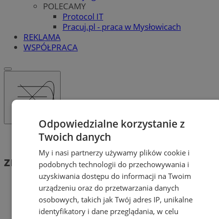
POLECAMY
Protocol IT
Pracuj.pl - praca w Mysłowicach
REKLAMA
WSPÓŁPRACA
Odpowiedzialne korzystanie z
Twoich danych
Tag: zniszczenie mienia
My i nasi partnerzy używamy plików cookie i
zniszczenie mienia (2)
podobnych technologii do przechowywania i
uzyskiwania dostępu do informacji na Twoim
urządzeniu oraz do przetwarzania danych
osobowych, takich jak Twój adres IP, unikalne
identyfikatory i dane przeglądania, w celu