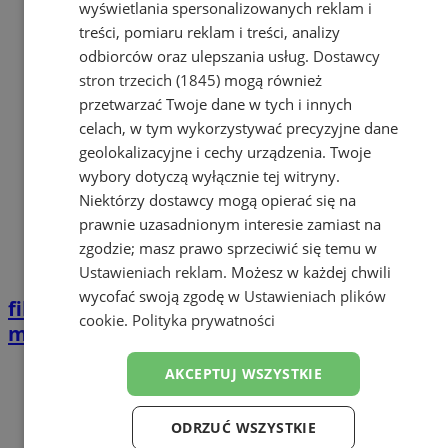
wyświetlania spersonalizowanych reklam i
treści, pomiaru reklam i treści, analizy
odbiorców oraz ulepszania usług.
Dostawcy
stron trzecich (1845)
mogą również
przetwarzać Twoje dane w tych i innych
celach, w tym wykorzystywać precyzyjne dane
geolokalizacyjne i cechy urządzenia. Twoje
wybory dotyczą wyłącznie tej witryny.
Niektórzy dostawcy mogą opierać się na
prawnie uzasadnionym interesie zamiast na
zgodzie; masz prawo sprzeciwić się temu w
Ustawieniach reklam
. Możesz w każdej chwili
wycofać swoją zgodę w
Ustawieniach plików
film
Kamera nagrała sprawców zniszczenia
cookie
.
Polityka prywatności
mienia. Kryminalni proszą o pomoc
AKCEPTUJ WSZYSTKIE
ODRZUĆ WSZYSTKIE