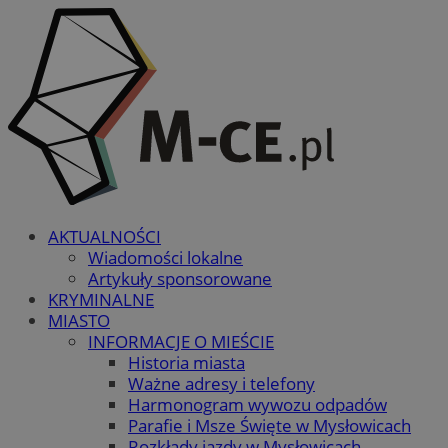
AKTUALNOŚCI
Wiadomości lokalne
Artykuły sponsorowane
KRYMINALNE
MIASTO
INFORMACJE O MIEŚCIE
Historia miasta
Ważne adresy i telefony
Harmonogram wywozu odpadów
Parafie i Msze Święte w Mysłowicach
Rozkłady jazdy w Mysłowicach