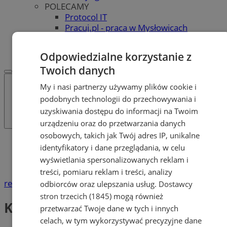
POLECAMY
Protocol IT
Pracuj.pl - praca w Mysłowicach
REKLAMA
WSPÓŁPRACA
Odpowiedzialne korzystanie z
Twoich danych
My i nasi partnerzy używamy plików cookie i
podobnych technologii do przechowywania i
uzyskiwania dostępu do informacji na Twoim
urządzeniu oraz do przetwarzania danych
osobowych, takich jak Twój adres IP, unikalne
Katalog firm
identyfikatory i dane przeglądania, w celu
Dom i Budownictwo
wyświetlania spersonalizowanych reklam i
Kominiarze
treści, pomiaru reklam i treści, analizy
reklama
odbiorców oraz ulepszania usług.
Dostawcy
stron trzecich (1845)
mogą również
Kominiarze
przetwarzać Twoje dane w tych i innych
celach, w tym wykorzystywać precyzyjne dane