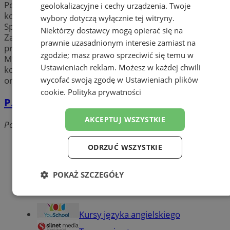
Potrzebujesz wymienić kratki wentylacyjne i
geolokalizacyjne i cechy urządzenia. Twoje
kominowe? Chcesz przeprowadzić remont kominów?
wybory dotyczą wyłącznie tej witryny.
Sprawdź najlepszych
kominiarzy
w Mysłowicach.
Niektórzy dostawcy mogą opierać się na
Zadbaj o swoje bezpieczeństwo i skorzystaj z
prawnie uzasadnionym interesie zamiast na
profesjonalnych
usług kominiarskich
w mieście
zgodzie; masz prawo sprzeciwić się temu w
Mysłowice, takich jak: czyszczenie przewodów
Ustawieniach reklam
. Możesz w każdej chwili
kominowych i wentylacyjnych, odbiory kominiarskie
wycofać swoją zgodę w
Ustawieniach plików
oraz badanie stanu technicznego.
cookie
.
Polityka prywatności
P.I.P EKO INVEST inż.Karol Kaszek
AKCEPTUJ WSZYSTKIE
Powstańców, 41-400 Mysłowice
Dodaj firmę
ODRZUĆ WSZYSTKIE
Pozostałe firmy w kategorii
POKAŻ SZCZEGÓŁY
reklama
Niezbędne
Wydajność
Targetowanie
Kursy języka angielskiego