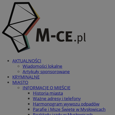
AKTUALNOŚCI
Wiadomości lokalne
Artykuły sponsorowane
KRYMINALNE
MIASTO
INFORMACJE O MIEŚCIE
Historia miasta
Ważne adresy i telefony
Harmonogram wywozu odpadów
Parafie i Msze Święte w Mysłowicach
Rozkłady jazdy w Mysłowicach