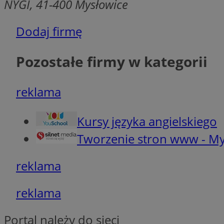
NYGI, 41-400 Mysłowice
li_gc
Dodaj firmę
suid
Pozostałe firmy w kategorii
INGRESSCOOKIE
reklama
CookieScriptConse
Kursy języka angielskiego
Tworzenie stron www - My
__cf_bm
reklama
reklama
VISITOR_PRIVACY_
Portal należy do sieci