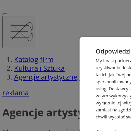
Odpowiedzia
Katalog firm
My i nasi partne
Kultura i Sztuka
uzyskiwania dost
takich jak Twój a
Agencje artystyczne, Galerie sztuki
spersonalizowanyc
usług.
Dostawcy s
reklama
w tym wykorzysty
wyłącznie tej wi
Agencje artystyczne, Gal
zamiast na zgodz
chwili wycofać s