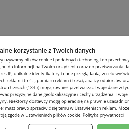
lne korzystanie z Twoich danych
rzy używamy plików cookie i podobnych technologii do przechow
ępu do informacji na Twoim urządzeniu oraz do przetwarzania 
dres IP, unikalne identyfikatory i dane przeglądania, w celu wyświ
h reklam i treści, pomiaru reklam i treści, analizy odbiorców or
tron trzecich (1845)
mogą również przetwarzać Twoje dane w tych
wać precyzyjne dane geolokalizacyjne i cechy urządzenia. Twoje
tryny. Niektórzy dostawcy mogą opierać się na prawnie uzasadnio
erie sztuki
ie; masz prawo sprzeciwić się temu w
Ustawieniach reklam
. Może
woją zgodę w
Ustawieniach plików cookie
.
Polityka prywatności