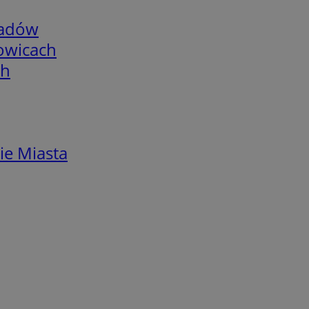
adów
łowicach
ch
ie Miasta