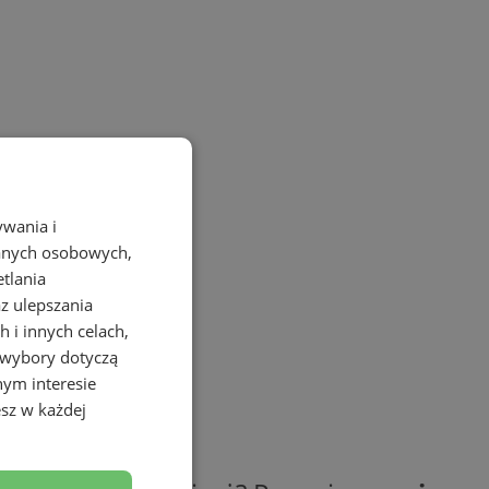
ywania i
danych osobowych,
etlania
az ulepszania
 i innych celach,
 wybory dotyczą
nym interesie
sz w każdej