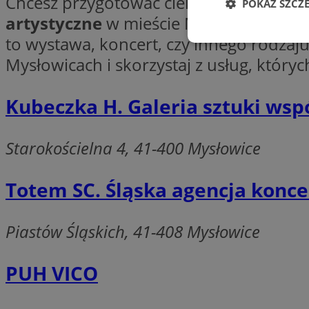
Chcesz przygotować ciekawy event? Pr
POKAŻ SZCZ
artystyczne
w mieście Mysłowice, któr
to wystawa, koncert, czy innego rodzaj
Niezbędne
Mysłowicach i skorzystaj z usług, któryc
Kubeczka H. Galeria sztuki wsp
Starokościelna 4, 41-400 Mysłowice
Ni
Niezbędne pliki cook
zarządzanie kontem. 
Totem SC. Śląska agencja konc
Nazwa
Piastów Śląskich, 41-408 Mysłowice
SessID
QeSessID
PUH VICO
MvSessID
euds