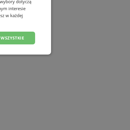
 wybory dotyczą
nym interesie
sz w każdej
 WSZYSTKIE
esklasyfikowane
ane
owanie użytkownika i
j.