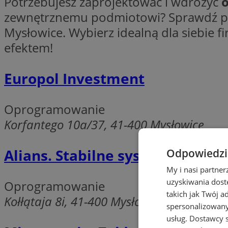
Potrzebujesz zaprojektować i wdrożyć
o
zewnętrznemu podmiotowi? Sprawdź pr
Mysłowice. Wybierz idealną dla siebie f
efektem!
Europol Investment
Oprogramowanie
Korfantego 10a/37, 41-400 Mysłowice
Alians. Stabilne systemy infor
Odpowiedzia
My i nasi partne
uzyskiwania dost
Oprogramowanie
takich jak Twój a
Kołłątaja 8i, 41-400 Mysłowice
spersonalizowanyc
usług.
Dostawcy s