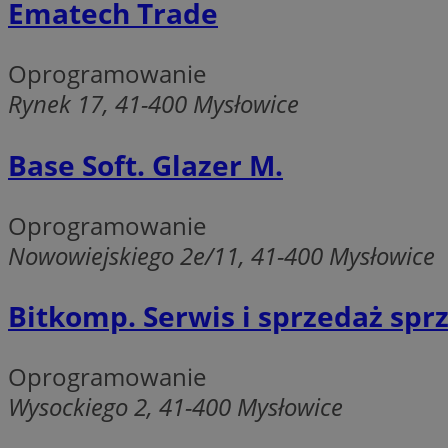
Ematech Trade
SessID
QeSessID
Oprogramowanie
MvSessID
Rynek 17, 41-400 Mysłowice
euds
Base Soft. Glazer M.
li_gc
Oprogramowanie
suid
Nowowiejskiego 2e/11, 41-400 Mysłowice
INGRESSCOOKIE
Bitkomp. Serwis i sprzedaż sp
CookieScriptConse
Oprogramowanie
Wysockiego 2, 41-400 Mysłowice
__cf_bm