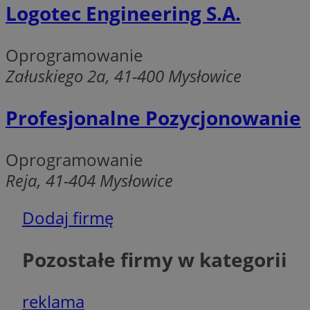
Logotec Engineering S.A.
VISITOR_PRIVACY_
Oprogramowanie
Załuskiego 2a, 41-400 Mysłowice
Profesjonalne Pozycjonowanie
Oprogramowanie
Nazwa
Reja, 41-404 Mysłowice
Pro
Nazwa
Nazwa
Do
Nazwa
openstat_gid
sa-user-id-v3
google_push
.bi
Dodaj firmę
WMF-Uniq
TDID
ustat_Xer121962iw
Pozostałe firmy w kategorii
openstat_cwX7xx1t
ADK_EX_11
tt_viewer
reklama
c
__mguid_