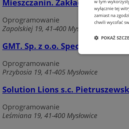
Mieszczanin. Zakład usług inf
w tym wykorzysty
wyłącznie tej wi
zamiast na zgodz
Oprogramowanie
chwili wycofać s
Zapolskiej 19, 41-400 Mysłowice
POKAŻ SZCZ
GMT. Sp. z o.o. Specjalistyczne 
Niezbędne
Oprogramowanie
Przybosia 19, 41-405 Mysłowice
Solution Lions s.c. Pietruszewski
Ni
Oprogramowanie
Niezbędne pliki cook
zarządzanie kontem. 
Leśmiana 19, 41-400 Mysłowice
Nazwa