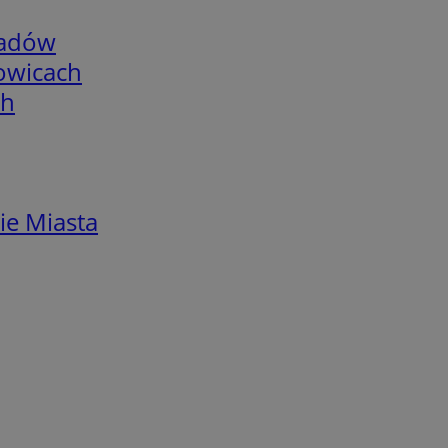
adów
łowicach
ch
ie Miasta