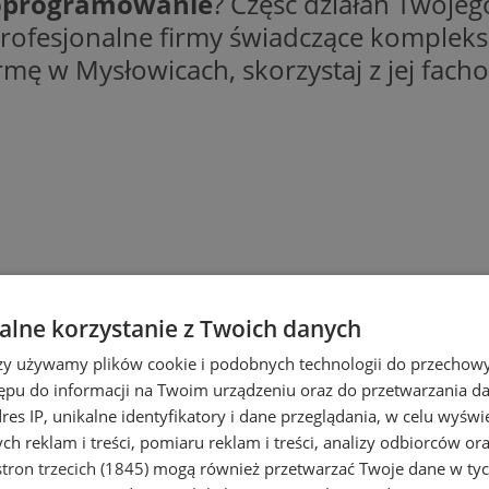
programowanie
? Część działań Twojeg
ofesjonalne firmy świadczące komplek
irmę w Mysłowicach, skorzystaj z jej fach
matyczne
lne korzystanie z Twoich danych
rzy używamy plików cookie i podobnych technologii do przechow
ępu do informacji na Twoim urządzeniu oraz do przetwarzania 
dres IP, unikalne identyfikatory i dane przeglądania, w celu wyświ
h reklam i treści, pomiaru reklam i treści, analizy odbiorców or
tron trzecich (1845)
mogą również przetwarzać Twoje dane w tych