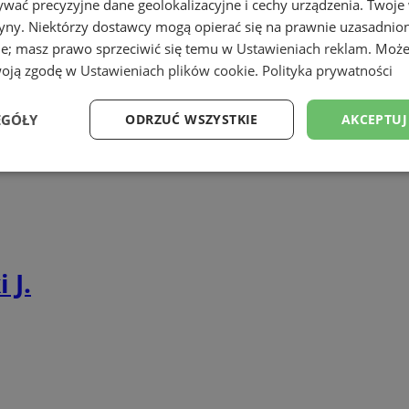
ormatycznych
wać precyzyjne dane geolokalizacyjne i cechy urządzenia. Twoje
tryny. Niektórzy dostawcy mogą opierać się na prawnie uzasadnio
ie; masz prawo sprzeciwić się temu w
Ustawieniach reklam
. Może
woją zgodę w
Ustawieniach plików cookie
.
Polityka prywatności
EGÓŁY
ODRZUĆ WSZYSTKIE
AKCEPTUJ
systemy dla lotnisk
Wydajność
Targetowanie
Funkcjonalność
Ni
 J.
ezbędne
Wydajność
Targetowanie
Funkcjonalność
Niesklasyfikow
ie umożliwiają korzystanie z podstawowych funkcji strony internetowej, takich jak log
Bez niezbędnych plików cookie nie można prawidłowo korzystać ze strony internetowe
Okres
Provider
/
Domena
Opis
przechowywania