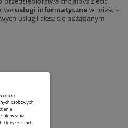
o przedsiębiorstwa chciałbyś zlecić
sowe
usługi informatyczne
w mieście
owych usług i ciesz się pożądanym
ywania i
danych osobowych,
etlania
az ulepszania
 i innych celach,