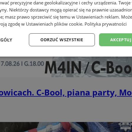
wać precyzyjne dane geolokalizacyjne i cechy urządzenia. Twoje
tryny. Niektórzy dostawcy mogą opierać się na prawnie uzasadnio
ie; masz prawo sprzeciwić się temu w
Ustawieniach reklam
. Może
woją zgodę w
Ustawieniach plików cookie
.
Polityka prywatności
EGÓŁY
ODRZUĆ WSZYSTKIE
AKCEPTUJ
Wydajność
Targetowanie
Funkcjonalność
Ni
wicach. C-Bool, piana party, Mo
ezbędne
Wydajność
Targetowanie
Funkcjonalność
Niesklasyfikow
ie umożliwiają korzystanie z podstawowych funkcji strony internetowej, takich jak log
Bez niezbędnych plików cookie nie można prawidłowo korzystać ze strony internetowe
Okres
Provider
/
Domena
Opis
przechowywania