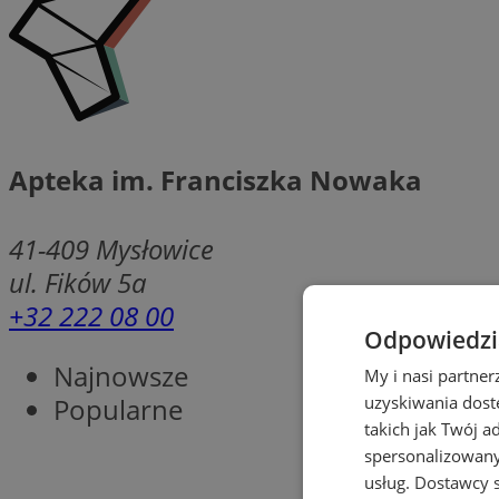
Apteka im. Franciszka Nowaka
41-409
Mysłowice
ul. Fików 5a
+32 222 08 00
Odpowiedzia
Najnowsze
My i nasi partne
Popularne
uzyskiwania dost
takich jak Twój a
spersonalizowanyc
usług.
Dostawcy s