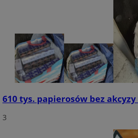
SessID
QeSessID
MvSessID
euds
li_gc
suid
INGRESSCOOKIE
610 tys. papierosów bez akcyzy
CookieScriptConse
3