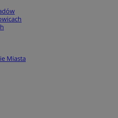
adów
łowicach
ch
ie Miasta