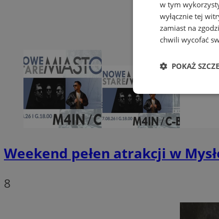
w tym wykorzysty
wyłącznie tej wi
zamiast na zgodz
chwili wycofać s
POKAŻ SZCZ
Niezbędne
Weekend pełen atrakcji w Mysło
Ni
8
Niezbędne pliki cook
zarządzanie kontem. 
Nazwa