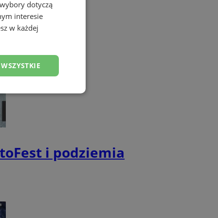
 wybory dotyczą
nym interesie
sz w każdej
 WSZYSTKIE
esklasyfikowane
toFest i podziemia
ane
owanie użytkownika i
j.