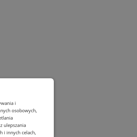
ywania i
danych osobowych,
etlania
az ulepszania
 i innych celach,