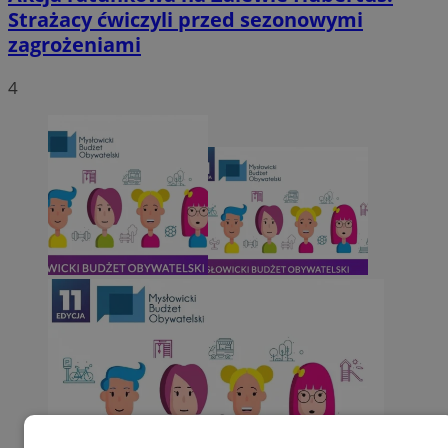
Strażacy ćwiczyli przed sezonowymi
zagrożeniami
4