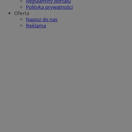
Regulaminy portalu
Polityka prywatności
Oferta
Napisz do nas
Reklama
g
1 rok
Eventbrite Inc.
.creativecdn.com
sa-user-id-v3
StackAdapt
.srv.stackadapt.com
tuuid
.360yield.com
2 miesiące 4
tygodnie