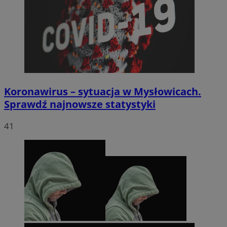
euds
.rfihub.com
Sesja
Koronawirus – sytuacja w Mysłowicach.
Sprawdź najnowsze statystyki
li_gc
5 miesięc
LinkedIn
41
tygodni
Corporation
.linkedin.com
Google Privacy
Policy
suid
1 rok
Simplifi Holdings
Inc.
.simpli.fi
INGRESSCOOKIE
Sesja
NGINX Inc.
bh.contextweb.com