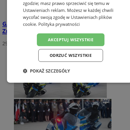
zgodzie; masz prawo sprzeciwić się temu w
Ustawieniach reklam
. Możesz w każdej chwili
wycofać swoją zgodę w
Ustawieniach plików
GALERIA
Plażowe emocje do ostatniej piłki.
cookie
.
Polityka prywatności
Znamy mistrzów Mysłowic
AKCEPTUJ WSZYSTKIE
29
ODRZUĆ WSZYSTKIE
POKAŻ SZCZEGÓŁY
Niezbędne
Wydajność
Targetowanie
Funkcjonalność
Niesklasyfikowane