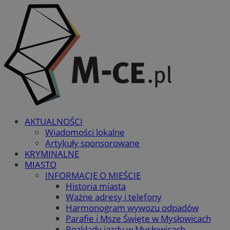
AKTUALNOŚCI
Wiadomości lokalne
Artykuły sponsorowane
KRYMINALNE
MIASTO
INFORMACJE O MIEŚCIE
Historia miasta
Ważne adresy i telefony
Harmonogram wywozu odpadów
Parafie i Msze Święte w Mysłowicach
Rozkłady jazdy w Mysłowicach