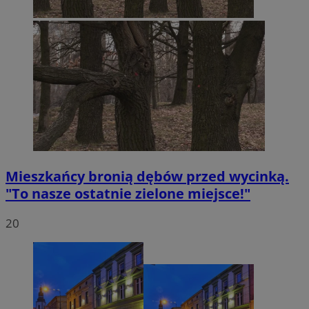
VISITOR_PRIVACY_METADATA
5 miesięc
YouTube
tygodni
.youtube.com
Mieszkańcy bronią dębów przed wycinką.
"To nasze ostatnie zielone miejsce!"
20