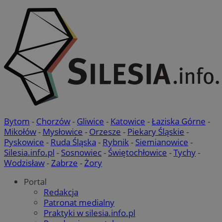
ssh
1 rok
Media Force Ltd
.mfadsrvr.com
DSID
59 minut 53
Google LLC
sekundy
.doubleclick.net
__eoi
.m-ce.pl
openstat_rwj63gnvkvuh0j6uty938hedXs0jcf
.openstat.eu
mc
1 rok 1 miesiąc
Quality Unit LLC
x
.advolve.io
.quantserve.com
Bytom
-
Chorzów
-
Gliwice
-
Katowice
-
Łaziska Górne
-
Mikołów
-
Mysłowice
-
Orzesze
-
Piekary Śląskie
-
Pyskowice
-
Ruda Śląska
-
Rybnik
-
Siemianowice
-
Silesia.info.pl
-
Sosnowiec
-
Świętochłowice
-
Tychy
-
Wodzisław
-
Zabrze
-
Żory
sa-user-id-v2
1 rok
StackAdapt
Portal
.srv.stackadapt.com
OAID
OpenX Technologies
Redakcja
Inc.
reklama.silnet.pl
Patronat medialny
Praktyki w silesia.info.pl