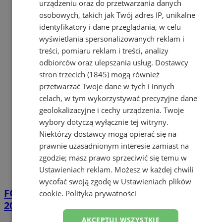
urządzeniu oraz do przetwarzania danych
osobowych, takich jak Twój adres IP, unikalne
identyfikatory i dane przeglądania, w celu
wyświetlania spersonalizowanych reklam i
treści, pomiaru reklam i treści, analizy
odbiorców oraz ulepszania usług.
Dostawcy
stron trzecich (1845)
mogą również
przetwarzać Twoje dane w tych i innych
celach, w tym wykorzystywać precyzyjne dane
geolokalizacyjne i cechy urządzenia. Twoje
wybory dotyczą wyłącznie tej witryny.
Niektórzy dostawcy mogą opierać się na
prawnie uzasadnionym interesie zamiast na
zgodzie; masz prawo sprzeciwić się temu w
Ustawieniach reklam
. Możesz w każdej chwili
wycofać swoją zgodę w
Ustawieniach plików
FOTO
CMP z Mysłowic na Fire Security Expo
cookie
.
Polityka prywatności
2026 w Warszawie
AKCEPTUJ WSZYSTKIE