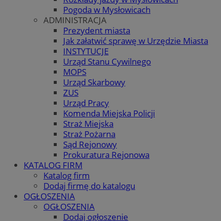
Pogoda w Mysłowicach
ADMINISTRACJA
Prezydent miasta
Jak załatwić sprawę w Urzędzie Miasta
INSTYTUCJE
Urząd Stanu Cywilnego
MOPS
Urząd Skarbowy
ZUS
Urząd Pracy
Komenda Miejska Policji
Straż Miejska
Straż Pożarna
Sąd Rejonowy
Prokuratura Rejonowa
KATALOG FIRM
Katalog firm
Dodaj firmę do katalogu
OGŁOSZENIA
OGŁOSZENIA
Dodaj ogłoszenie