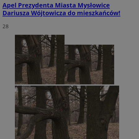
Apel Prezydenta Miasta Mysłowice
Dariusza Wójtowicza do mieszkańców!
28
li_gc
5 miesięc
LinkedIn
tygodni
Corporation
.linkedin.com
Google Privacy
Policy
suid
1 rok
Simplifi Holdings
Inc.
.simpli.fi
INGRESSCOOKIE
Sesja
NGINX Inc.
bh.contextweb.com