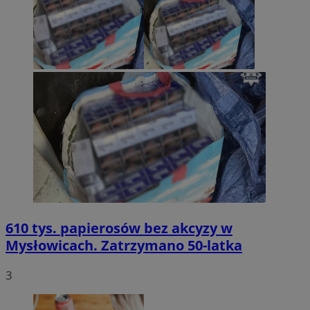
610 tys. papierosów bez akcyzy w
Mysłowicach. Zatrzymano 50-latka
3