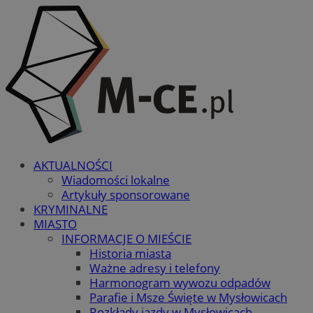
AKTUALNOŚCI
Wiadomości lokalne
Artykuły sponsorowane
KRYMINALNE
MIASTO
INFORMACJE O MIEŚCIE
Historia miasta
Ważne adresy i telefony
Harmonogram wywozu odpadów
Parafie i Msze Święte w Mysłowicach
Rozkłady jazdy w Mysłowicach