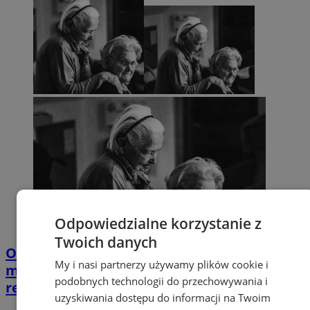
Odpowiedzialne korzystanie z
Twoich danych
Opiekujesz się bliską osobą? Ta ankieta
My i nasi partnerzy używamy plików cookie i
może wpłynąć na przyszłe wsparcie w
podobnych technologii do przechowywania i
regionie
uzyskiwania dostępu do informacji na Twoim