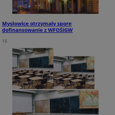
VISITOR_PRIVACY_METADATA
5 miesięc
YouTube
tygodni
.youtube.com
Mysłowice otrzymały spore
dofinansowanie z WFOŚiGW
15