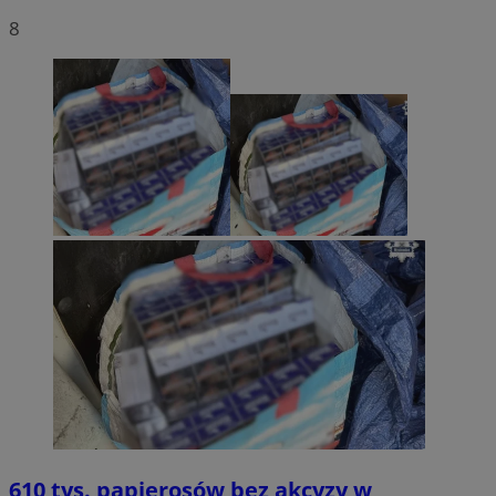
8
610 tys. papierosów bez akcyzy w