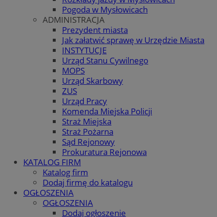
Pogoda w Mysłowicach
ADMINISTRACJA
Prezydent miasta
Jak załatwić sprawę w Urzędzie Miasta
INSTYTUCJE
Urząd Stanu Cywilnego
MOPS
Urząd Skarbowy
ZUS
Urząd Pracy
Komenda Miejska Policji
Straż Miejska
Straż Pożarna
Sąd Rejonowy
Prokuratura Rejonowa
KATALOG FIRM
Katalog firm
Dodaj firmę do katalogu
OGŁOSZENIA
OGŁOSZENIA
Dodaj ogłoszenie