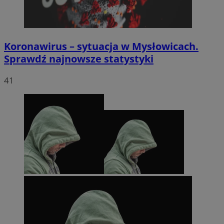
Koronawirus – sytuacja w Mysłowicach.
Sprawdź najnowsze statystyki
41
li_gc
5 miesięc
LinkedIn
tygodni
Corporation
.linkedin.com
Google Privacy
Policy
suid
1 rok
Simplifi Holdings
Inc.
.simpli.fi
INGRESSCOOKIE
Sesja
NGINX Inc.
bh.contextweb.com