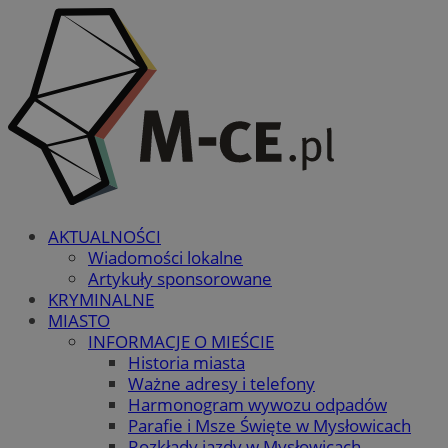
AKTUALNOŚCI
Wiadomości lokalne
Artykuły sponsorowane
KRYMINALNE
MIASTO
INFORMACJE O MIEŚCIE
Historia miasta
Ważne adresy i telefony
Harmonogram wywozu odpadów
Parafie i Msze Święte w Mysłowicach
Rozkłady jazdy w Mysłowicach