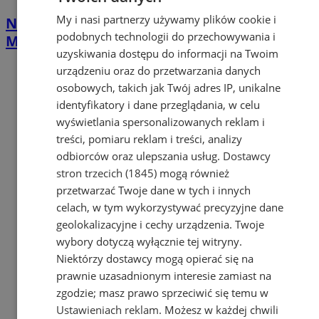
My i nasi partnerzy używamy plików cookie i
Nawet 42 tys. zł na własną firmę w
podobnych technologii do przechowywania i
Mysłowicach. PUP rusza z naborem
uzyskiwania dostępu do informacji na Twoim
urządzeniu oraz do przetwarzania danych
osobowych, takich jak Twój adres IP, unikalne
identyfikatory i dane przeglądania, w celu
wyświetlania spersonalizowanych reklam i
treści, pomiaru reklam i treści, analizy
odbiorców oraz ulepszania usług.
Dostawcy
stron trzecich (1845)
mogą również
przetwarzać Twoje dane w tych i innych
celach, w tym wykorzystywać precyzyjne dane
geolokalizacyjne i cechy urządzenia. Twoje
wybory dotyczą wyłącznie tej witryny.
Niektórzy dostawcy mogą opierać się na
prawnie uzasadnionym interesie zamiast na
zgodzie; masz prawo sprzeciwić się temu w
Ustawieniach reklam
. Możesz w każdej chwili