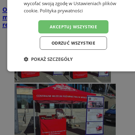
wycofać swoją zgodę w
Ustawieniach plików
Opiekujesz się bliską osobą? Ta ankieta
cookie
.
Polityka prywatności
może wpłynąć na przyszłe wsparcie w
regionie
AKCEPTUJ WSZYSTKIE
ODRZUĆ WSZYSTKIE
POKAŻ SZCZEGÓŁY
Niezbędne
Wydajność
Targetowanie
Funkcjonalność
Niesklasyfikowane