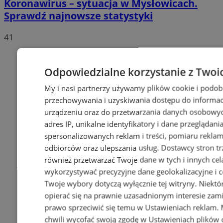
Koronawirus – sytuacja w Mysłowicach.
Sprawdź najnowsze statystyki
41
Odpowiedzialne korzystanie z Twoi
My i nasi partnerzy używamy plików cookie i podob
przechowywania i uzyskiwania dostępu do informac
urządzeniu oraz do przetwarzania danych osobowych
adres IP, unikalne identyfikatory i dane przeglądani
spersonalizowanych reklam i treści, pomiaru reklam i
odbiorców oraz ulepszania usług.
Dostawcy stron tr
również przetwarzać Twoje dane w tych i innych cel
wykorzystywać precyzyjne dane geolokalizacyjne i c
Twoje wybory dotyczą wyłącznie tej witryny. Niekt
opierać się na prawnie uzasadnionym interesie zami
prawo sprzeciwić się temu w
Ustawieniach reklam
.
chwili wycofać swoją zgodę w
Ustawieniach plików 