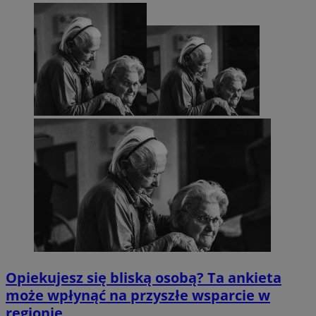
Opiekujesz się bliską osobą? Ta ankieta
może wpłynąć na przyszłe wsparcie w
regionie