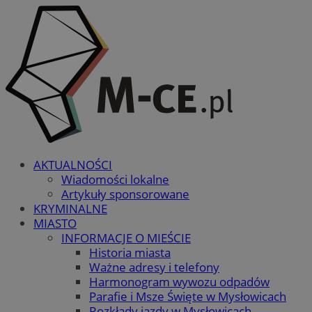
AKTUALNOŚCI
Wiadomości lokalne
Artykuły sponsorowane
KRYMINALNE
MIASTO
INFORMACJE O MIEŚCIE
Historia miasta
Ważne adresy i telefony
Harmonogram wywozu odpadów
Parafie i Msze Święte w Mysłowicach
Rozkłady jazdy w Mysłowicach