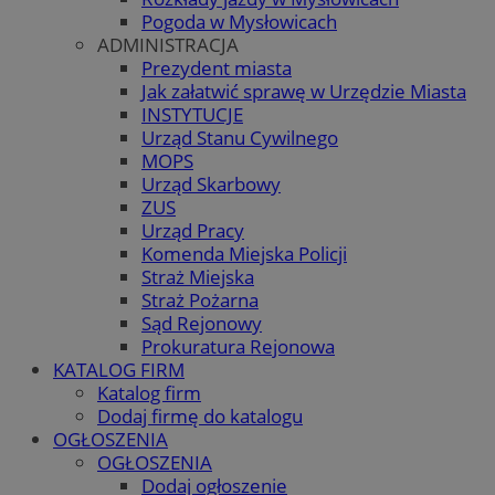
Pogoda w Mysłowicach
ADMINISTRACJA
Prezydent miasta
Jak załatwić sprawę w Urzędzie Miasta
INSTYTUCJE
Urząd Stanu Cywilnego
MOPS
Urząd Skarbowy
ZUS
Urząd Pracy
Komenda Miejska Policji
Straż Miejska
Straż Pożarna
Sąd Rejonowy
Prokuratura Rejonowa
KATALOG FIRM
Katalog firm
Dodaj firmę do katalogu
OGŁOSZENIA
OGŁOSZENIA
Dodaj ogłoszenie