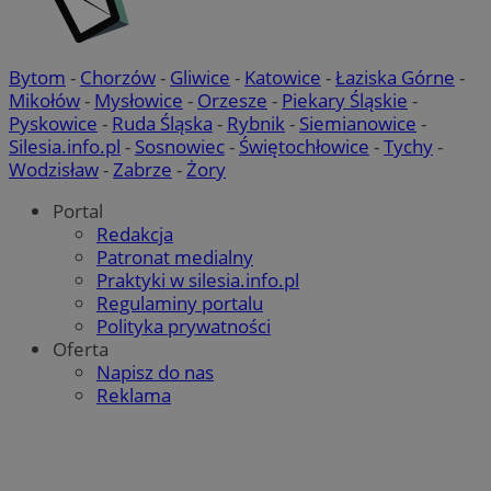
VISITOR_PRIVACY_METADATA
5 miesi
YouTube
tygod
.youtube.com
Bytom
-
Chorzów
-
Gliwice
-
Katowice
-
Łaziska Górne
-
Mikołów
-
Mysłowice
-
Orzesze
-
Piekary Śląskie
-
Pyskowice
-
Ruda Śląska
-
Rybnik
-
Siemianowice
-
Silesia.info.pl
-
Sosnowiec
-
Świętochłowice
-
Tychy
-
Wodzisław
-
Zabrze
-
Żory
Portal
Redakcja
Patronat medialny
Praktyki w silesia.info.pl
Regulaminy portalu
Polityka prywatności
Oferta
Napisz do nas
Reklama