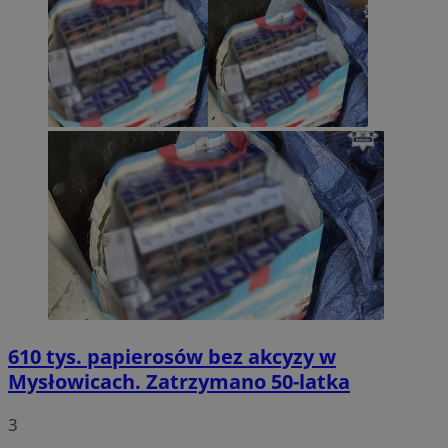
610 tys. papierosów bez akcyzy w
Mysłowicach. Zatrzymano 50-latka
3