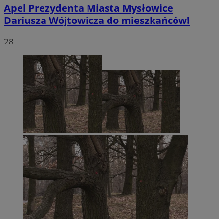
Apel Prezydenta Miasta Mysłowice
Dariusza Wójtowicza do mieszkańców!
28
li_gc
5 miesięc
LinkedIn
tygodni
Corporation
.linkedin.com
Google Privacy
Policy
suid
1 rok
Simplifi Holdings
Inc.
.simpli.fi
INGRESSCOOKIE
Sesja
NGINX Inc.
bh.contextweb.com