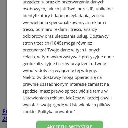
urządzeniu oraz do przetwarzania danych
osobowych, takich jak Twój adres IP, unikalne
identyfikatory i dane przeglądania, w celu
wyświetlania spersonalizowanych reklam i
treści, pomiaru reklam i treści, analizy
odbiorców oraz ulepszania usług.
Dostawcy
stron trzecich (1845)
mogą również
przetwarzać Twoje dane w tych i innych
celach, w tym wykorzystywać precyzyjne dane
geolokalizacyjne i cechy urządzenia. Twoje
wybory dotyczą wyłącznie tej witryny.
Niektórzy dostawcy mogą opierać się na
prawnie uzasadnionym interesie zamiast na
zgodzie; masz prawo sprzeciwić się temu w
Ustawieniach reklam
. Możesz w każdej chwili
wycofać swoją zgodę w
Ustawieniach plików
FOTO
CMP z Mysłowic na Fire Security Expo
cookie
.
Polityka prywatności
2026 w Warszawie
AKCEPTUJ WSZYSTKIE