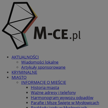
AKTUALNOŚCI
Wiadomości lokalne
Artykuły sponsorowane
KRYMINALNE
MIASTO
INFORMACJE O MIEŚCIE
Historia miasta
Ważne adresy i telefony
Harmonogram wywozu odpadów
Parafie i Msze Święte w Mysłowicach
Rozkłady jazdy w Mysłowicach