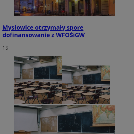
VISITOR_PRIVACY_METADATA
5 miesięc
YouTube
tygodni
.youtube.com
Mysłowice otrzymały spore
dofinansowanie z WFOŚiGW
15