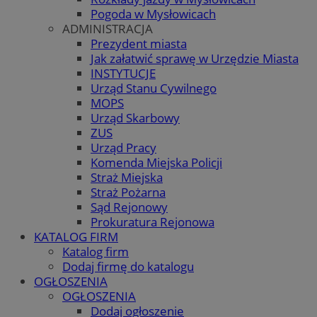
Pogoda w Mysłowicach
ADMINISTRACJA
Prezydent miasta
Jak załatwić sprawę w Urzędzie Miasta
INSTYTUCJE
Urząd Stanu Cywilnego
MOPS
Urząd Skarbowy
ZUS
Urząd Pracy
Komenda Miejska Policji
Straż Miejska
Straż Pożarna
Sąd Rejonowy
Prokuratura Rejonowa
KATALOG FIRM
Katalog firm
Dodaj firmę do katalogu
OGŁOSZENIA
OGŁOSZENIA
Dodaj ogłoszenie