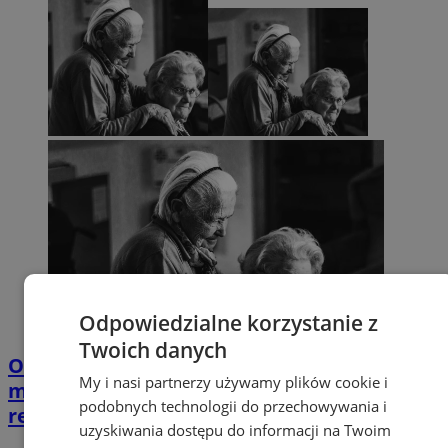
Odpowiedzialne korzystanie z
Twoich danych
Opiekujesz się bliską osobą? Ta ankieta
My i nasi partnerzy używamy plików cookie i
może wpłynąć na przyszłe wsparcie w
podobnych technologii do przechowywania i
regionie
uzyskiwania dostępu do informacji na Twoim