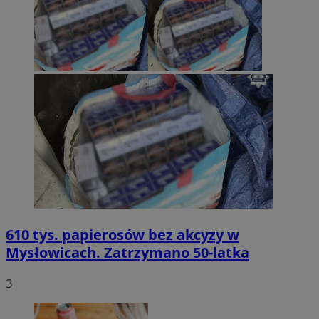
610 tys. papierosów bez akcyzy w
Mysłowicach. Zatrzymano 50-latka
3