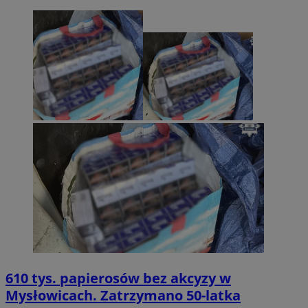
610 tys. papierosów bez akcyzy w
Mysłowicach. Zatrzymano 50-latka