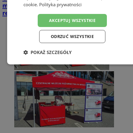
może wpłynąć na przyszłe wsparcie w
cookie
.
Polityka prywatności
regionie
AKCEPTUJ WSZYSTKIE
ODRZUĆ WSZYSTKIE
POKAŻ SZCZEGÓŁY
Niezbędne
Wydajność
Targetowanie
Funkcjonalność
Niesklasyfikowane
Niezbędne
Wydajność
Targetowanie