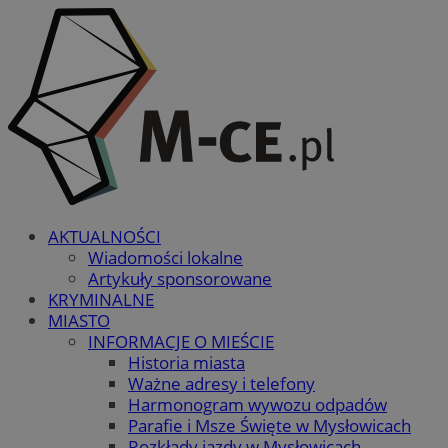
AKTUALNOŚCI
Wiadomości lokalne
Artykuły sponsorowane
KRYMINALNE
MIASTO
INFORMACJE O MIEŚCIE
Historia miasta
Ważne adresy i telefony
Harmonogram wywozu odpadów
Parafie i Msze Święte w Mysłowicach
Rozkłady jazdy w Mysłowicach