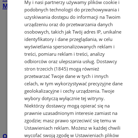
My i nasi partnerzy używamy plików cookie i
Mysłowicach. PUP rusza z naborem
podobnych technologii do przechowywania i
uzyskiwania dostępu do informacji na Twoim
urządzeniu oraz do przetwarzania danych
osobowych, takich jak Twój adres IP, unikalne
identyfikatory i dane przeglądania, w celu
wyświetlania spersonalizowanych reklam i
treści, pomiaru reklam i treści, analizy
odbiorców oraz ulepszania usług.
Dostawcy
stron trzecich (1845)
mogą również
przetwarzać Twoje dane w tych i innych
celach, w tym wykorzystywać precyzyjne dane
geolokalizacyjne i cechy urządzenia. Twoje
wybory dotyczą wyłącznie tej witryny.
Niektórzy dostawcy mogą opierać się na
prawnie uzasadnionym interesie zamiast na
zgodzie; masz prawo sprzeciwić się temu w
Ustawieniach reklam
. Możesz w każdej chwili
Opiekujesz się bliską osobą? Ta ankieta
wycofać swoją zgodę w
Ustawieniach plików