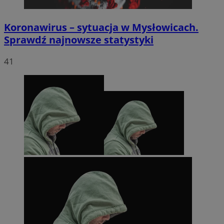
Koronawirus – sytuacja w Mysłowicach.
Sprawdź najnowsze statystyki
41
li_gc
5 miesięc
LinkedIn
tygodni
Corporation
.linkedin.com
Google Privacy
Policy
suid
1 rok
Simplifi Holdings
Inc.
.simpli.fi
INGRESSCOOKIE
Sesja
NGINX Inc.
bh.contextweb.com