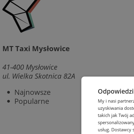
MT Taxi Mysłowice
41-400
Mysłowice
ul. Wielka Skotnica 82A
Najnowsze
Odpowiedzia
Popularne
My i nasi partne
uzyskiwania dost
takich jak Twój a
spersonalizowanyc
usług.
Dostawcy s