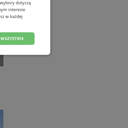
 wybory dotyczą
nym interesie
sz w każdej
 WSZYSTKIE
esklasyfikowane
ane
owanie użytkownika i
j.