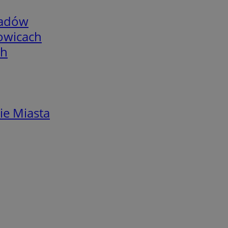
adów
łowicach
ch
ie Miasta