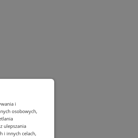
ywania i
danych osobowych,
etlania
az ulepszania
 i innych celach,