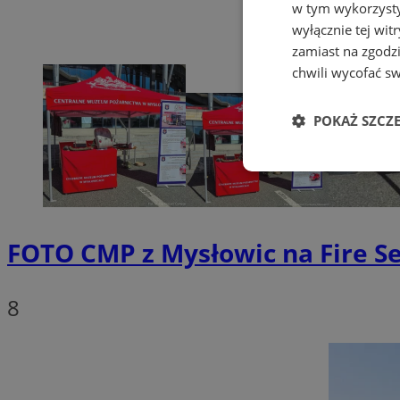
w tym wykorzysty
wyłącznie tej wi
zamiast na zgodz
chwili wycofać s
POKAŻ SZCZ
Niezbędne
FOTO
CMP z Mysłowic na Fire S
8
Ni
Niezbędne pliki cook
zarządzanie kontem. 
Nazwa