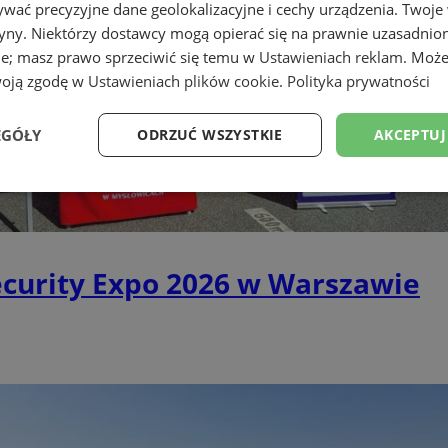
wać precyzyjne dane geolokalizacyjne i cechy urządzenia. Twoje
tryny. Niektórzy dostawcy mogą opierać się na prawnie uzasadnio
ie; masz prawo sprzeciwić się temu w
Ustawieniach reklam
. Może
woją zgodę w
Ustawieniach plików cookie
.
Polityka prywatności
EGÓŁY
ODRZUĆ WSZYSTKIE
AKCEPTUJ
Wydajność
Targetowanie
Funkcjonalność
Ni
ecurity Expo 2026 w Warszawie
ezbędne
Wydajność
Targetowanie
Funkcjonalność
Niesklasyfikow
ie umożliwiają korzystanie z podstawowych funkcji strony internetowej, takich jak log
Bez niezbędnych plików cookie nie można prawidłowo korzystać ze strony internetowe
Okres
Provider
/
Domena
Opis
przechowywania