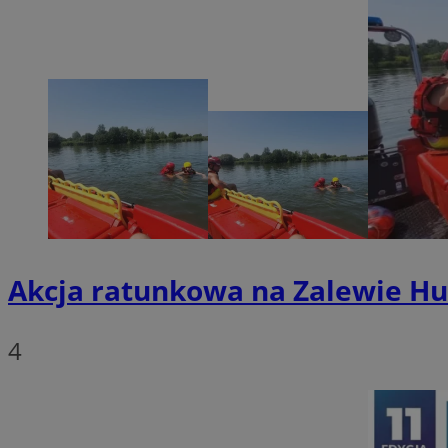
SessID
QeSessID
MvSessID
euds
li_gc
suid
Akcja ratunkowa na Zalewie Hu
INGRESSCOOKIE
4
CookieScriptConse