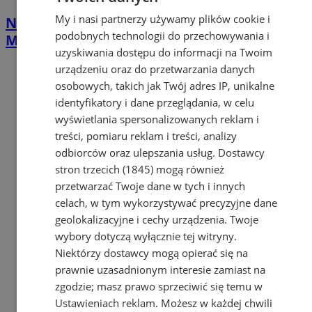
My i nasi partnerzy używamy plików cookie i
Nawet 42 tys. zł na własną firmę w
podobnych technologii do przechowywania i
Mysłowicach. PUP rusza z naborem
uzyskiwania dostępu do informacji na Twoim
urządzeniu oraz do przetwarzania danych
osobowych, takich jak Twój adres IP, unikalne
identyfikatory i dane przeglądania, w celu
wyświetlania spersonalizowanych reklam i
treści, pomiaru reklam i treści, analizy
odbiorców oraz ulepszania usług.
Dostawcy
stron trzecich (1845)
mogą również
przetwarzać Twoje dane w tych i innych
celach, w tym wykorzystywać precyzyjne dane
geolokalizacyjne i cechy urządzenia. Twoje
wybory dotyczą wyłącznie tej witryny.
Niektórzy dostawcy mogą opierać się na
prawnie uzasadnionym interesie zamiast na
zgodzie; masz prawo sprzeciwić się temu w
Ustawieniach reklam
. Możesz w każdej chwili