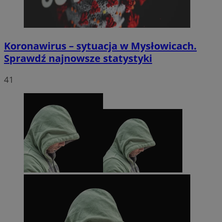
Koronawirus – sytuacja w Mysłowicach.
Sprawdź najnowsze statystyki
41
li_gc
5 miesięc
LinkedIn
tygodni
Corporation
.linkedin.com
Google Privacy
Policy
suid
1 rok
Simplifi Holdings
Inc.
.simpli.fi
INGRESSCOOKIE
Sesja
NGINX Inc.
bh.contextweb.com