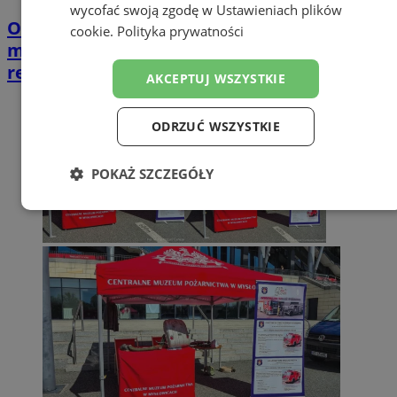
wycofać swoją zgodę w
Ustawieniach plików
Opiekujesz się bliską osobą? Ta ankieta
cookie
.
Polityka prywatności
może wpłynąć na przyszłe wsparcie w
regionie
AKCEPTUJ WSZYSTKIE
ODRZUĆ WSZYSTKIE
POKAŻ SZCZEGÓŁY
Niezbędne
Wydajność
Targetowanie
Funkcjonalność
Niesklasyfikowane