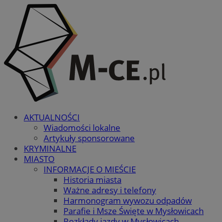
AKTUALNOŚCI
Wiadomości lokalne
Artykuły sponsorowane
KRYMINALNE
MIASTO
INFORMACJE O MIEŚCIE
Historia miasta
Ważne adresy i telefony
Harmonogram wywozu odpadów
Parafie i Msze Święte w Mysłowicach
Rozkłady jazdy w Mysłowicach