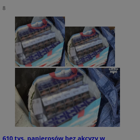
8
610 tys. papierosów bez akcyzy w