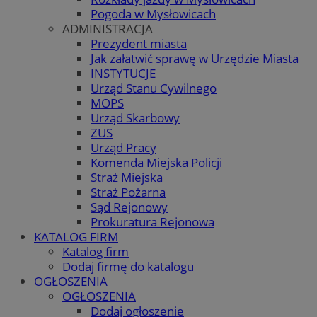
Pogoda w Mysłowicach
ADMINISTRACJA
Prezydent miasta
Jak załatwić sprawę w Urzędzie Miasta
INSTYTUCJE
Urząd Stanu Cywilnego
MOPS
Urząd Skarbowy
ZUS
Urząd Pracy
Komenda Miejska Policji
Straż Miejska
Straż Pożarna
Sąd Rejonowy
Prokuratura Rejonowa
KATALOG FIRM
Katalog firm
Dodaj firmę do katalogu
OGŁOSZENIA
OGŁOSZENIA
Dodaj ogłoszenie