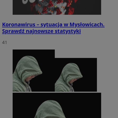
Koronawirus – sytuacja w Mysłowicach.
Sprawdź najnowsze statystyki
41
li_gc
5 miesięc
LinkedIn
tygodni
Corporation
.linkedin.com
Google Privacy
Policy
suid
1 rok
Simplifi Holdings
Inc.
.simpli.fi
INGRESSCOOKIE
Sesja
NGINX Inc.
bh.contextweb.com