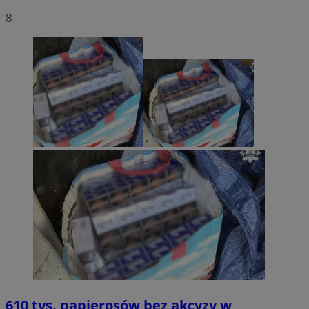
8
610 tys. papierosów bez akcyzy w