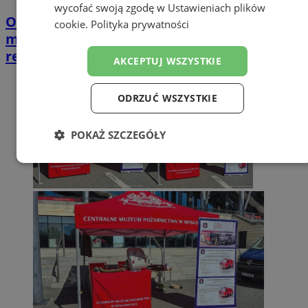
wycofać swoją zgodę w
Ustawieniach plików
Opiekujesz się bliską osobą? Ta ankieta
cookie
.
Polityka prywatności
może wpłynąć na przyszłe wsparcie w
regionie
AKCEPTUJ WSZYSTKIE
ODRZUĆ WSZYSTKIE
POKAŻ SZCZEGÓŁY
Niezbędne
Wydajność
Targetowanie
Funkcjonalność
Niesklasyfikowane