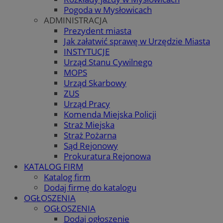
Pogoda w Mysłowicach
ADMINISTRACJA
Prezydent miasta
Jak załatwić sprawę w Urzędzie Miasta
INSTYTUCJE
Urząd Stanu Cywilnego
MOPS
Urząd Skarbowy
ZUS
Urząd Pracy
Komenda Miejska Policji
Straż Miejska
Straż Pożarna
Sąd Rejonowy
Prokuratura Rejonowa
KATALOG FIRM
Katalog firm
Dodaj firmę do katalogu
OGŁOSZENIA
OGŁOSZENIA
Dodaj ogłoszenie