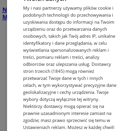
My i nasi partnerzy używamy plików cookie i
Nawet 42 tys. zł na własną firmę w
podobnych technologii do przechowywania i
Mysłowicach. PUP rusza z naborem
uzyskiwania dostępu do informacji na Twoim
urządzeniu oraz do przetwarzania danych
osobowych, takich jak Twój adres IP, unikalne
identyfikatory i dane przeglądania, w celu
wyświetlania spersonalizowanych reklam i
treści, pomiaru reklam i treści, analizy
odbiorców oraz ulepszania usług.
Dostawcy
stron trzecich (1845)
mogą również
przetwarzać Twoje dane w tych i innych
celach, w tym wykorzystywać precyzyjne dane
geolokalizacyjne i cechy urządzenia. Twoje
wybory dotyczą wyłącznie tej witryny.
Niektórzy dostawcy mogą opierać się na
prawnie uzasadnionym interesie zamiast na
zgodzie; masz prawo sprzeciwić się temu w
Ustawieniach reklam
. Możesz w każdej chwili