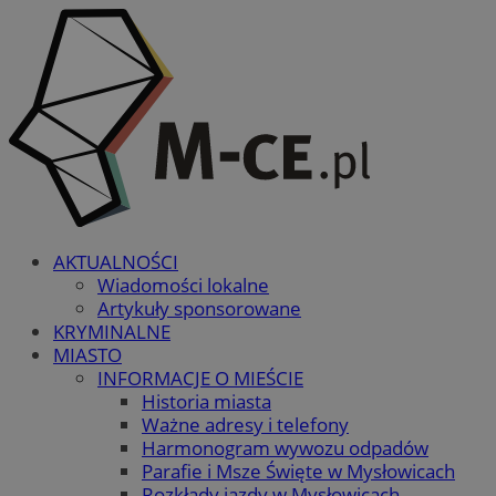
AKTUALNOŚCI
Wiadomości lokalne
Artykuły sponsorowane
KRYMINALNE
MIASTO
INFORMACJE O MIEŚCIE
Historia miasta
Ważne adresy i telefony
Harmonogram wywozu odpadów
Parafie i Msze Święte w Mysłowicach
Rozkłady jazdy w Mysłowicach