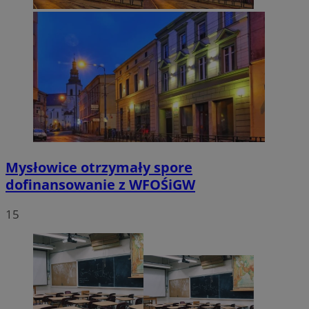
VISITOR_PRIVACY_METADATA
5 miesięc
YouTube
tygodni
.youtube.com
Mysłowice otrzymały spore
dofinansowanie z WFOŚiGW
15