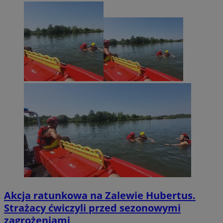
Akcja ratunkowa na Zalewie Hubertus.
Strażacy ćwiczyli przed sezonowymi
zagrożeniami