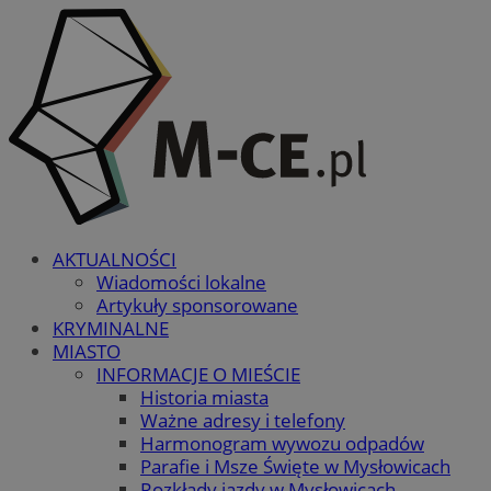
AKTUALNOŚCI
Wiadomości lokalne
Artykuły sponsorowane
KRYMINALNE
MIASTO
INFORMACJE O MIEŚCIE
Historia miasta
Ważne adresy i telefony
Harmonogram wywozu odpadów
Parafie i Msze Święte w Mysłowicach
Rozkłady jazdy w Mysłowicach