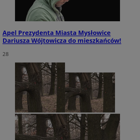
Apel Prezydenta Miasta Mysłowice
Dariusza Wójtowicza do mieszkańców!
li_gc
5 miesięc
LinkedIn
tygodni
Corporation
28
.linkedin.com
Google Privacy
Policy
suid
1 rok
Simplifi Holdings
Inc.
.simpli.fi
INGRESSCOOKIE
Sesja
NGINX Inc.
bh.contextweb.com