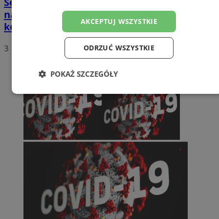
Sezon motocyklowy w pełni. Te liczby dają
nadzieję, ale ostrożność wciąż jest
AKCEPTUJ WSZYSTKIE
konieczna
3
ODRZUĆ WSZYSTKIE
POKAŻ SZCZEGÓŁY
Niezbędne
Wydajność
Targetowanie
Funkcjonalność
Niesklasyfikowane
Niezbędne
Wydajność
Targetowanie
Funkcjonalność
Niesklasyfikowane