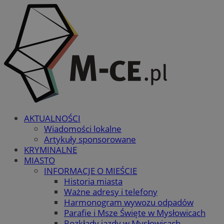
AKTUALNOŚCI
Wiadomości lokalne
Artykuły sponsorowane
KRYMINALNE
MIASTO
INFORMACJE O MIEŚCIE
Historia miasta
Ważne adresy i telefony
Harmonogram wywozu odpadów
Parafie i Msze Święte w Mysłowicach
Rozkłady jazdy w Mysłowicach