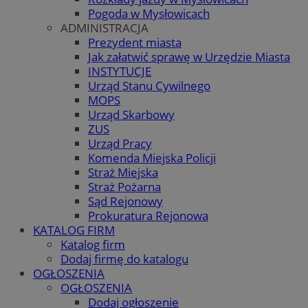
Pogoda w Mysłowicach
ADMINISTRACJA
Prezydent miasta
Jak załatwić sprawę w Urzędzie Miasta
INSTYTUCJE
Urząd Stanu Cywilnego
MOPS
Urząd Skarbowy
ZUS
Urząd Pracy
Komenda Miejska Policji
Straż Miejska
Straż Pożarna
Sąd Rejonowy
Prokuratura Rejonowa
KATALOG FIRM
Katalog firm
Dodaj firmę do katalogu
OGŁOSZENIA
OGŁOSZENIA
Dodaj ogłoszenie