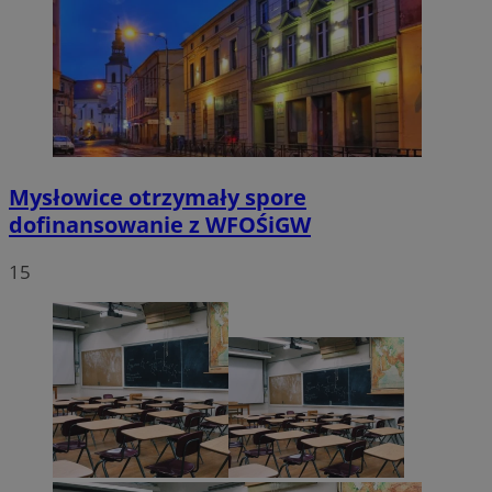
VISITOR_PRIVACY_METADATA
5 miesięc
YouTube
tygodni
.youtube.com
Mysłowice otrzymały spore
dofinansowanie z WFOŚiGW
15