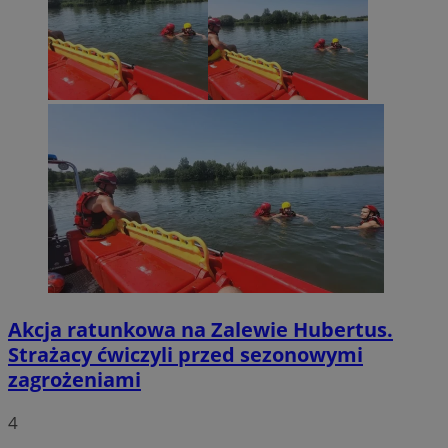
Akcja ratunkowa na Zalewie Hubertus.
Strażacy ćwiczyli przed sezonowymi
zagrożeniami
4