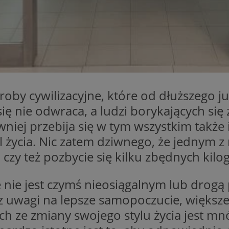
m-ce.pl
1 rok
Ten plik cookie przechowuje id
m-ce.pl
1 rok
Ten plik cookie przechowuje id
m-ce.pl
1 rok
Ten plik cookie przechowuje id
.rfihub.com
Sesja
Ten plik cookie jest używany
zgody użytkownika w odniesie
śledzenia. Zazwyczaj rejestruj
zdecydował się na usługi śledz
5 miesięcy 4
Służy do przechowywania zgod
LinkedIn
by cywilizacyjne, które od dłuższego już
tygodnie
używanie plików cookie do in
Corporation
.linkedin.com
ę nie odwraca, a ludzi borykających się 
1 rok
Do przechowywania unikalnego
Simplifi Holdings
wniej przebija się w tym wszystkim także 
sesji.
Inc.
.simpli.fi
 życia. Nic zatem dziwnego, że jednym z 
Sesja
Rejestruje, który klaster serw
NGINX Inc.
 czy też pozbycie się kilku zbędnych kil
gościa. Jest to używane w kont
Google Privacy Policy
bh.contextweb.com
równoważenia obciążenia w ce
doświadczenia użytkownika.
nie jest czymś nieosiągalnym lub drogą 
nt
1 rok
Ten plik cookie jest używany p
CookieScript
Script.com do zapamiętywania 
m-ce.pl
 uwagi na lepsze samopoczucie, większe i
dotyczących zgody użytkownika
Jest to konieczne, aby baner c
ch ze zmiany swojego stylu życia jest m
Script.com działał poprawnie.