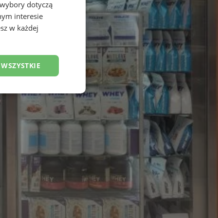
 wybory dotyczą
nym interesie
sz w każdej
 WSZYSTKIE
esklasyfikowane
ane
owanie użytkownika i
j.