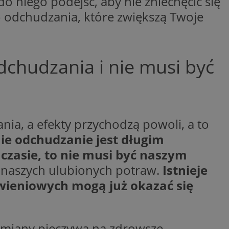
o niego podejść, aby nie zniechęcić się
niania ludzi i
trony internetowej,
o odchudzania, które zwiększą Twoje
e ważnych raportów
ryny internetowej.
nformacje o zgodzie
ncjach dotyczących
ia z witryny.
dchudzania i nie musi być
olityki prywatności
ich przestrzeganie
temu użytkownik nie
woich preferencji,
 z regulacjami
nia, a efekty przychodzą powoli, a to
ie odchudzanie jest długim
 czasie, to nie musi być naszym
 i przechowywania
 służy do
iadomień push do
formacji na temat
o tym, w jaki
a naszych ulubionych potraw.
Istnieje
edzających ze stroną
ta ze strony
st on zazwyczaj
y, które użytkownik
ieniowych mogą już okazać się
elów śledzenia i
iedzeniem tej
 poprawy
użytkownika i
ryny.
_viewer”, aby pomóc
óre widzisz w
 służy do
kie jest używany do
zmiany pieczywa na zdrowsze,
ęstotliwości
 identyfikacji