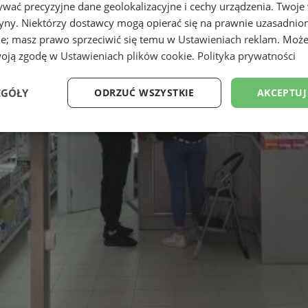
wać precyzyjne dane geolokalizacyjne i cechy urządzenia. Twoje
tryny. Niektórzy dostawcy mogą opierać się na prawnie uzasadnio
ie; masz prawo sprzeciwić się temu w
Ustawieniach reklam
. Może
woją zgodę w
Ustawieniach plików cookie
.
Polityka prywatności
EGÓŁY
ODRZUĆ WSZYSTKIE
AKCEPTUJ
Wydajność
Targetowanie
Funkcjonalność
Ni
ezbędne
Wydajność
Targetowanie
Funkcjonalność
Niesklasyfikow
ie umożliwiają korzystanie z podstawowych funkcji strony internetowej, takich jak log
Bez niezbędnych plików cookie nie można prawidłowo korzystać ze strony internetowe
Okres
Provider
/
Domena
Opis
przechowywania