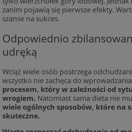
tylko wierzchołek góry lodowej. Jednak 
__cf_bm
zanim pojawią się pierwsze efekty. Wa
szanse na sukces.
VISITOR_PRIVACY_
Odpowiednio zbilansowana 
udręką
Wciąż wiele osób postrzega odchudzanie 
Nazwa
Pro
wszystko nie zachęca do wprowadzania
Nazwa
Nazwa
Do
Nazwa
openstat_gid
procesem, który w zależności od sytu
sa-user-id-v3
google_push
.bi
WMF-Uniq
TDID
wrogiem.
Natomiast sama dieta nie mu
ustat_Xer121962iw
wiele ogólnych sposobów, które na
openstat_cwX7xx1t
skuteczne.
ADK_EX_11
tt_viewer
c
__mguid_
Warto rozpocząć odchudzanie od ma