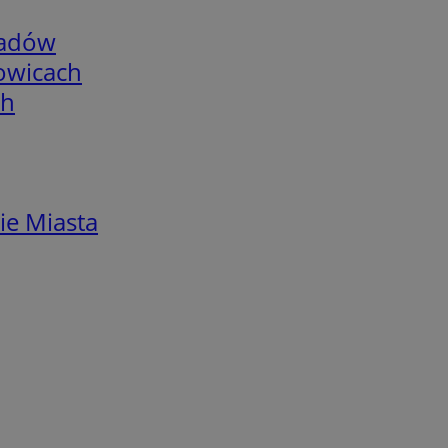
adów
łowicach
ch
ie Miasta