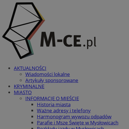
AKTUALNOŚCI
Wiadomości lokalne
Artykuły sponsorowane
KRYMINALNE
MIASTO
INFORMACJE O MIEŚCIE
Historia miasta
Ważne adresy i telefony
Harmonogram wywozu odpadów
Parafie i Msze Święte w Mysłowicach
Rozkłady jazdy w Mysłowicach