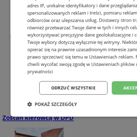
adres IP, unikalne identyfikatory i dane przeglądani
spersonalizowanych reklam i treści, pomiaru reklam i
odbiorców oraz ulepszania usług.
Dostawcy stron tr
również przetwarzać Twoje dane w tych i innych cel
wykorzystywać precyzyjne dane geolokalizacyjne i c
Twoje wybory dotyczą wyłącznie tej witryny. Niekt
opierać się na prawnie uzasadnionym interesie zami
prawo sprzeciwić się temu w
Ustawieniach reklam
.
chwili wycofać swoją zgodę w
Ustawieniach plików 
prywatności
ODRZUĆ WSZYSTKIE
AKCEP
POKAŻ SZCZEGÓŁY
Zostań kierowcą w DPD
Niezbędne
Wydajność
Targetowani