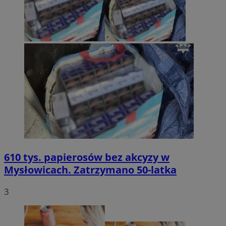
610 tys. papierosów bez akcyzy w
Mysłowicach. Zatrzymano 50-latka
3