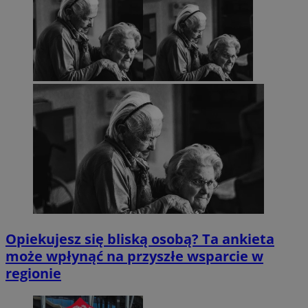
Opiekujesz się bliską osobą? Ta ankieta
może wpłynąć na przyszłe wsparcie w
regionie