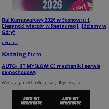
seku
.temu.com
Bal Karnawałowy 2026 w Sosnowcu |
Elegancki wieczór w Restauracji „Idziemy w
Góry”
reklama
Katalog firm
VISITOR_PRIVACY_METADATA
5 miesi
YouTube
tygod
.youtube.com
AUTO-HIT MYSŁOWICE mechanik i serwis
samochodowy
Warsztaty, mechanik, serwis, diagnostyka