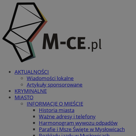
AKTUALNOŚCI
Wiadomości lokalne
Artykuły sponsorowane
KRYMINALNE
MIASTO
INFORMACJE O MIEŚCIE
Historia miasta
Ważne adresy i telefony
Harmonogram wywozu odpadów
Parafie i Msze Święte w Mysłowicach
Rozkłady jazdy w Mysłowicach