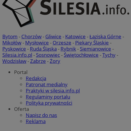
Bytom
-
Chorzów
-
Gliwice
-
Katowice
-
Łaziska Górne
-
Mikołów
-
Mysłowice
-
Orzesze
-
Piekary Śląskie
-
Pyskowice
-
Ruda Śląska
-
Rybnik
-
Siemianowice
-
Silesia.info.pl
-
Sosnowiec
-
Świętochłowice
-
Tychy
-
Wodzisław
-
Zabrze
-
Żory
Portal
Redakcja
Patronat medialny
Praktyki w silesia.info.pl
Regulaminy portalu
Polityka prywatności
Oferta
Napisz do nas
Reklama