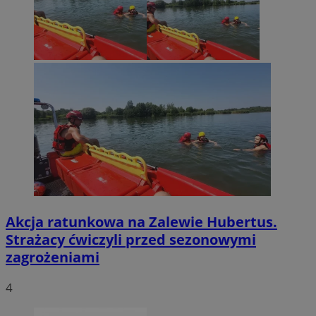
Akcja ratunkowa na Zalewie Hubertus.
Strażacy ćwiczyli przed sezonowymi
zagrożeniami
4