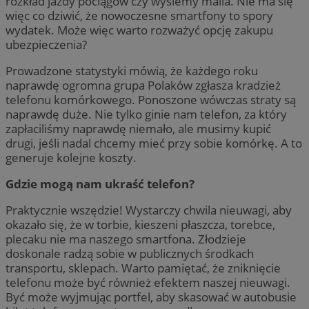
rozkład jazdy pociągów czy wyślemy maila. Nie ma się
więc co dziwić, że nowoczesne smartfony to spory
wydatek. Może więc warto rozważyć opcję zakupu
ubezpieczenia?
Prowadzone statystyki mówią, że każdego roku
naprawdę ogromna grupa Polaków zgłasza kradzież
telefonu komórkowego. Ponoszone wówczas straty są
naprawdę duże. Nie tylko ginie nam telefon, za który
zapłaciliśmy naprawdę niemało, ale musimy kupić
drugi, jeśli nadal chcemy mieć przy sobie komórkę. A to
generuje kolejne koszty.
Gdzie mogą nam ukraść telefon?
Praktycznie wszędzie! Wystarczy chwila nieuwagi, aby
okazało się, że w torbie, kieszeni płaszcza, torebce,
plecaku nie ma naszego smartfona. Złodzieje
doskonale radzą sobie w publicznych środkach
transportu, sklepach. Warto pamiętać, że zniknięcie
telefonu może być również efektem naszej nieuwagi.
Być może wyjmując portfel, aby skasować w autobusie