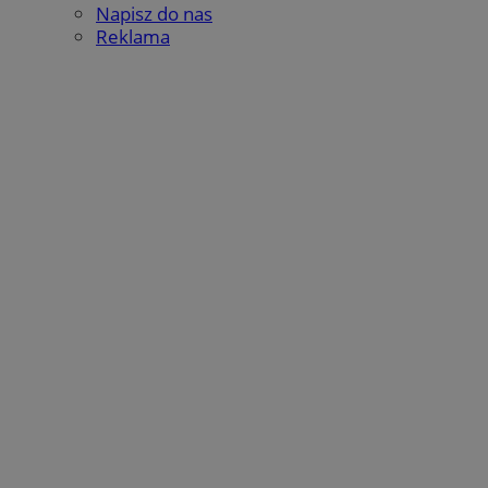
Napisz do nas
Reklama
__eoi
.m-ce.pl
mc
1 rok 1 miesi
Quality Unit LLC
openstat_rwj63gnvkvuh0j6uty938hedXs0jcf
.openstat.eu
.quantserve.com
x
.advolve.io
sa-user-id-v2
1 rok
StackAdapt
.srv.stackadapt.com
OAID
OpenX Technologies
Inc.
reklama.silnet.pl