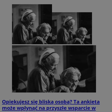
Opiekujesz się bliską osobą? Ta ankieta
może wpłynąć na przyszłe wsparcie w