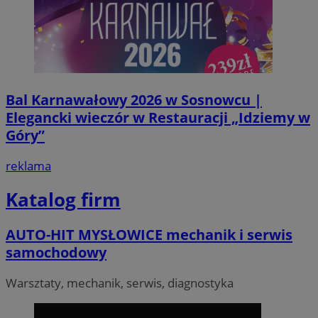
VISITOR_PRIVACY_METADATA
5 miesi
YouTube
Bal Karnawałowy 2026 w Sosnowcu |
tygod
.youtube.com
Elegancki wieczór w Restauracji „Idziemy w
Góry”
reklama
Katalog firm
AUTO-HIT MYSŁOWICE mechanik i serwis
samochodowy
Warsztaty, mechanik, serwis, diagnostyka