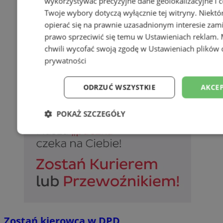
wykorzystywać precyzyjne dane geolokalizacyjne i c
Twoje wybory dotyczą wyłącznie tej witryny. Niekt
opierać się na prawnie uzasadnionym interesie zami
prawo sprzeciwić się temu w
Ustawieniach reklam
.
chwili wycofać swoją zgodę w
Ustawieniach plików 
prywatności
ODRZUĆ WSZYSTKIE
AKCEP
POKAŻ SZCZEGÓŁY
Niezbędne
Wydajność
Targetowani
Niesklasyfikowane
Zostań kierowcą w DPD