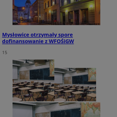
Mysłowice otrzymały spore
dofinansowanie z WFOŚiGW
15