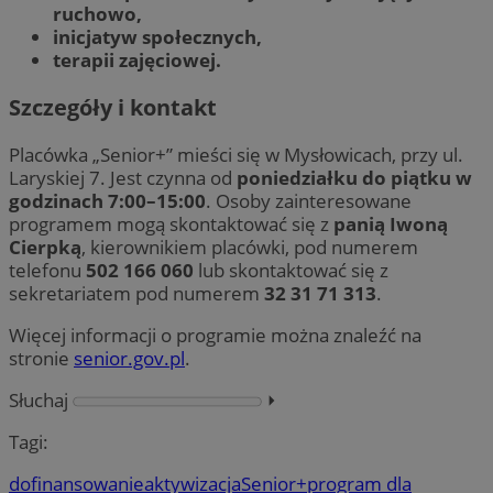
ruchowo,
inicjatyw społecznych,
terapii zajęciowej.
Szczegóły i kontakt
Placówka „Senior+” mieści się w Mysłowicach, przy ul.
Laryskiej 7. Jest czynna od
poniedziałku do piątku w
godzinach 7:00–15:00
. Osoby zainteresowane
programem mogą skontaktować się z
panią Iwoną
Cierpką
, kierownikiem placówki, pod numerem
telefonu
502 166 060
lub skontaktować się z
sekretariatem pod numerem
32 31 71 313
.
Więcej informacji o programie można znaleźć na
stronie
senior.gov.pl
.
Słuchaj
⏵︎
Tagi:
dofinansowanie
aktywizacja
Senior+
program dla