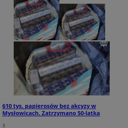
610 tys. papierosów bez akcyzy w
Mysłowicach. Zatrzymano 50-latka
3