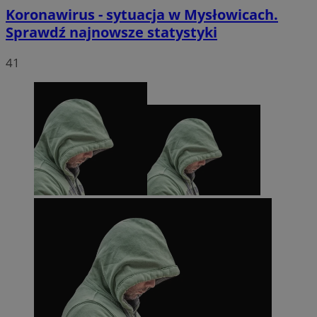
Koronawirus - sytuacja w Mysłowicach.
Sprawdź najnowsze statystyki
41