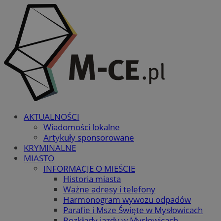
AKTUALNOŚCI
Wiadomości lokalne
Artykuły sponsorowane
KRYMINALNE
MIASTO
INFORMACJE O MIEŚCIE
Historia miasta
Ważne adresy i telefony
Harmonogram wywozu odpadów
Parafie i Msze Święte w Mysłowicach
Rozkłady jazdy w Mysłowicach