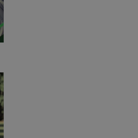
entyfikator sesji.
entyfikator sesji.
entyfikator sesji.
 do przechowywania
niu do usług
e, czy użytkownik
enia lub reklamy.
y gościa na
nych celów
 identyfikatora
erów obsługuje
ekście
lu optymalizacji
rzez usługę Cookie-
preferencji
 na pliki cookie.
ookie Cookie-