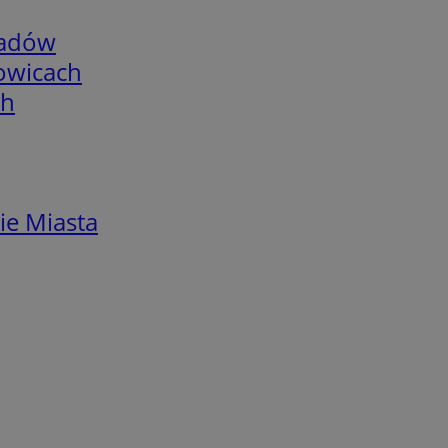
adów
łowicach
ch
ie Miasta