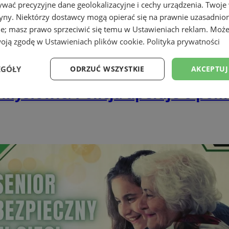
wać precyzyjne dane geolokalizacyjne i cechy urządzenia. Twoje
tryny. Niektórzy dostawcy mogą opierać się na prawnie uzasadnio
ie; masz prawo sprzeciwić się temu w
Ustawieniach reklam
. Może
woją zgodę w
Ustawieniach plików cookie
.
Polityka prywatności
EGÓŁY
ODRZUĆ WSZYSTKIE
AKCEPTUJ
 Mysłowic. Policja apeluje o po
Wydajność
Targetowanie
Funkcjonalność
Ni
ezbędne
Wydajność
Targetowanie
Funkcjonalność
Niesklasyfikow
ie umożliwiają korzystanie z podstawowych funkcji strony internetowej, takich jak log
Bez niezbędnych plików cookie nie można prawidłowo korzystać ze strony internetowe
Okres
Provider
/
Domena
Opis
przechowywania