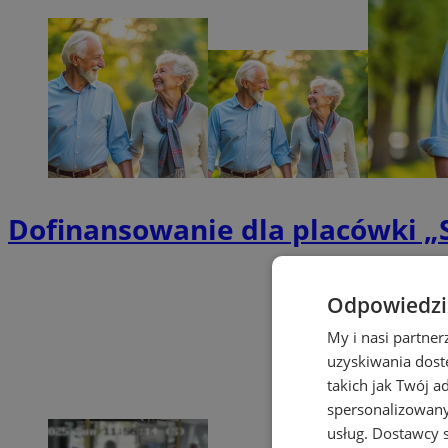
Dofinansowanie dla placówki „
Odpowiedzia
My i nasi partne
uzyskiwania dost
takich jak Twój a
spersonalizowanyc
usług.
Dostawcy s