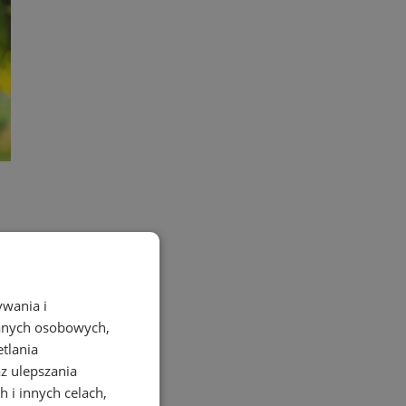
ywania i
danych osobowych,
etlania
az ulepszania
 i innych celach,