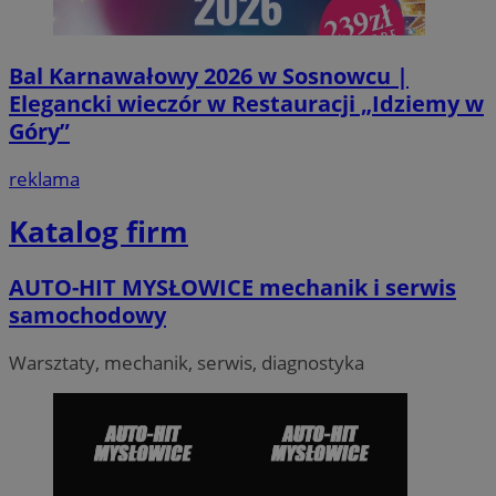
Bal Karnawałowy 2026 w Sosnowcu |
Elegancki wieczór w Restauracji „Idziemy w
Góry”
VISITOR_PRIVACY_METADATA
5 miesi
YouTube
tygod
.youtube.com
reklama
Katalog firm
AUTO-HIT MYSŁOWICE mechanik i serwis
samochodowy
Warsztaty, mechanik, serwis, diagnostyka