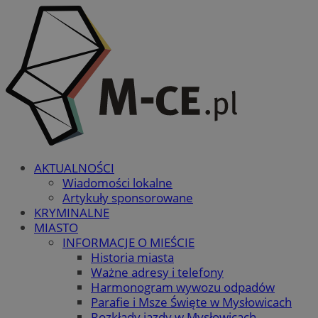
AKTUALNOŚCI
Wiadomości lokalne
Artykuły sponsorowane
KRYMINALNE
MIASTO
INFORMACJE O MIEŚCIE
Historia miasta
Ważne adresy i telefony
Harmonogram wywozu odpadów
Parafie i Msze Święte w Mysłowicach
Rozkłady jazdy w Mysłowicach