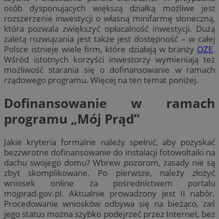
osób dysponujących większą działką możliwe jest
rozszerzenie inwestycji o własną minifarmę słoneczną,
która pozwala zwiększyć opłacalność inwestycji. Dużą
zaletą rozwiązania jest także jest dostępność – w całej
Polsce istnieje wiele firm, które działają w branży
OZE
.
Wśród istotnych korzyści inwestorzy wymieniają też
możliwość starania się o dofinansowanie w ramach
rządowego programu. Więcej na ten temat poniżej.
Dofinansowanie w ramach
programu „Mój Prąd”
Jakie kryteria formalne należy spełnić, aby pozyskać
bezzwrotne dofinansowanie do instalacji fotowoltaiki na
dachu swojego domu? Wbrew pozorom, zasady nie są
zbyt skomplikowane. Po pierwsze, należy złożyć
wniosek online za pośrednictwem portalu
mojprad.gov.pl. Aktualnie prowadzony jest II nabór.
Procedowanie wniosków odbywa się na bieżąco, zaś
jego status można szybko podejrzeć przez Internet, bez