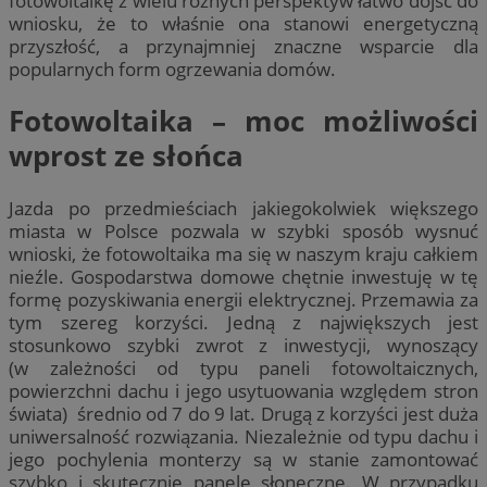
fotowoltaikę z wielu różnych perspektyw łatwo dojść do
wniosku, że to właśnie ona stanowi energetyczną
przyszłość, a przynajmniej znaczne wsparcie dla
popularnych form ogrzewania domów.
Fotowoltaika – moc możliwości
wprost ze słońca
Jazda po przedmieściach jakiegokolwiek większego
miasta w Polsce pozwala w szybki sposób wysnuć
wnioski, że fotowoltaika ma się w naszym kraju całkiem
nieźle. Gospodarstwa domowe chętnie inwestuję w tę
formę pozyskiwania energii elektrycznej. Przemawia za
tym szereg korzyści. Jedną z największych jest
stosunkowo szybki zwrot z inwestycji, wynoszący
(w zależności od typu paneli fotowoltaicznych,
powierzchni dachu i jego usytuowania względem stron
świata) średnio od 7 do 9 lat. Drugą z korzyści jest duża
uniwersalność rozwiązania. Niezależnie od typu dachu i
jego pochylenia monterzy są w stanie zamontować
szybko i skutecznie panele słoneczne. W przypadku