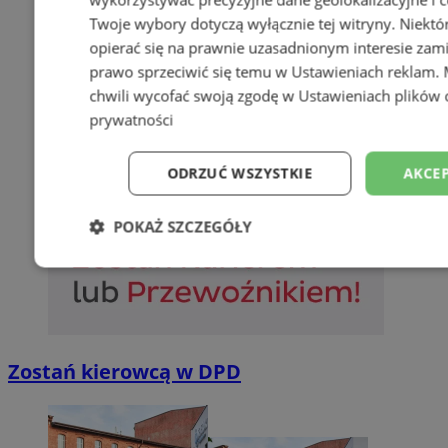
Twoje wybory dotyczą wyłącznie tej witryny. Niekt
opierać się na prawnie uzasadnionym interesie zami
prawo sprzeciwić się temu w
Ustawieniach reklam
.
chwili wycofać swoją zgodę w
Ustawieniach plików 
prywatności
ODRZUĆ WSZYSTKIE
AKCEP
POKAŻ SZCZEGÓŁY
Niezbędne
Wydajność
Targetowani
Niesklasyfikowane
Zostań kierowcą w DPD