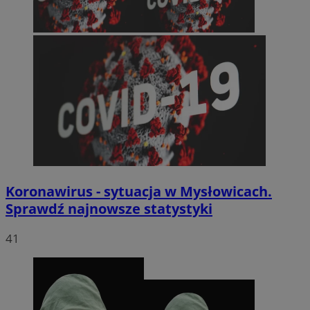
Koronawirus - sytuacja w Mysłowicach.
Sprawdź najnowsze statystyki
41