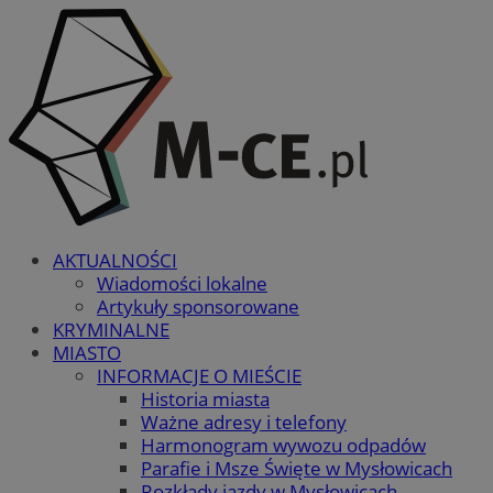
AKTUALNOŚCI
Wiadomości lokalne
Artykuły sponsorowane
KRYMINALNE
MIASTO
INFORMACJE O MIEŚCIE
Historia miasta
Ważne adresy i telefony
Harmonogram wywozu odpadów
Parafie i Msze Święte w Mysłowicach
Rozkłady jazdy w Mysłowicach