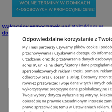
Wakacyjny wypoczynek nad Bałtykiem w
domkach Szmaragdowe Morze
Odpowiedzialne korzystanie z Twoi
My i nasi partnerzy używamy plików cookie i podob
przechowywania i uzyskiwania dostępu do informac
urządzeniu oraz do przetwarzania danych osobowych
adres IP, unikalne identyfikatory i dane przeglądani
spersonalizowanych reklam i treści, pomiaru reklam i
odbiorców oraz ulepszania usług.
Dostawcy stron tr
również przetwarzać Twoje dane w tych i innych cel
wykorzystywać precyzyjne dane geolokalizacyjne i c
Twoje wybory dotyczą wyłącznie tej witryny. Niekt
opierać się na prawnie uzasadnionym interesie zami
prawo sprzeciwić się temu w
Ustawieniach reklam
.