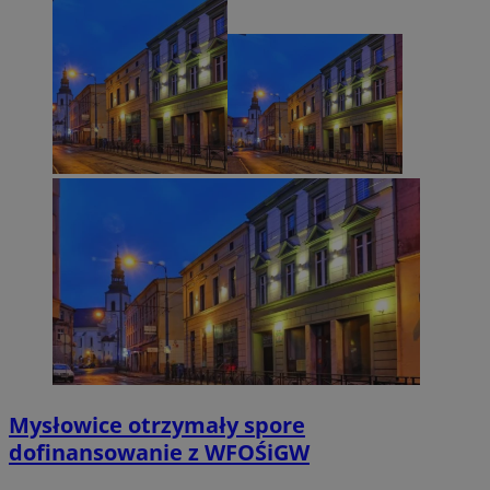
Mysłowice otrzymały spore
dofinansowanie z WFOŚiGW