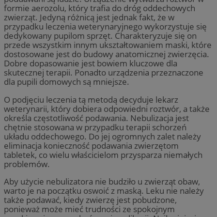
formie aerozolu, który trafia do dróg oddechowych
zwierząt. Jedyną różnicą jest jednak fakt, że w
przypadku leczenia weterynaryjnego wykorzystuje się
dedykowany pupilom sprzęt. Charakteryzuje się on
przede wszystkim innym ukształtowaniem maski, które
dostosowane jest do budowy anatomicznej zwierzęcia.
Dobre dopasowanie jest bowiem kluczowe dla
skutecznej terapii. Ponadto urządzenia przeznaczone
dla pupili domowych są mniejsze.
O podjęciu leczenia tą metodą decyduje lekarz
weterynarii, który dobiera odpowiedni roztwór, a także
określa częstotliwość podawania. Nebulizacja jest
chętnie stosowana w przypadku terapii schorzeń
układu oddechowego. Do jej ogromnych zalet należy
eliminacja konieczność podawania zwierzętom
tabletek, co wielu właścicielom przysparza niemałych
problemów.
Aby użycie nebulizatora nie budziło u zwierząt obaw,
warto je na początku oswoić z maską. Leku nie należy
także podawać, kiedy zwierzę jest pobudzone,
ponieważ może mieć trudności ze spokojnym