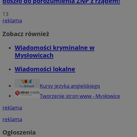
doszło do porozumienia ZNP z rządem!
13
reklama
Zobacz również
Wiadomości kryminalne w
Mysłowicach
Wiadomości lokalne
Kursy języka angielskiego
Tworzenie stron www - Mysłowice
reklama
reklama
Ogłoszenia