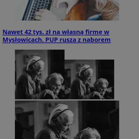
Nawet 42 tys. zł na własną firmę w
Mysłowicach. PUP rusza z naborem