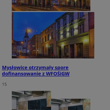
Mysłowice otrzymały spore
dofinansowanie z WFOŚiGW
15