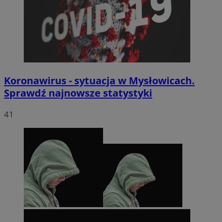
Koronawirus - sytuacja w Mysłowicach.
Sprawdź najnowsze statystyki
41