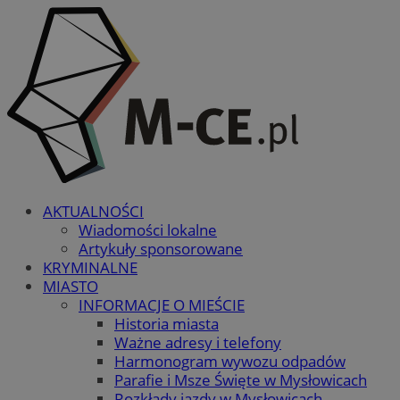
AKTUALNOŚCI
Wiadomości lokalne
Artykuły sponsorowane
KRYMINALNE
MIASTO
INFORMACJE O MIEŚCIE
Historia miasta
Ważne adresy i telefony
Harmonogram wywozu odpadów
Parafie i Msze Święte w Mysłowicach
Rozkłady jazdy w Mysłowicach