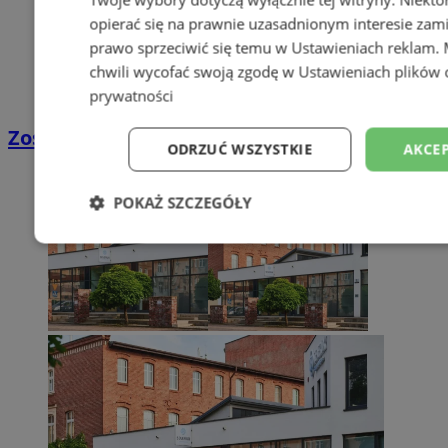
opierać się na prawnie uzasadnionym interesie zami
prawo sprzeciwić się temu w
Ustawieniach reklam
.
chwili wycofać swoją zgodę w
Ustawieniach plików 
prywatności
Zostań kierowcą w DPD
ODRZUĆ WSZYSTKIE
AKCEP
POKAŻ SZCZEGÓŁY
Niezbędne
Wydajność
Targetowani
Niesklasyfikowane