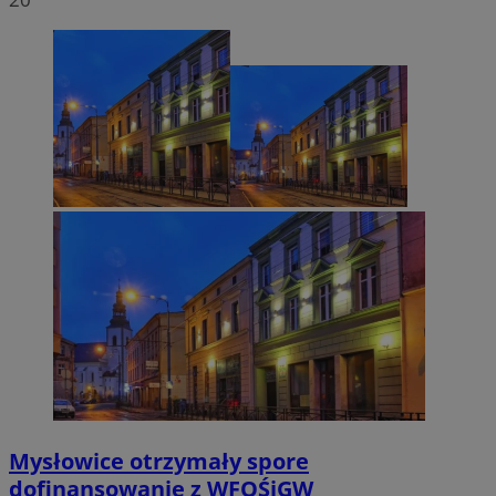
Mysłowice otrzymały spore
dofinansowanie z WFOŚiGW