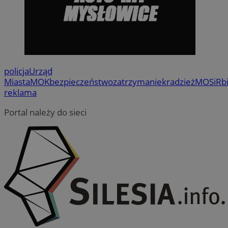
policja
Urząd
Miasta
MOK
bezpieczeństwo
zatrzymanie
kradzież
MOSiR
b
reklama
Portal należy do sieci