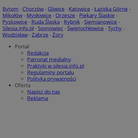
Bytom
-
Chorzów
-
Gliwice
-
Katowice
-
Łaziska Górne
-
Mikołów
-
Mysłowice
-
Orzesze
-
Piekary Śląskie
-
Pyskowice
-
Ruda Śląska
-
Rybnik
-
Siemianowice
-
Silesia.info.pl
-
Sosnowiec
-
Świętochłowice
-
Tychy
-
Wodzisław
-
Zabrze
-
Żory
Portal
Redakcja
Patronat medialny
Praktyki w silesia.info.pl
Regulaminy portalu
Polityka prywatności
Oferta
Napisz do nas
Reklama