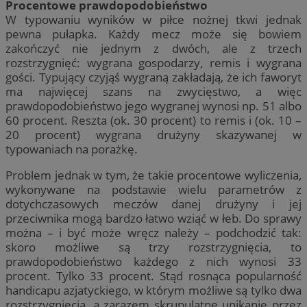
Procentowe prawdopodobieństwo
W typowaniu wyników w piłce nożnej tkwi jednak
pewna pułapka. Każdy mecz może się bowiem
zakończyć nie jednym z dwóch, ale z trzech
rozstrzygnięć: wygrana gospodarzy, remis i wygrana
gości. Typujący czyjąś wygraną zakładają, że ich faworyt
ma najwięcej szans na zwycięstwo, a więc
prawdopodobieństwo jego wygranej wynosi np. 51 albo
60 procent. Reszta (ok. 30 procent) to remis i (ok. 10 –
20 procent) wygrana drużyny skazywanej w
typowaniach na porażkę.
Problem jednak w tym, że takie procentowe wyliczenia,
wykonywane na podstawie wielu parametrów z
dotychczasowych meczów danej drużyny i jej
przeciwnika mogą bardzo łatwo wziąć w łeb. Do sprawy
można – i być może wręcz należy – podchodzić tak:
skoro możliwe są trzy rozstrzygnięcia, to
prawdopodobieństwo każdego z nich wynosi 33
procent. Tylko 33 procent. Stąd rosnąca popularność
handicapu azjatyckiego, w którym możliwe są tylko dwa
rozstrzygnięcia, a zarazem skrupulatne unikanie przez