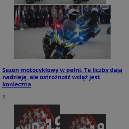
Sezon motocyklowy w pełni. Te liczby dają
nadzieję, ale ostrożność wciąż jest
konieczna
3