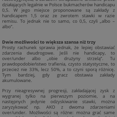
działających legalnie w Polsce bukmacherów handicapu
0,5. W jego miejsce proponowane są zakłady z
handicapem 1,5 oraz ze zwrotem stawki w razie
remisu. To jednak nie to samo, co 0,5, czyli „albo –
albo”.
Dwie możliwości to większa szansa niż trzy
Prosty rachunek sprawia jednak, że lepiej obstawiać
zdarzenia dwudrogowe. Jeśli nie handicapy, to
over/under albo „obie drużyny strzelą”. Tu
prawdopodobieństwo trafienia, czysto statystyczne, to
przecież nie 33%, lecz 50%, a to czyni sporą różnicę.
Tym bardziej, gdy gracz obstawia zakłady
akumulowane.
Przy nieagresywnej progresji, zakładającej zysk z
wygranej tylko na pierwszym poziomie, a na
następnych jedynie odzyskiwanie stawki, można
zaryzykować np. AKO z dwoma zdarzeniami
over/under. Możliwości są różne: można grać same