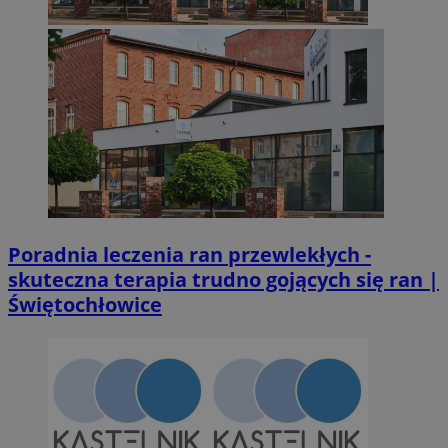
Poradnia leczenia ran przewlekłych -
skuteczna terapia trudno gojących się ran |
Świętochłowice