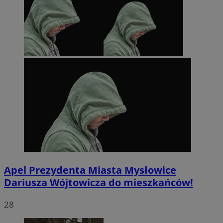
Apel Prezydenta Miasta Mysłowice
Dariusza Wójtowicza do mieszkańców!
28