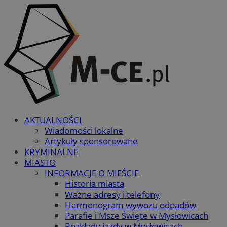
AKTUALNOŚCI
Wiadomości lokalne
Artykuły sponsorowane
KRYMINALNE
MIASTO
INFORMACJE O MIEŚCIE
Historia miasta
Ważne adresy i telefony
Harmonogram wywozu odpadów
Parafie i Msze Święte w Mysłowicach
Rozkłady jazdy w Mysłowicach