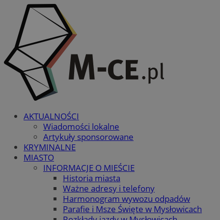
AKTUALNOŚCI
Wiadomości lokalne
Artykuły sponsorowane
KRYMINALNE
MIASTO
INFORMACJE O MIEŚCIE
Historia miasta
Ważne adresy i telefony
Harmonogram wywozu odpadów
Parafie i Msze Święte w Mysłowicach
Rozkłady jazdy w Mysłowicach