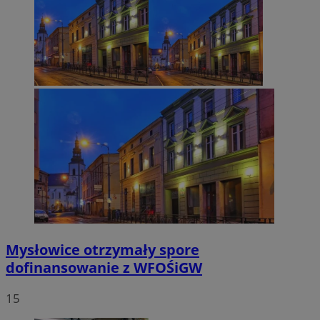
Mysłowice otrzymały spore
dofinansowanie z WFOŚiGW
15