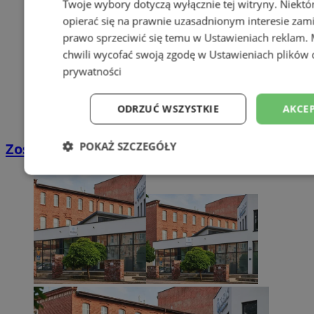
Twoje wybory dotyczą wyłącznie tej witryny. Niekt
opierać się na prawnie uzasadnionym interesie zami
prawo sprzeciwić się temu w
Ustawieniach reklam
.
chwili wycofać swoją zgodę w
Ustawieniach plików 
prywatności
ODRZUĆ WSZYSTKIE
AKCEP
POKAŻ SZCZEGÓŁY
Zostań kierowcą w DPD
Niezbędne
Wydajność
Targetowani
Niesklasyfikowane