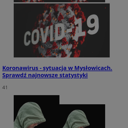
Koronawirus - sytuacja w Mysłowicach.
Sprawdź najnowsze statystyki
41