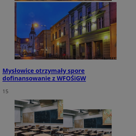
Mysłowice otrzymały spore
dofinansowanie z WFOŚiGW
15