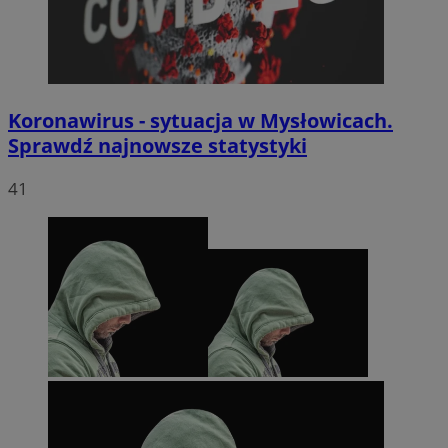
Koronawirus - sytuacja w Mysłowicach.
Sprawdź najnowsze statystyki
41