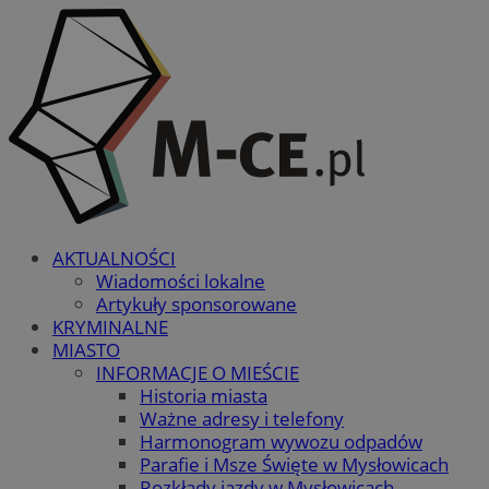
AKTUALNOŚCI
Wiadomości lokalne
Artykuły sponsorowane
KRYMINALNE
MIASTO
INFORMACJE O MIEŚCIE
Historia miasta
Ważne adresy i telefony
Harmonogram wywozu odpadów
Parafie i Msze Święte w Mysłowicach
Rozkłady jazdy w Mysłowicach