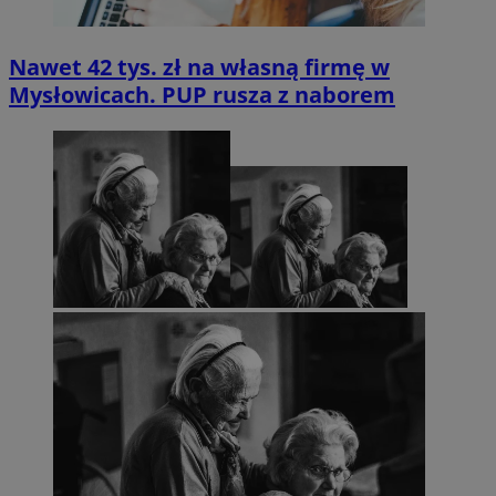
Nawet 42 tys. zł na własną firmę w
Mysłowicach. PUP rusza z naborem