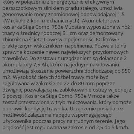
który w połączeniu z energetycznie efektywnym
bezszczotkowym silnikiem prądu stałego, umożliwia
generowanie mocy znamionowej odpowiadającej 1,5
kW (około 2 koni mechanicznych). Akumulatorowa
kosiarka Stiga Combi 753e V została wyposażona w nóż
tnący o średnicy roboczej 51 cm oraz demontowany
zbiornik na ściętą trawę w o pojemności 60 litrów z
praktycznym wskaźnikiem napełnienia. Pozwala to na
sprawne koszenie nawet największych przydomowych
trawników. Do zestawu z urządzeniem są dołączone 2
akumulatory 7,5 Ah, które na jednym naładowaniu
umożliwiają skoszenie powierzchni dochodzącej do 950
m2. Wysokość ciętych źdźbeł trawy może być
regulowana w zakresie od 22 do 80 mm poprzez
dźwignię pozwalającą na zablokowanie ostrzy w jednej z
6 pozycji. Kosiarka Stiga Combi 753e V może także
zostać przestawiona w tryb mulczowania, który pomoże
poprawić kondycję trawnika. Urządzenie posiada też
możliwość załączenia napędu wspomagającego
użytkownika podczas pracy na trudnym terenie. Jego
prędkość jest regulowana w zakresie od 2,5 do 5 km/h.