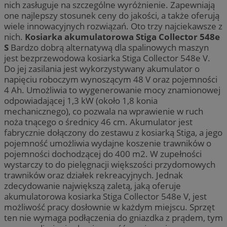
nich zasługuje na szczególne wyróżnienie. Zapewniają
one najlepszy stosunek ceny do jakości, a także oferują
wiele innowacyjnych rozwiązań. Oto trzy najciekawsze z
nich.
Kosiarka akumulatorowa Stiga Collector 548e
S
Bardzo dobrą alternatywą dla spalinowych maszyn
jest bezprzewodowa kosiarka Stiga Collector 548e V.
Do jej zasilania jest wykorzystywany akumulator o
napięciu roboczym wynoszącym 48 V oraz pojemności
4 Ah. Umożliwia to wygenerowanie mocy znamionowej
odpowiadającej 1,3 kW (około 1,8 konia
mechanicznego), co pozwala na wprawienie w ruch
noża tnącego o średnicy 46 cm. Akumulator jest
fabrycznie dołączony do zestawu z kosiarką Stiga, a jego
pojemność umożliwia wydajne koszenie trawników o
pojemności dochodzącej do 400 m2. W zupełności
wystarczy to do pielęgnacji większości przydomowych
trawników oraz działek rekreacyjnych. Jednak
zdecydowanie największą zaletą, jaką oferuje
akumulatorowa kosiarka Stiga Collector 548e V, jest
możliwość pracy dosłownie w każdym miejscu. Sprzęt
ten nie wymaga podłączenia do gniazdka z prądem, tym