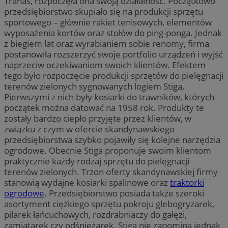
Tranas, rozpoczęła ona swoją działalność. Początkowo
przedsiębiorstwo skupiało się na produkcji sprzętu
sportowego – głównie rakiet tenisowych, elementów
wyposażenia kortów oraz stołów do ping-ponga. Jednak
z biegiem lat oraz wyrabianiem sobie renomy, firma
postanowiła rozszerzyć swoje portfolio urządzeń i wyjść
naprzeciw oczekiwaniom swoich klientów. Efektem
tego było rozpoczęcie produkcji sprzętów do pielęgnacji
terenów zielonych sygnowanych logiem Stiga.
Pierwszymi z nich były kosiarki do trawników, których
początek można datować na 1958 rok. Produkty te
zostały bardzo ciepło przyjęte przez klientów, w
związku z czym w ofercie skandynawskiego
przedsiębiorstwa szybko pojawiły się kolejne narzędzia
ogrodowe. Obecnie Stiga proponuje swoim klientom
praktycznie każdy rodzaj sprzętu do pielęgnacji
terenów zielonych. Trzon oferty skandynawskiej firmy
stanowią wydajne kosiarki spalinowe oraz
traktorki
ogrodowe
. Przedsiębiorstwo posiada także szeroki
asortyment ciężkiego sprzętu pokroju glebogryzarek,
pilarek łańcuchowych, rozdrabniaczy do gałęzi,
zamiatarek czy odśnieżarek. Stiga nie zapomina jednak