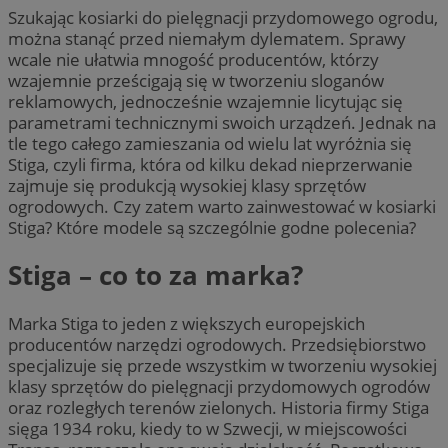
Szukając kosiarki do pielęgnacji przydomowego ogrodu,
można stanąć przed niemałym dylematem. Sprawy
wcale nie ułatwia mnogość producentów, którzy
wzajemnie prześcigają się w tworzeniu sloganów
reklamowych, jednocześnie wzajemnie licytując się
parametrami technicznymi swoich urządzeń. Jednak na
tle tego całego zamieszania od wielu lat wyróżnia się
Stiga, czyli firma, która od kilku dekad nieprzerwanie
zajmuje się produkcją wysokiej klasy sprzętów
ogrodowych. Czy zatem warto zainwestować w kosiarki
Stiga? Które modele są szczególnie godne polecenia?
Stiga – co to za marka?
Marka Stiga to jeden z większych europejskich
producentów narzędzi ogrodowych. Przedsiębiorstwo
specjalizuje się przede wszystkim w tworzeniu wysokiej
klasy sprzętów do pielęgnacji przydomowych ogrodów
oraz rozległych terenów zielonych. Historia firmy Stiga
sięga 1934 roku, kiedy to w Szwecji, w miejscowości