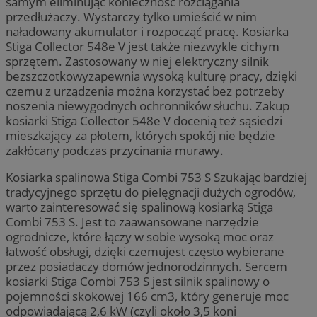
samym eliminując konieczność rozciągania
przedłużaczy. Wystarczy tylko umieścić w nim
naładowany akumulator i rozpocząć pracę. Kosiarka
Stiga Collector 548e V jest także niezwykle cichym
sprzętem. Zastosowany w niej elektryczny silnik
bezszczotkowyzapewnia wysoką kulturę pracy, dzięki
czemu z urządzenia można korzystać bez potrzeby
noszenia niewygodnych ochronników słuchu. Zakup
kosiarki Stiga Collector 548e V docenią też sąsiedzi
mieszkający za płotem, których spokój nie będzie
zakłócany podczas przycinania murawy.
Kosiarka spalinowa Stiga Combi 753 S Szukając bardziej
tradycyjnego sprzętu do pielęgnacji dużych ogrodów,
warto zainteresować się spalinową kosiarką Stiga
Combi 753 S. Jest to zaawansowane narzędzie
ogrodnicze, które łączy w sobie wysoką moc oraz
łatwość obsługi, dzięki czemujest często wybierane
przez posiadaczy domów jednorodzinnych. Sercem
kosiarki Stiga Combi 753 S jest silnik spalinowy o
pojemności skokowej 166 cm3, który generuje moc
odpowiadającą 2,6 kW (czyli około 3,5 koni