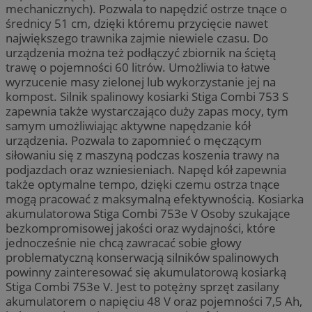
mechanicznych). Pozwala to napędzić ostrze tnące o
średnicy 51 cm, dzięki któremu przycięcie nawet
największego trawnika zajmie niewiele czasu. Do
urządzenia można też podłączyć zbiornik na ściętą
trawę o pojemności 60 litrów. Umożliwia to łatwe
wyrzucenie masy zielonej lub wykorzystanie jej na
kompost. Silnik spalinowy kosiarki Stiga Combi 753 S
zapewnia także wystarczająco duży zapas mocy, tym
samym umożliwiając aktywne napędzanie kół
urządzenia. Pozwala to zapomnieć o męczącym
siłowaniu się z maszyną podczas koszenia trawy na
podjazdach oraz wzniesieniach. Napęd kół zapewnia
także optymalne tempo, dzięki czemu ostrza tnące
mogą pracować z maksymalną efektywnością. Kosiarka
akumulatorowa Stiga Combi 753e V Osoby szukające
bezkompromisowej jakości oraz wydajności, które
jednocześnie nie chcą zawracać sobie głowy
problematyczną konserwacją silników spalinowych
powinny zainteresować się akumulatorową kosiarką
Stiga Combi 753e V. Jest to potężny sprzęt zasilany
akumulatorem o napięciu 48 V oraz pojemności 7,5 Ah,