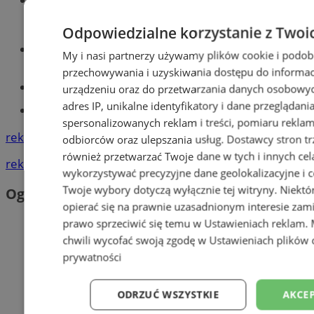
Mysłowicach
Odpowiedzialne korzystanie z Twoi
Wiadomości lokalne
My i nasi partnerzy używamy plików cookie i podob
przechowywania i uzyskiwania dostępu do informac
Kursy języka angielskiego
urządzeniu oraz do przetwarzania danych osobowych
adres IP, unikalne identyfikatory i dane przeglądani
Tworzenie stron www - Mysłowice
spersonalizowanych reklam i treści, pomiaru reklam i
reklama
odbiorców oraz ulepszania usług.
Dostawcy stron tr
również przetwarzać Twoje dane w tych i innych cel
reklama
wykorzystywać precyzyjne dane geolokalizacyjne i c
Twoje wybory dotyczą wyłącznie tej witryny. Niekt
Ogłoszenia
opierać się na prawnie uzasadnionym interesie zami
prawo sprzeciwić się temu w
Ustawieniach reklam
.
chwili wycofać swoją zgodę w
Ustawieniach plików 
prywatności
ODRZUĆ WSZYSTKIE
AKCEP