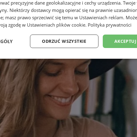
wać precyzyjne dane geolokalizacyjne i cechy urządzenia. Twoje
tryny. Niektórzy dostawcy mogą opierać się na prawnie uzasadnio
ie; masz prawo sprzeciwić się temu w
Ustawieniach reklam
. Może
woją zgodę w
Ustawieniach plików cookie
.
Polityka prywatności
EGÓŁY
ODRZUĆ WSZYSTKIE
AKCEPTUJ
Wydajność
Targetowanie
Funkcjonalność
Ni
ezbędne
Wydajność
Targetowanie
Funkcjonalność
Niesklasyfikow
ie umożliwiają korzystanie z podstawowych funkcji strony internetowej, takich jak log
Bez niezbędnych plików cookie nie można prawidłowo korzystać ze strony internetowe
Okres
Provider
/
Domena
Opis
przechowywania