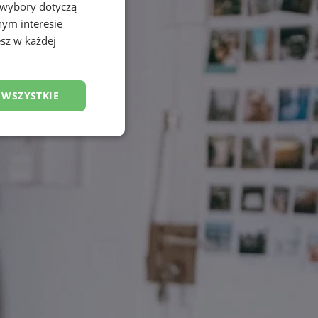
 wybory dotyczą
nym interesie
sz w każdej
 WSZYSTKIE
esklasyfikowane
ane
owanie użytkownika i
j.