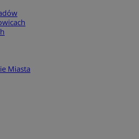
adów
łowicach
ch
ie Miasta