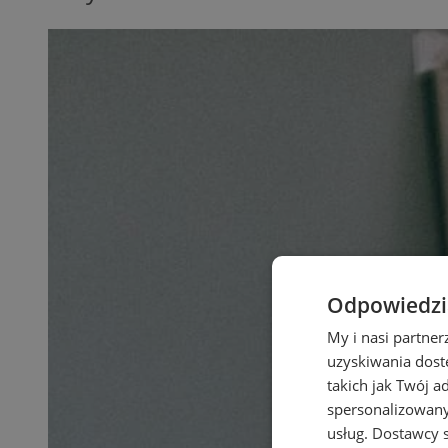
Odpowiedzia
My i nasi partne
uzyskiwania dost
takich jak Twój a
spersonalizowanyc
usług.
Dostawcy s