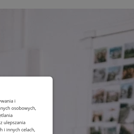
ywania i
danych osobowych,
etlania
az ulepszania
 i innych celach,