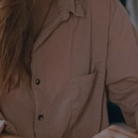
m-ce.pl
1 rok
Ten plik cookie przechowuje id
m-ce.pl
1 rok
Ten plik cookie przechowuje id
m-ce.pl
1 rok
Ten plik cookie przechowuje id
.rfihub.com
Sesja
Ten plik cookie jest używany
zgody użytkownika w odniesie
śledzenia. Zazwyczaj rejestruj
zdecydował się na usługi śledz
5 miesięcy 4
Służy do przechowywania zgod
LinkedIn
tygodnie
używanie plików cookie do in
Corporation
.linkedin.com
1 rok
Do przechowywania unikalnego
Simplifi Holdings
sesji.
Inc.
.simpli.fi
Sesja
Rejestruje, który klaster serw
NGINX Inc.
gościa. Jest to używane w kont
Google Privacy Policy
bh.contextweb.com
równoważenia obciążenia w ce
doświadczenia użytkownika.
nt
1 rok
Ten plik cookie jest używany p
CookieScript
Script.com do zapamiętywania 
m-ce.pl
dotyczących zgody użytkownika
Jest to konieczne, aby baner c
Script.com działał poprawnie.