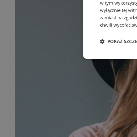
w tym wykorzysty
wyłącznie tej wi
zamiast na zgodz
chwili wycofać s
POKAŻ SZCZ
Niezbędne
Ni
Niezbędne pliki cook
zarządzanie kontem. 
Nazwa