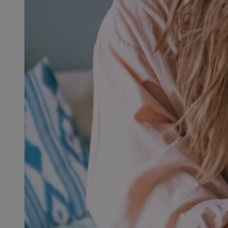
SessID
QeSessID
MvSessID
euds
li_gc
suid
INGRESSCOOKIE
CookieScriptConse