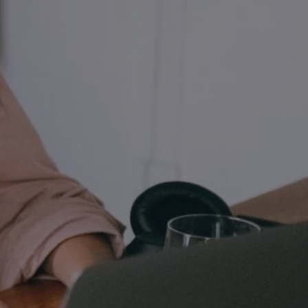
entyfikator sesji.
entyfikator sesji.
entyfikator sesji.
 do przechowywania
niu do usług
e, czy użytkownik
enia lub reklamy.
y gościa na
nych celów
 identyfikatora
erów obsługuje
ekście
lu optymalizacji
rzez usługę Cookie-
preferencji
 na pliki cookie.
ookie Cookie-