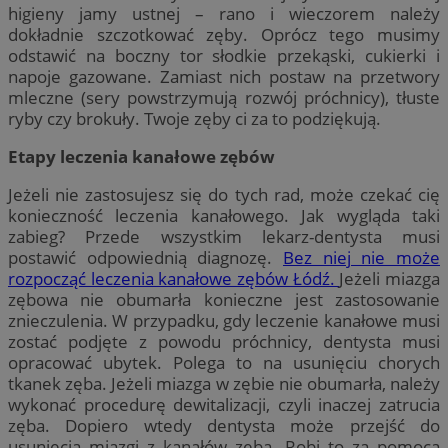
higieny jamy ustnej – rano i wieczorem należy
dokładnie szczotkować zęby. Oprócz tego musimy
odstawić na boczny tor słodkie przekąski, cukierki i
napoje gazowane. Zamiast nich postaw na przetwory
mleczne (sery powstrzymują rozwój próchnicy), tłuste
ryby czy brokuły. Twoje zęby ci za to podziękują.
Etapy leczenia kanałowe zębów
Jeżeli nie zastosujesz się do tych rad, może czekać cię
konieczność leczenia kanałowego. Jak wygląda taki
zabieg? Przede wszystkim lekarz-dentysta musi
postawić odpowiednią diagnozę.
Bez niej nie może
rozpocząć leczenia kanałowe zębów Łódź.
Jeżeli miazga
zębowa nie obumarła konieczne jest zastosowanie
znieczulenia. W przypadku, gdy leczenie kanałowe musi
zostać podjęte z powodu próchnicy, dentysta musi
opracować ubytek. Polega to na usunięciu chorych
tkanek zęba. Jeżeli miazga w zębie nie obumarła, należy
wykonać procedurę dewitalizacji, czyli inaczej zatrucia
zęba. Dopiero wtedy dentysta może przejść do
usunięcia miazgi z kanałów zęba. Robi to za pomocą