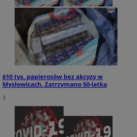
610 tys. papierosów bez akcyzy w
Mysłowicach. Zatrzymano 50-latka
3