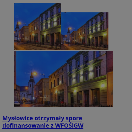
Mysłowice otrzymały spore
dofinansowanie z WFOŚiGW