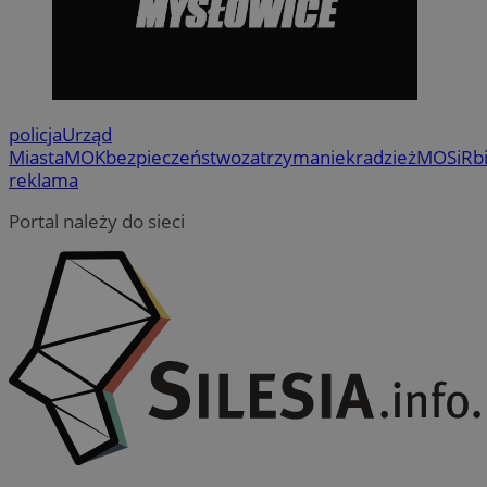
policja
Urząd
Miasta
MOK
bezpieczeństwo
zatrzymanie
kradzież
MOSiR
b
reklama
Portal należy do sieci