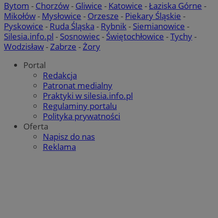
Bytom
-
Chorzów
-
Gliwice
-
Katowice
-
Łaziska Górne
-
Mikołów
-
Mysłowice
-
Orzesze
-
Piekary Śląskie
-
Pyskowice
-
Ruda Śląska
-
Rybnik
-
Siemianowice
-
Silesia.info.pl
-
Sosnowiec
-
Świętochłowice
-
Tychy
-
Wodzisław
-
Zabrze
-
Żory
Portal
Redakcja
Patronat medialny
Praktyki w silesia.info.pl
Regulaminy portalu
Polityka prywatności
Oferta
Napisz do nas
Reklama