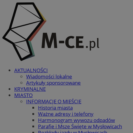
AKTUALNOŚCI
Wiadomości lokalne
Artykuły sponsorowane
KRYMINALNE
MIASTO
INFORMACJE O MIEŚCIE
Historia miasta
Ważne adresy i telefony
Harmonogram wywozu odpadów
Parafie i Msze Święte w Mysłowicach
Rozkłady jazdy w Mysłowicach