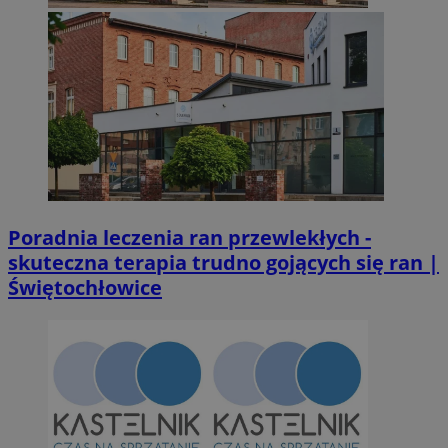
Poradnia leczenia ran przewlekłych -
skuteczna terapia trudno gojących się ran |
Świętochłowice