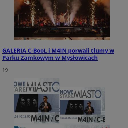
GALERIA
C-BooL i M4IN porwali tłumy w
Parku Zamkowym w Mysłowicach
19