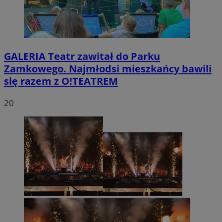
GALERIA
Teatr zawitał do Parku
Zamkowego. Najmłodsi mieszkańcy bawili
się razem z O!TEATREM
20