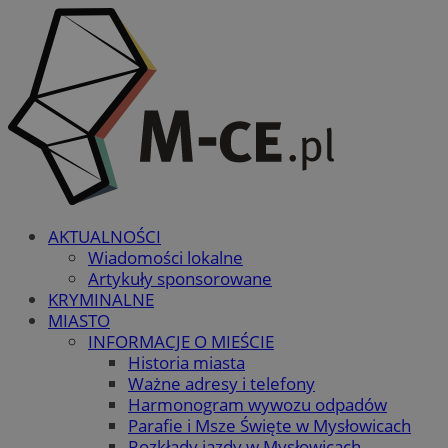
AKTUALNOŚCI
Wiadomości lokalne
Artykuły sponsorowane
KRYMINALNE
MIASTO
INFORMACJE O MIEŚCIE
Historia miasta
Ważne adresy i telefony
Harmonogram wywozu odpadów
Parafie i Msze Święte w Mysłowicach
Rozkłady jazdy w Mysłowicach