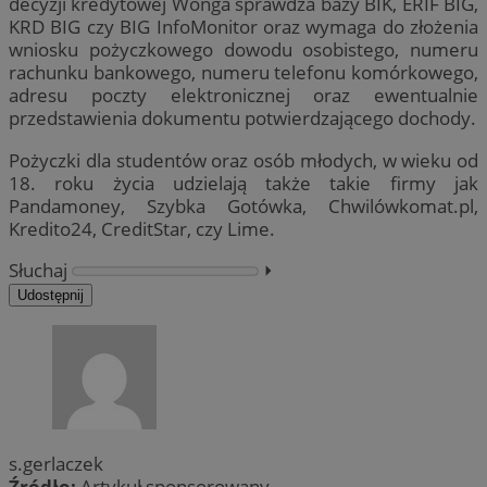
decyzji kredytowej Wonga sprawdza bazy BIK, ERIF BIG,
KRD BIG czy BIG InfoMonitor oraz wymaga do złożenia
wniosku pożyczkowego dowodu osobistego, numeru
rachunku bankowego, numeru telefonu komórkowego,
adresu poczty elektronicznej oraz ewentualnie
przedstawienia dokumentu potwierdzającego dochody.
Pożyczki dla studentów oraz osób młodych, w wieku od
18. roku życia udzielają także takie firmy jak
Pandamoney, Szybka Gotówka, Chwilówkomat.pl,
Kredito24, CreditStar, czy Lime.
Słuchaj
⏵︎
Udostępnij
s.gerlaczek
Źródło:
Artykuł sponsorowany