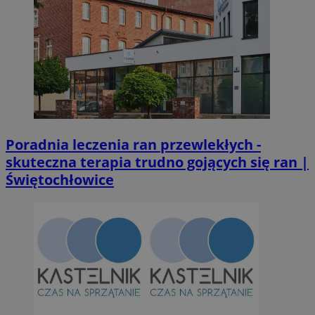
Poradnia leczenia ran przewlekłych -
skuteczna terapia trudno gojących się ran |
Świętochłowice