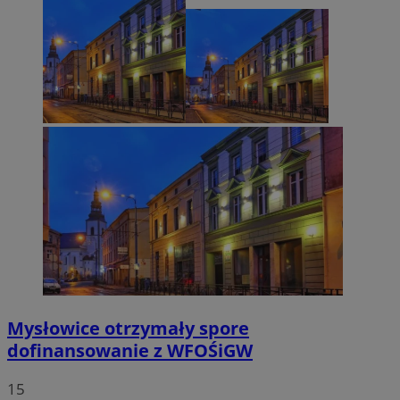
Mysłowice otrzymały spore
dofinansowanie z WFOŚiGW
15