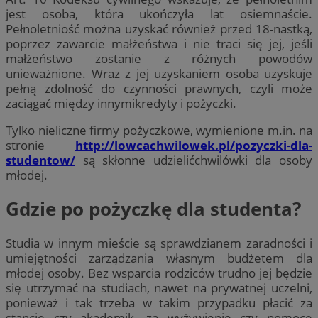
jest osoba, która ukończyła lat osiemnaście.
Pełnoletniość można uzyskać również przed 18-nastką,
poprzez zawarcie małżeństwa i nie traci się jej, jeśli
małżeństwo zostanie z różnych powodów
unieważnione. Wraz z jej uzyskaniem osoba uzyskuje
pełną zdolność do czynności prawnych, czyli może
zaciągać między innymikredyty i pożyczki.
Tylko nieliczne firmy pożyczkowe, wymienione m.in. na
stronie
http://lowcachwilowek.pl/pozyczki-dla-
studentow/
są skłonne udzielićchwilówki dla osoby
młodej.
Gdzie po pożyczkę dla studenta?
Studia w innym mieście są sprawdzianem zaradności i
umiejętności zarządzania własnym budżetem dla
młodej osoby. Bez wsparcia rodziców trudno jej będzie
się utrzymać na studiach, nawet na prywatnej uczelni,
ponieważ i tak trzeba w takim przypadku płacić za
stancję czy akademik, za wyżywienie czy pomoce