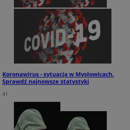
Koronawirus - sytuacja w Mysłowicach.
Sprawdź najnowsze statystyki
41