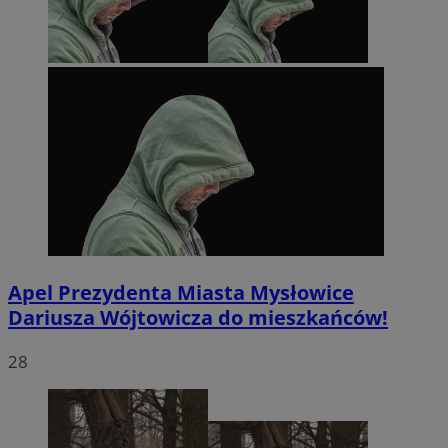
Apel Prezydenta Miasta Mysłowice
Dariusza Wójtowicza do mieszkańców!
28