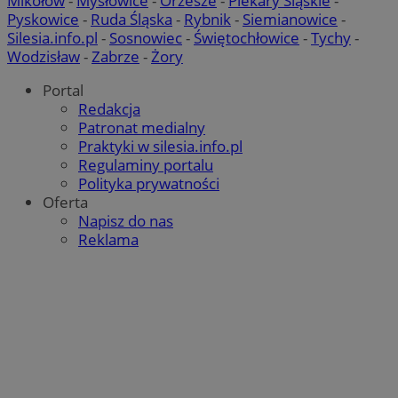
Mikołów
-
Mysłowice
-
Orzesze
-
Piekary Śląskie
-
Pyskowice
-
Ruda Śląska
-
Rybnik
-
Siemianowice
-
Silesia.info.pl
-
Sosnowiec
-
Świętochłowice
-
Tychy
-
Wodzisław
-
Zabrze
-
Żory
Portal
Redakcja
Patronat medialny
Praktyki w silesia.info.pl
Regulaminy portalu
Polityka prywatności
Oferta
Napisz do nas
Reklama