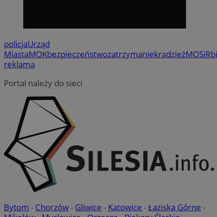
policja
Urząd
Miasta
MOK
bezpieczeństwo
zatrzymanie
kradzież
MOSiR
b
reklama
Portal należy do sieci
Bytom
-
Chorzów
-
Gliwice
-
Katowice
-
Łaziska Górne
-