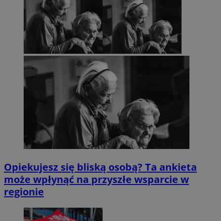
Opiekujesz się bliską osobą? Ta ankieta
może wpłynąć na przyszłe wsparcie w
regionie