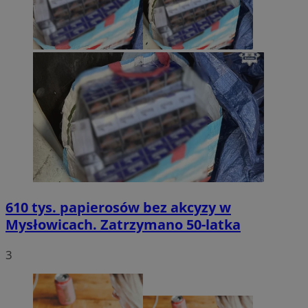
610 tys. papierosów bez akcyzy w
Mysłowicach. Zatrzymano 50-latka
3