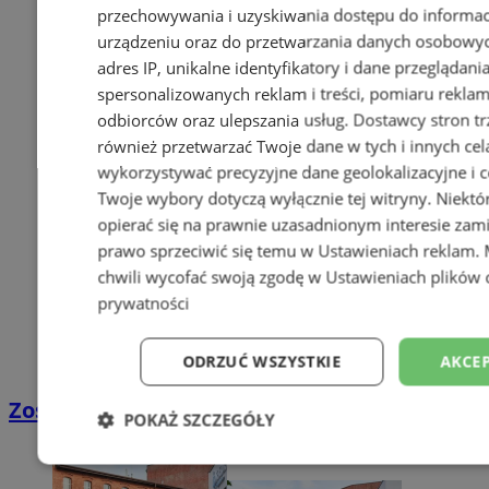
przechowywania i uzyskiwania dostępu do informac
urządzeniu oraz do przetwarzania danych osobowych
adres IP, unikalne identyfikatory i dane przeglądani
spersonalizowanych reklam i treści, pomiaru reklam i
odbiorców oraz ulepszania usług.
Dostawcy stron tr
również przetwarzać Twoje dane w tych i innych cel
wykorzystywać precyzyjne dane geolokalizacyjne i c
Twoje wybory dotyczą wyłącznie tej witryny. Niekt
opierać się na prawnie uzasadnionym interesie zami
prawo sprzeciwić się temu w
Ustawieniach reklam
.
chwili wycofać swoją zgodę w
Ustawieniach plików 
prywatności
ODRZUĆ WSZYSTKIE
AKCEP
Zostań kierowcą w DPD
POKAŻ SZCZEGÓŁY
Niezbędne
Wydajność
Targetowani