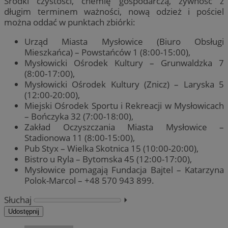
Środki czystości, chemię gospodarczą, żywność z
długim terminem ważności, nową odzież i pościel
można oddać w punktach zbiórki:
Urząd Miasta Mysłowice (Biuro Obsługi
Mieszkańca) – Powstańców 1 (8:00-15:00),
Mysłowicki Ośrodek Kultury – Grunwaldzka 7
(8:00-17:00),
Mysłowicki Ośrodek Kultury (Znicz) – Laryska 5
(12:00-20:00),
Miejski Ośrodek Sportu i Rekreacji w Mysłowicach
– Bończyka 32 (7:00-18:00),
Zakład Oczyszczania Miasta Mysłowice –
Stadionowa 11 (8:00-15:00),
Pub Styx – Wielka Skotnica 15 (10:00-20:00),
Bistro u Ryla – Bytomska 45 (12:00-17:00),
Mysłowice pomagają Fundacja Bajtel – Katarzyna
Polok-Marcol – +48 570 943 899.
Słuchaj
⏵︎
Udostępnij