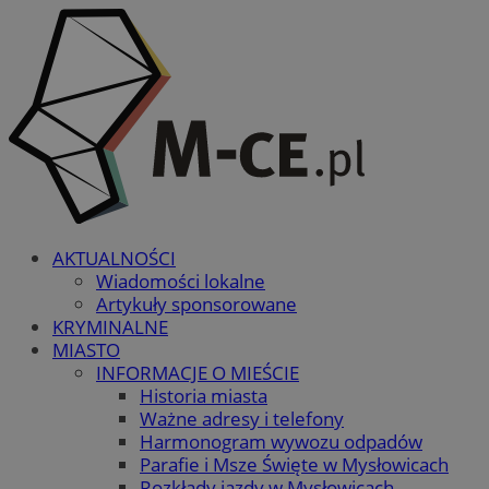
AKTUALNOŚCI
Wiadomości lokalne
Artykuły sponsorowane
KRYMINALNE
MIASTO
INFORMACJE O MIEŚCIE
Historia miasta
Ważne adresy i telefony
Harmonogram wywozu odpadów
Parafie i Msze Święte w Mysłowicach
Rozkłady jazdy w Mysłowicach