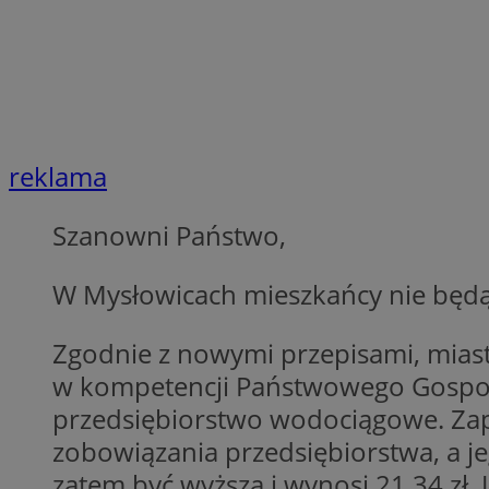
SessID
QeSessID
MvSessID
euds
reklama
li_gc
Szanowni Państwo,
suid
W Mysłowicach mieszkańcy nie będą 
INGRESSCOOKIE
Zgodnie z nowymi przepisami, miast
w kompetencji Państwowego Gospod
CookieScriptConse
przedsiębiorstwo wodociągowe. Za
zobowiązania przedsiębiorstwa, a je
zatem być wyższa i wynosi 21,34 zł. 