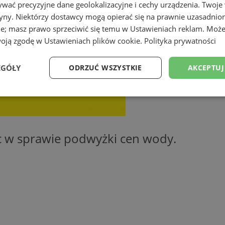
wać precyzyjne dane geolokalizacyjne i cechy urządzenia. Twoje
tryny. Niektórzy dostawcy mogą opierać się na prawnie uzasadnio
ie; masz prawo sprzeciwić się temu w
Ustawieniach reklam
. Może
woją zgodę w
Ustawieniach plików cookie
.
Polityka prywatności
EGÓŁY
ODRZUĆ WSZYSTKIE
AKCEPTUJ
Wydajność
Targetowanie
Funkcjonalność
Ni
c w sprawie podwyżki cen wody.
ezbędne
Wydajność
Targetowanie
Funkcjonalność
Niesklasyfikow
ie umożliwiają korzystanie z podstawowych funkcji strony internetowej, takich jak log
Bez niezbędnych plików cookie nie można prawidłowo korzystać ze strony internetowe
Okres
Provider
/
Domena
Opis
przechowywania