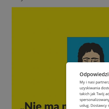
Odpowiedzia
My i nasi partne
uzyskiwania dost
takich jak Twój a
spersonalizowanyc
usług.
Dostawcy s