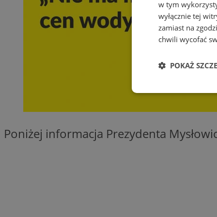
w tym wykorzysty
wyłącznie tej wi
zamiast na zgodz
chwili wycofać s
POKAŻ SZCZ
Niezbędne
Poniżej informacja Prezydenta Mysłowi
Ni
Niezbędne pliki cook
zarządzanie kontem. 
Nazwa