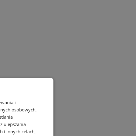
ywania i
danych osobowych,
etlania
az ulepszania
 i innych celach,