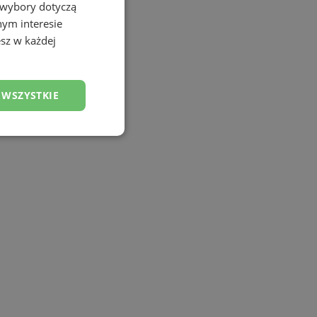
 wybory dotyczą
nym interesie
sz w każdej
 WSZYSTKIE
esklasyfikowane
ane
owanie użytkownika i
j.