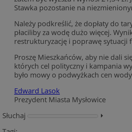
__cf_bm
Stawka pozostanie na niezmienionym
Należy podkreślić, że dopłaty do t
VISITOR_PRIVACY_
płaciliby za wodę dużo więcej. Wynik
restrukturyzację i poprawę sytuacji 
Proszę Mieszkańców, aby nie dali s
których cel polityczny i kampania w
było mowy o podwyżkach cen wody
Nazwa
Pro
Nazwa
Nazwa
Do
Nazwa
openstat_gid
Edward Lasok
sa-user-id-v3
google_push
.bi
WMF-Uniq
TDID
Prezydent Miasta Mysłowice
ustat_Xer121962iw
openstat_cwX7xx1t
Słuchaj
⏵︎
ADK_EX_11
tt_viewer
c
__mguid_
Tagi: