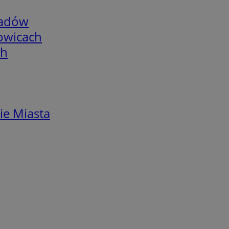
adów
łowicach
ch
ie Miasta