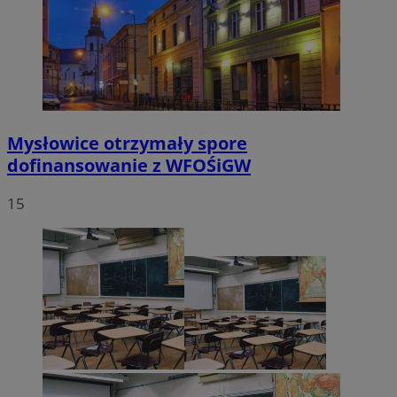
Mysłowice otrzymały spore
dofinansowanie z WFOŚiGW
15