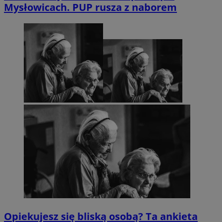
Mysłowicach. PUP rusza z naborem
Opiekujesz się bliską osobą? Ta ankieta