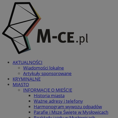
AKTUALNOŚCI
Wiadomości lokalne
Artykuły sponsorowane
KRYMINALNE
MIASTO
INFORMACJE O MIEŚCIE
Historia miasta
Ważne adresy i telefony
Harmonogram wywozu odpadów
Parafie i Msze Święte w Mysłowicach
Rozkłady jazdy w Mysłowicach