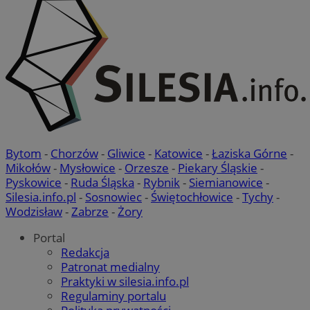
Bytom
-
Chorzów
-
Gliwice
-
Katowice
-
Łaziska Górne
-
Mikołów
-
Mysłowice
-
Orzesze
-
Piekary Śląskie
-
Pyskowice
-
Ruda Śląska
-
Rybnik
-
Siemianowice
-
Silesia.info.pl
-
Sosnowiec
-
Świętochłowice
-
Tychy
-
Wodzisław
-
Zabrze
-
Żory
Portal
Redakcja
Patronat medialny
Praktyki w silesia.info.pl
Regulaminy portalu