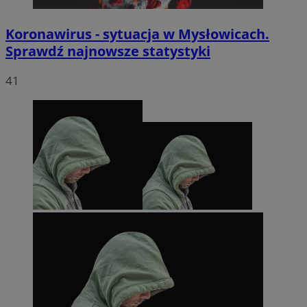
Koronawirus - sytuacja w Mysłowicach.
Sprawdź najnowsze statystyki
41