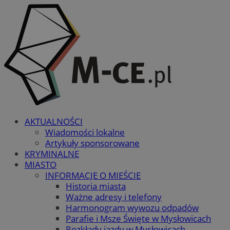
AKTUALNOŚCI
Wiadomości lokalne
Artykuły sponsorowane
KRYMINALNE
MIASTO
INFORMACJE O MIEŚCIE
Historia miasta
Ważne adresy i telefony
Harmonogram wywozu odpadów
Parafie i Msze Święte w Mysłowicach
Rozkłady jazdy w Mysłowicach