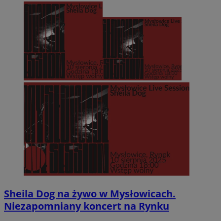
Sheila Dog na żywo w Mysłowicach.
Niezapomniany koncert na Rynku