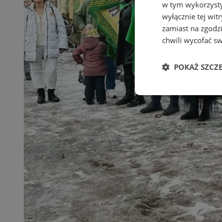
w tym wykorzysty
wyłącznie tej wi
zamiast na zgodz
chwili wycofać s
POKAŻ SZCZ
Niezbędne
Ni
Niezbędne pliki cook
zarządzanie kontem. 
Nazwa