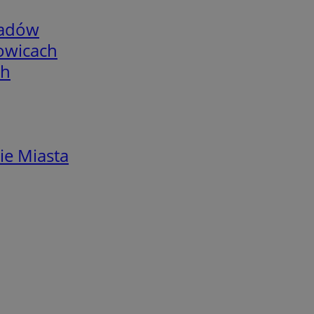
adów
łowicach
ch
ie Miasta