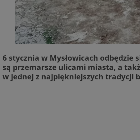
SessID
QeSessID
MvSessID
euds
li_gc
6 stycznia w Mysłowicach odbędzie s
są przemarsze ulicami miasta, a takż
suid
w jednej z najpiękniejszych tradycj
INGRESSCOOKIE
CookieScriptConse