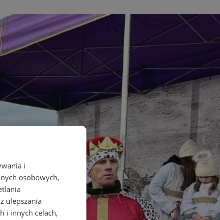
ywania i
danych osobowych,
etlania
az ulepszania
 i innych celach,