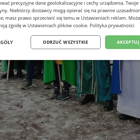
wać precyzyjne dane geolokalizacyjne i cechy urządzenia. Twoje
tryny. Niektórzy dostawcy mogą opierać się na prawnie uzasadnio
ie; masz prawo sprzeciwić się temu w
Ustawieniach reklam
. Może
woją zgodę w
Ustawieniach plików cookie
.
Polityka prywatności
EGÓŁY
ODRZUĆ WSZYSTKIE
AKCEPTUJ
Wydajność
Targetowanie
Funkcjonalność
Ni
ezbędne
Wydajność
Targetowanie
Funkcjonalność
Niesklasyfikow
ie umożliwiają korzystanie z podstawowych funkcji strony internetowej, takich jak log
Bez niezbędnych plików cookie nie można prawidłowo korzystać ze strony internetowe
Okres
Provider
/
Domena
Opis
przechowywania