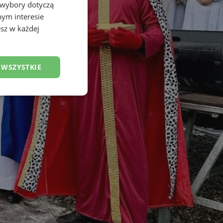
 wybory dotyczą
nym interesie
sz w każdej
 WSZYSTKIE
esklasyfikowane
ane
owanie użytkownika i
j.