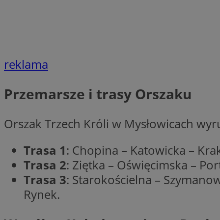
__cf_bm
VISITOR_PRIVACY_
reklama
Przemarsze i trasy Orszaku
Orszak Trzech Króli w Mysłowicach wyrus
Nazwa
Pro
Nazwa
Nazwa
Do
Nazwa
openstat_gid
Trasa 1
: Chopina – Katowicka – Kr
sa-user-id-v3
google_push
.bi
WMF-Uniq
TDID
Trasa 2
: Ziętka – Oświęcimska – P
ustat_Xer121962iw
Trasa 3
: Starokościelna – Szymano
openstat_cwX7xx1t
Rynek.
ADK_EX_11
tt_viewer
c
__mguid_