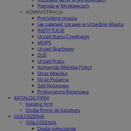
Pogoda w Mysłowicach
ADMINISTRACJA
Prezydent miasta
Jak załatwić sprawę w Urzędzie Miasta
INSTYTUCJE
Urząd Stanu Cywilnego
MOPS
Urząd Skarbowy
ZUS
Urząd Pracy
Komenda Miejska Policji
Straż Miejska
Straż Pożarna
Sąd Rejonowy
Prokuratura Rejonowa
KATALOG FIRM
Katalog firm
Dodaj firmę do katalogu
OGŁOSZENIA
OGŁOSZENIA
Dodaj ogłoszenie