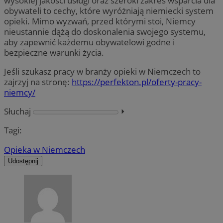
wysokiej jakości usługi oraz szeroki zakres wsparcia dla
obywateli to cechy, które wyróżniają niemiecki system
opieki. Mimo wyzwań, przed którymi stoi, Niemcy
nieustannie dążą do doskonalenia swojego systemu,
aby zapewnić każdemu obywatelowi godne i
bezpieczne warunki życia.
Jeśli szukasz pracy w branży opieki w Niemczech to
zajrzyj na stronę:
https://perfekton.pl/oferty-pracy-
niemcy/
Słuchaj
⏵︎
Tagi:
Opieka w Niemczech
Udostępnij