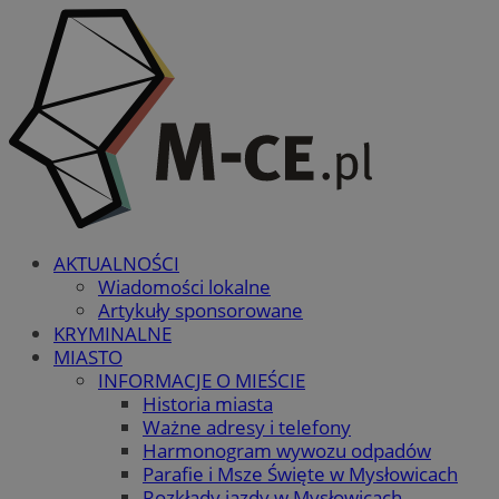
AKTUALNOŚCI
Wiadomości lokalne
Artykuły sponsorowane
KRYMINALNE
MIASTO
INFORMACJE O MIEŚCIE
Historia miasta
Ważne adresy i telefony
Harmonogram wywozu odpadów
Parafie i Msze Święte w Mysłowicach
Rozkłady jazdy w Mysłowicach