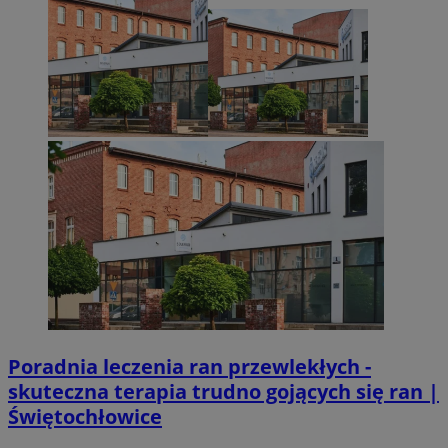
suid
1 r
Simplifi Holdings
Inc.
.simpli.fi
INGRESSCOOKIE
Ses
NGINX Inc.
bh.contextweb.com
CookieScriptConsent
1 r
CookieScript
m-ce.pl
Poradnia leczenia ran przewlekłych -
skuteczna terapia trudno gojących się ran |
Świętochłowice