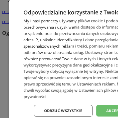
Tworzenie stron www - Mysłowice
reklama
Odpowiedzialne korzystanie z Twoi
My i nasi partnerzy używamy plików cookie i podob
reklama
przechowywania i uzyskiwania dostępu do informac
Ogłoszenia
urządzeniu oraz do przetwarzania danych osobowych
adres IP, unikalne identyfikatory i dane przeglądani
spersonalizowanych reklam i treści, pomiaru reklam i
odbiorców oraz ulepszania usług.
Dostawcy stron tr
również przetwarzać Twoje dane w tych i innych cel
wykorzystywać precyzyjne dane geolokalizacyjne i c
Twoje wybory dotyczą wyłącznie tej witryny. Niekt
opierać się na prawnie uzasadnionym interesie zami
prawo sprzeciwić się temu w
Ustawieniach reklam
.
chwili wycofać swoją zgodę w
Ustawieniach plików 
prywatności
ODRZUĆ WSZYSTKIE
AKCEP