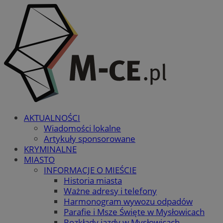
AKTUALNOŚCI
Wiadomości lokalne
Artykuły sponsorowane
KRYMINALNE
MIASTO
INFORMACJE O MIEŚCIE
Historia miasta
Ważne adresy i telefony
Harmonogram wywozu odpadów
Parafie i Msze Święte w Mysłowicach
Rozkłady jazdy w Mysłowicach