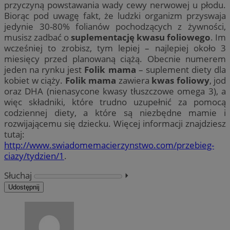
przyczyną powstawania wady cewy nerwowej u płodu.
Biorąc pod uwagę fakt, że ludzki organizm przyswaja
jedynie 30-80% folianów pochodzących z żywności,
musisz zadbać o
suplementację kwasu foliowego
. Im
wcześniej to zrobisz, tym lepiej – najlepiej około 3
miesięcy przed planowaną ciążą. Obecnie numerem
jeden na rynku jest
Folik mama
– suplement diety dla
kobiet w ciąży.
Folik mama
zawiera
kwas foliowy
, jod
oraz DHA (nienasycone kwasy tłuszczowe omega 3), a
więc składniki, które trudno uzupełnić za pomocą
codziennej diety, a które są niezbędne mamie i
rozwijającemu się dziecku. Więcej informacji znajdziesz
tutaj:
http://www.swiadomemacierzynstwo.com/przebieg-
ciazy/tydzien/1
.
Słuchaj
⏵︎
Udostępnij