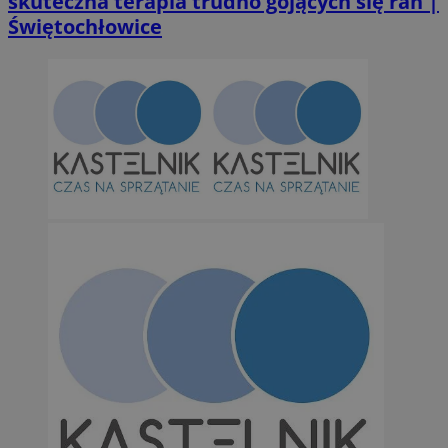
skuteczna terapia trudno gojących się ran |
Świętochłowice