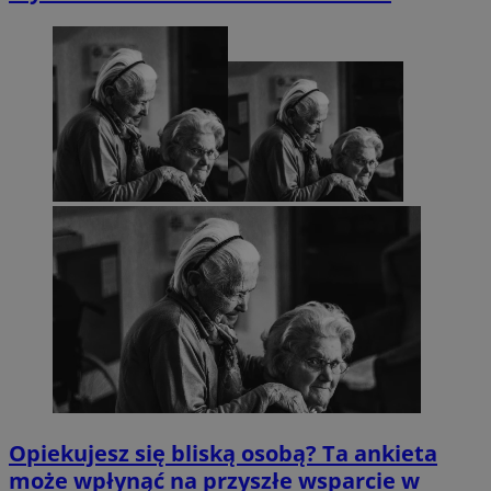
Opiekujesz się bliską osobą? Ta ankieta
może wpłynąć na przyszłe wsparcie w