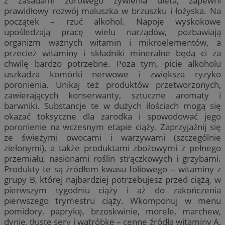
z zasadami zdrowego żywienia dieta, zapewni
prawidłowy rozwój maluszka w brzuszku i łożyska. Na
początek – rzuć alkohol. Napoje wyskokowe
upośledzają pracę wielu narządów, pozbawiają
organizm ważnych witamin i mikroelementów, a
przecież witaminy i składniki mineralne będą ci za
chwilę bardzo potrzebne. Poza tym, picie alkoholu
uszkadza komórki nerwowe i zwiększa ryzyko
poronienia. Unikaj też produktów przetworzonych,
zawierających konserwanty, sztuczne aromaty i
barwniki. Substancje te w dużych ilościach mogą się
okazać toksyczne dla zarodka i spowodować jego
poronienie na wczesnym etapie ciąży. Zaprzyjaźnij się
ze świeżymi owocami i warzywami (szczególnie
zielonymi), a także produktami zbożowymi z pełnego
przemiału, nasionami roślin strączkowych i grzybami.
Produkty te są źródłem kwasu foliowego – witaminy z
grupy B, której najbardziej potrzebujesz przed ciążą, w
pierwszym tygodniu ciąży i aż do zakończenia
pierwszego trymestru ciąży. Wkomponuj w menu
pomidory, paprykę, brzoskwinie, morele, marchew,
dynię, tłuste sery i wątróbkę – cenne źródła witaminy A,