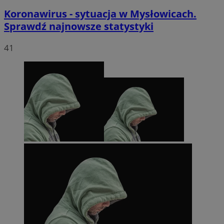
Koronawirus - sytuacja w Mysłowicach.
Sprawdź najnowsze statystyki
41