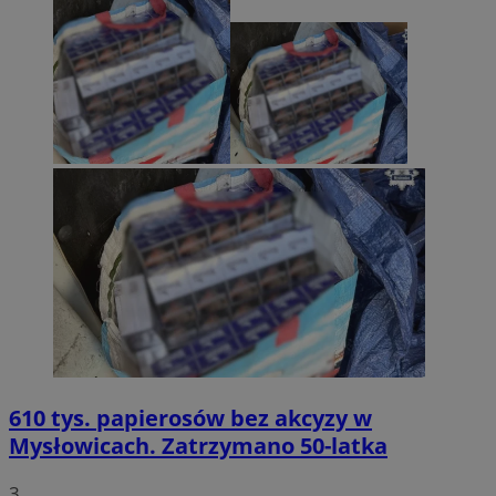
610 tys. papierosów bez akcyzy w
Mysłowicach. Zatrzymano 50-latka
3