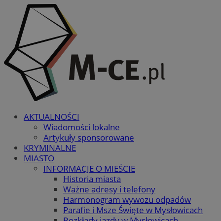
AKTUALNOŚCI
Wiadomości lokalne
Artykuły sponsorowane
KRYMINALNE
MIASTO
INFORMACJE O MIEŚCIE
Historia miasta
Ważne adresy i telefony
Harmonogram wywozu odpadów
Parafie i Msze Święte w Mysłowicach
Rozkłady jazdy w Mysłowicach