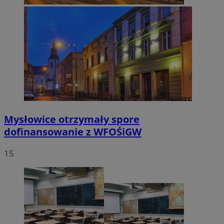
Mysłowice otrzymały spore
dofinansowanie z WFOŚiGW
15