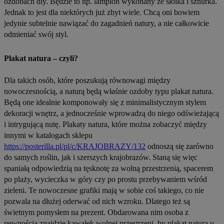
ozdobach diy. Będzie to np. lampion wykonany ze słoika i sznurka.
Jednak to jest dla niektórych już zbyt wiele. Chcą oni bowiem
jedynie subtelnie nawiązać do zagadnień natury, a nie całkowicie
odmieniać swój styl.
Plakat natura – czyli?
Dla takich osób, które poszukują równowagi między
nowoczesnością, a naturą będą właśnie ozdoby typu plakat natura.
Będą one idealnie komponowały się z minimalistycznym stylem
dekoracji wnętrz, a jednocześnie wprowadzą do niego odświeżającą
i intrygującą nutę. Plakaty natura, które można zobaczyć między
innymi w katalogach sklepu
https://posterilla.pl/pl/c/KRAJOBRAZY/132
odnoszą się zarówno
do samych roślin, jak i szerszych krajobrazów. Staną się więc
spaniałą odpowiedzią na tęsknotę za wolną przestrzenią, spacerem
po plaży, wycieczka w góry czy po prostu przebywaniem wśród
zieleni. Te nowoczesne grafiki mają w sobie coś takiego, co nie
pozwala na dłużej oderwać od nich wzroku. Dlatego też są
świetnym pomysłem na prezent. Obdarowana nim osoba z
pewnością znajdzie kawałek wolnej przestrzeni, by plakat natura u