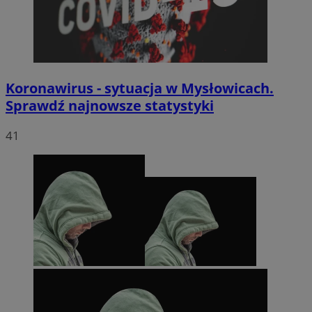
Koronawirus - sytuacja w Mysłowicach.
Sprawdź najnowsze statystyki
41