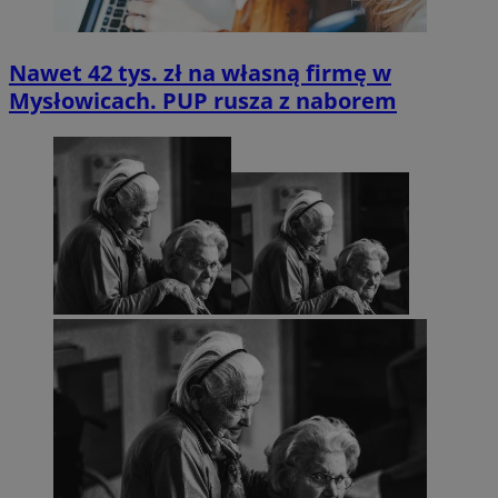
Nawet 42 tys. zł na własną firmę w
Mysłowicach. PUP rusza z naborem