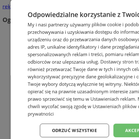
reklama
Odpowiedzialne korzystanie z Twoi
Ogłoszenia
My i nasi partnerzy używamy plików cookie i podob
przechowywania i uzyskiwania dostępu do informac
urządzeniu oraz do przetwarzania danych osobowych
adres IP, unikalne identyfikatory i dane przeglądani
spersonalizowanych reklam i treści, pomiaru reklam i
odbiorców oraz ulepszania usług.
Dostawcy stron tr
również przetwarzać Twoje dane w tych i innych cel
wykorzystywać precyzyjne dane geolokalizacyjne i c
Twoje wybory dotyczą wyłącznie tej witryny. Niekt
opierać się na prawnie uzasadnionym interesie zami
prawo sprzeciwić się temu w
Ustawieniach reklam
.
chwili wycofać swoją zgodę w
Ustawieniach plików 
prywatności
ODRZUĆ WSZYSTKIE
AKCEP