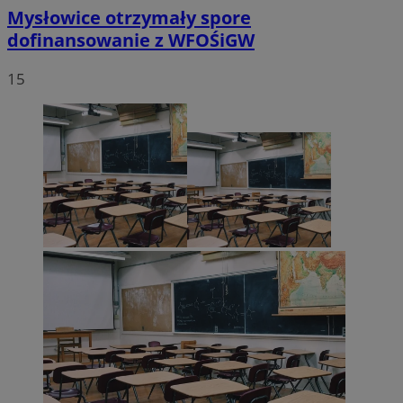
Mysłowice otrzymały spore
dofinansowanie z WFOŚiGW
15