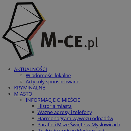
AKTUALNOŚCI
Wiadomości lokalne
Artykuły sponsorowane
KRYMINALNE
MIASTO
INFORMACJE O MIEŚCIE
Historia miasta
Ważne adresy i telefony
Harmonogram wywozu odpadów
Parafie i Msze Święte w Mysłowicach
Rozkłady jazdy w Mysłowicach