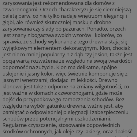
zarysowania jest rekomendowana dla domów z
czworonogami. Orzech charakteryzuje się ciemniejszą
paletą barw, co nie tylko nadaje wnętrzom elegancji i
głębi, ale również skuteczniej maskuje drobne
zarysowania czy ślady po pazurach. Ponadto, orzech
jest znany z bogactwa swoich wzorów i kolorów, co
sprawia, że schody wykonane z tego drewna stają się
wyjątkowym elementem dekoracyjnym. Klon, chociaż
jest nieco mniej popularny niż dąb czy jesion, także jest
opcją wartą rozważenia ze względu na swoją twardość i
odporność na zużycie. Klon ma delikatne, spójne
usłojenie i jasny kolor, więc świetnie komponuje się z
jasnymi wnętrzami, dodając im lekkości. Drewno
klonowe jest także odporne na zmiany wilgotności, co
jest ważne w domach z czworonogami, gdzie może
dojść do przypadkowego zamoczenia schodów. Bez
względu na wybór gatunku drewna, ważne jest, aby
pamiętać o odpowiedniej pielęgnacji i zabezpieczeniu
schodów przed potencjalnymi uszkodzeniami.
Regularne czyszczenie, stosowanie odpowiednich
środków ochronnych, jak oleje czy lakiery, oraz dbałość