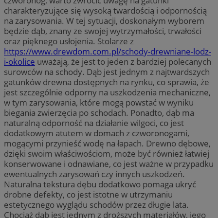
czworonóg, warto zwrócić uwagę na gatunki
charakteryzujące się wysoką twardością i odpornością
na zarysowania. W tej sytuacji, doskonałym wyborem
będzie dąb, znany ze swojej wytrzymałości, trwałości
oraz pięknego usłojenia. Stolarze z
https://www.drewdom.com.pl/schody-drewniane-lodz-
i-okolice
uważają, że jest to jeden z bardziej polecanych
surowców na schody. Dąb jest jednym z najtwardszych
gatunków drewna dostępnych na rynku, co sprawia, że
jest szczególnie odporny na uszkodzenia mechaniczne,
w tym zarysowania, które mogą powstać w wyniku
biegania zwierzęcia po schodach. Ponadto, dąb ma
naturalną odporność na działanie wilgoci, co jest
dodatkowym atutem w domach z czworonogami,
mogącymi przynieść wodę na łapach. Drewno dębowe,
dzięki swoim właściwościom, może być również łatwiej
konserwowane i odnawiane, co jest ważne w przypadku
ewentualnych zarysowań czy innych uszkodzeń.
Naturalna tekstura dębu dodatkowo pomaga ukryć
drobne defekty, co jest istotne w utrzymaniu
estetycznego wyglądu schodów przez długie lata.
Chociaż dąb jest jednym z droższych materiałów, jego