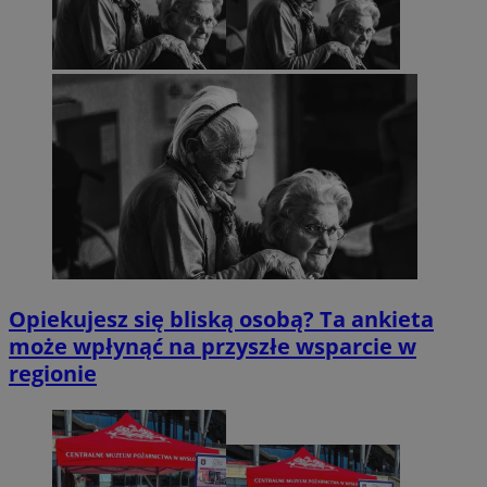
Opiekujesz się bliską osobą? Ta ankieta
może wpłynąć na przyszłe wsparcie w
regionie