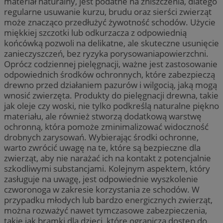
materiał naturalny, jest podatne na zniszczenia, dlatego
regularne usuwanie kurzu, brudu oraz sierści zwierząt
może znacząco przedłużyć żywotność schodów. Użycie
miękkiej szczotki lub odkurzacza z odpowiednią
końcówką pozwoli na delikatne, ale skuteczne usunięcie
zanieczyszczeń, bez ryzyka porysowaniapowierzchni.
Oprócz codziennej pielęgnacji, ważne jest zastosowanie
odpowiednich środków ochronnych, które zabezpieczą
drewno przed działaniem pazurów i wilgocią, jaką mogą
wnosić zwierzęta. Produkty do pielęgnacji drewna, takie
jak oleje czy woski, nie tylko podkreślą naturalne piękno
materiału, ale również stworzą dodatkową warstwę
ochronną, która pomoże zminimalizować widoczność
drobnych zarysowań. Wybierając środki ochronne,
warto zwrócić uwagę na te, które są bezpieczne dla
zwierząt, aby nie narażać ich na kontakt z potencjalnie
szkodliwymi substancjami. Kolejnym aspektem, który
zasługuje na uwagę, jest odpowiednie wyszkolenie
czworonoga w zakresie korzystania ze schodów. W
przypadku młodych lub bardzo energicznych zwierząt,
można rozważyć nawet tymczasowe zabezpieczenia,
takie jak bramki dla dzieci, które ograniczą dostęp do