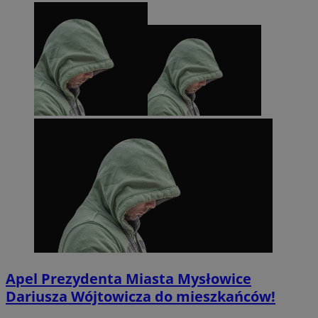
Apel Prezydenta Miasta Mysłowice
Dariusza Wójtowicza do mieszkańców!