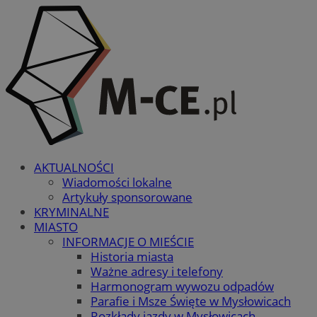
AKTUALNOŚCI
Wiadomości lokalne
Artykuły sponsorowane
KRYMINALNE
MIASTO
INFORMACJE O MIEŚCIE
Historia miasta
Ważne adresy i telefony
Harmonogram wywozu odpadów
Parafie i Msze Święte w Mysłowicach
Rozkłady jazdy w Mysłowicach