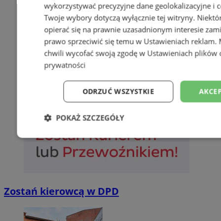
wykorzystywać precyzyjne dane geolokalizacyjne i c
Twoje wybory dotyczą wyłącznie tej witryny. Niekt
opierać się na prawnie uzasadnionym interesie zami
prawo sprzeciwić się temu w
Ustawieniach reklam
.
chwili wycofać swoją zgodę w
Ustawieniach plików 
prywatności
ODRZUĆ WSZYSTKIE
AKCEP
POKAŻ SZCZEGÓŁY
Niezbędne
Wydajność
Targetowani
Niesklasyfikowane
Zostań kierowcą w DPD