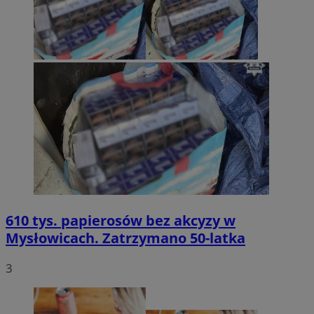
610 tys. papierosów bez akcyzy w
Mysłowicach. Zatrzymano 50-latka
3