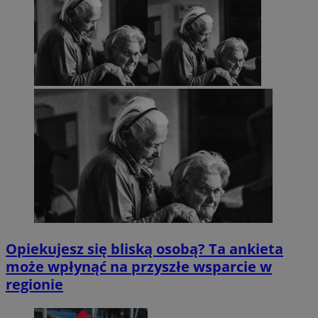
Opiekujesz się bliską osobą? Ta ankieta
może wpłynąć na przyszłe wsparcie w
regionie