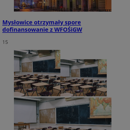
Mysłowice otrzymały spore
dofinansowanie z WFOŚiGW
15