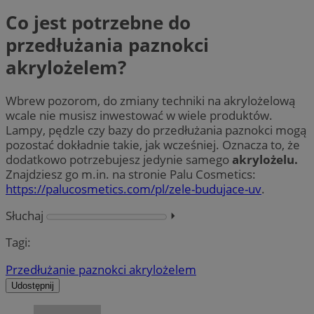
Co jest potrzebne do
przedłużania paznokci
akrylożelem?
Wbrew pozorom, do zmiany techniki na akrylożelową
wcale nie musisz inwestować w wiele produktów.
Lampy, pędzle czy bazy do przedłużania paznokci mogą
pozostać dokładnie takie, jak wcześniej. Oznacza to, że
dodatkowo potrzebujesz jedynie samego
akrylożelu.
Znajdziesz go m.in. na stronie Palu Cosmetics:
https://palucosmetics.com/pl/zele-budujace-uv
.
Słuchaj
⏵︎
Tagi:
Przedłużanie paznokci akrylożelem
Udostępnij