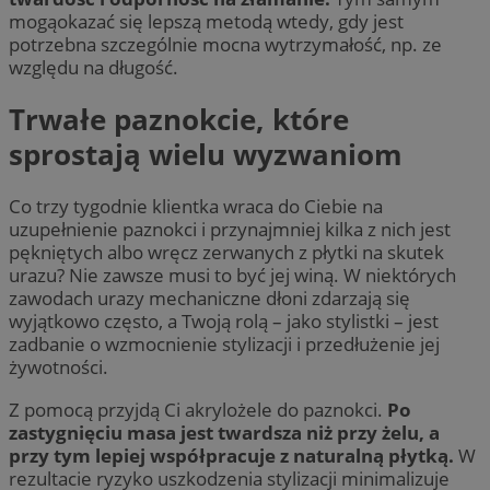
mogąokazać się lepszą metodą wtedy, gdy jest
potrzebna szczególnie mocna wytrzymałość, np. ze
względu na długość.
Trwałe paznokcie, które
sprostają wielu wyzwaniom
Co trzy tygodnie klientka wraca do Ciebie na
uzupełnienie paznokci i przynajmniej kilka z nich jest
pękniętych albo wręcz zerwanych z płytki na skutek
urazu? Nie zawsze musi to być jej winą. W niektórych
zawodach urazy mechaniczne dłoni zdarzają się
wyjątkowo często, a Twoją rolą – jako stylistki – jest
zadbanie o wzmocnienie stylizacji i przedłużenie jej
żywotności.
Z pomocą przyjdą Ci akrylożele do paznokci.
Po
zastygnięciu masa jest twardsza niż przy żelu, a
przy tym lepiej współpracuje z naturalną płytką.
W
rezultacie ryzyko uszkodzenia stylizacji minimalizuje