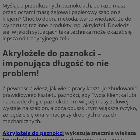
Myśląc o przedłużanych paznokciach, od razu masz
przed oczami masę żelową i papierowy szablon z
klejem? Choć to dobra metoda, warto wiedzieć, że do
wyboru są też inne produkty, np. akrylożel. Dowiedz
się, w jakich sytuacjach taka technika może okazać się
lepsza od tradycyjnego żelu.
Akrylożele do paznokci –
imponująca długość to nie
problem!
Z pewnością wiesz, jak wiele pracy kosztuje zbudowanie
prawidłowego kształtu paznokci, gdy Twoja klientka lubi
naprawdę długie paznokcie. Im więcej masy żelowej
wystaje na szablon, a poza opuszki, tym większe ryzyko,
że będzie się ona łamać przy drobnych urazach
mechanicznych.
Akrylożele do paznokci
wykazują znacznie większą
twardość i odporność na złamanie.
Tym samym