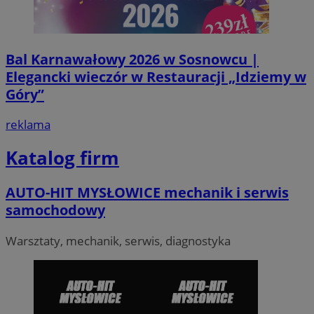
Bal Karnawałowy 2026 w Sosnowcu |
Elegancki wieczór w Restauracji „Idziemy w
Góry”
VISITOR_PRIVACY_METADATA
5 miesi
YouTube
tygod
.youtube.com
reklama
Katalog firm
AUTO-HIT MYSŁOWICE mechanik i serwis
samochodowy
Warsztaty, mechanik, serwis, diagnostyka